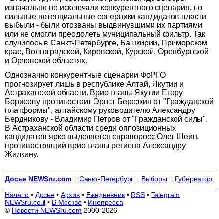
изначально не исключали конкурентного сценария, но
сильные потенциальные соперники кандидатов власти
выбыли - были отозваны выдвинувшими их партиями
или не смогли преодолеть муниципальный фильтр. Так
случилось в Санкт-Петербурге, Башкирии, Приморском
крае, Волгоградской, Кировской, Курской, Оренбургской
и Орловской областях.
Однозначно конкурентные сценарии ФоРГО
прогнозирует лишь в республике Алтай, Якутии и
Астраханской области. Врио главы Якутии Егору
Борисову противостоит Эрнст Березкин от "Гражданской
платформы", алтайскому руководителю Александру
Бердникову - Владимир Петров от "Гражданской силы".
В Астраханской области среди оппозиционных
кандидатов ярко выделяется справоросс Олег Шеин,
противостоящий врио главы региона Александру
Жилкину.
Досье NEWSru.com
::
Санкт-Петербург
::
Выборы
::
Губернатор
Начало
•
Досье
•
Архив
•
Ежедневник
•
RSS
•
Telegram
NEWSru.co.il
•
В Москве
•
Инопресса
©
Новости NEWSru.com
2000-2026