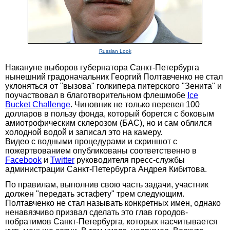
Russian Look
Накануне выборов губернатора Санкт-Петербурга
нынешний градоначальник Георгий Полтавченко не стал
уклоняться от "вызова" голкипера питерского "Зенита" и
поучаствовал в благотворительном флешмобе
Ice
Bucket Challenge
. Чиновник не только перевел 100
долларов в пользу фонда, который борется с боковым
амиотрофическим склерозом (БАС), но и сам облился
холодной водой и записал это на камеру.
Видео с водными процедурами и скриншот с
пожертвованием опубликованы соответственно в
Facebook
и
Twitter
руководителя пресс-службы
администрации Санкт-Петербурга Андрея Кибитова.
По правилам, выполнив свою часть задачи, участник
должен "передать эстафету" трем следующим.
Полтавченко не стал называть конкретных имен, однако
ненавязчиво призвал сделать это глав городов-
побратимов Санкт-Петербурга, которых насчитывается