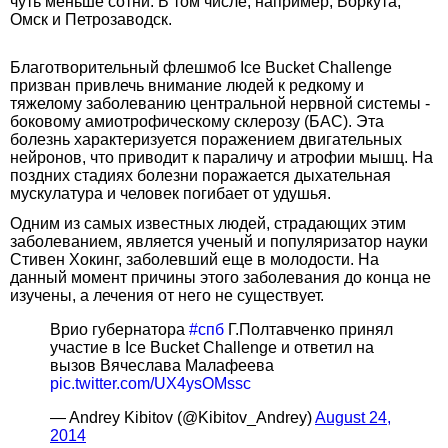
чуть меньше сотни. В том числе, например, Воркута,
Омск и Петрозаводск.
Благотворительный флешмоб Ice Bucket Challenge
призван привлечь внимание людей к редкому и
тяжелому заболеванию центральной нервной системы -
боковому амиотрофическому склерозу (БАС). Эта
болезнь характеризуется поражением двигательных
нейронов, что приводит к параличу и атрофии мышц. На
поздних стадиях болезни поражается дыхательная
мускулатура и человек погибает от удушья.
Одним из самых известных людей, страдающих этим
заболеванием, является ученый и популяризатор науки
Стивен Хокинг, заболевший еще в молодости. На
данный момент причины этого заболевания до конца не
изучены, а лечения от него не существует.
Врио губернатора
#спб
Г.Полтавченко принял
участие в Ice Bucket Challenge и ответил на
вызов Вячеслава Малафеева
pic.twitter.com/UX4ysOMssc
— Andrey Kibitov (@Kibitov_Andrey)
August 24,
2014