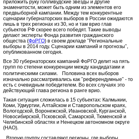
приложить руку голливудские звезды и другие
знаменитости, может быть одним из элементов его
предвыборной кампании. Между тем конкурентные
сценарии губернаторских выборов в России ожидаются
лишь в трех регионах из 30, но и там врио глав
субъектов РФ скорее всего победят. Такие выводы
делают эксперты Фонда развития гражданского
общества (
ФоРГО
) в своем докладе "Региональные
выборы в 2014 году. Сценарии кампаний и прогнозы",
опубликованном сегодня.
Все 30 губернаторских кампаний ФоРГО делит на пять
групп по степени конкуренции между кандидатами и
политическими силами. Половина всех выборов
изначально рассматривались как "референдумные" - то
есть с очевидным победителем. Во всех случаях это
действующий глава региона в ранге врио.
Такая ситуация сложилась в 15 субъектах: Калмыкии,
Коми, Удмуртии, Алтайском и Ставропольском краях,
Вологодской, Воронежской, Ивановской, Курганской,
Новосибирской, Псковской, Самарской, Тюменской и
Челябинской областях и Ненецком автономном округе
(НАО).
Вторую группу составляют регионы, где выборы