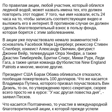
По правилам акции, любой участник, который облился
ледяной водой, может назвать имена тех, кто должен
повторить этот подвиг. У того, чье имя назвали, есть 24
часа на то, чтобы записать соответствующее видео и
выложить его в интернет. В противном случае он должен
сделать благотворительный взнос в пользу фонда,
которая борется с этим заболеванием.
В акции уже поучаствовало немало знаменитостей -
основатель Facebook Марк Цукерберг, режиссер Стивен
Спилберг, хоккеист Александр Овечкин, фигурист
Джонни Вейр, телеведущая Опра Уинфри, а также
Джастин Тимберлейк, Бритни Спирс, Микки Рурк, Леди
Гага, а также целая команда футболистов New England
Patriots и многие, многие другие.
Президент США Барак Обама обливаться отказался,
пообещав пожертвовать 100 долларов. Что же касается
Владимира Путина, которого призвал поучаствовать Вин
Дизель, то он, по утверждению пресс-секретаря, скорее
всего просто не в курсе: "У нас другая повестка дня", -
заявил Песков.
Что касается Полтавченко, то участие в международной
благотворительной акции, к которой прежде успели