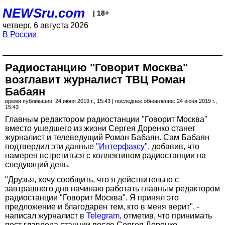
NEWSru.com
| 18+
четверг, 6 августа 2026
В России
Радиостанцию "Говорит Москва"
возглавит журналист ТВЦ Роман
Бабаян
время публикации: 24 июня 2019 г., 15:43 | последнее обновление: 24 июня 2019 г.,
15:43
Главным редактором радиостанции "Говорит Москва"
вместо ушедшего из жизни Сергея Доренко станет
журналист и телеведущий Роман Бабаян. Сам Бабаян
подтвердил эти данные
"Интерфаксу"
, добавив, что
намерен встретиться с коллективом радиостанции на
следующий день.
"Друзья, хочу сообщить, что я действительно с
завтрашнего дня начинаю работать главным редактором
радиостанции "Говорит Москва". Я принял это
предложение и благодарен тем, кто в меня верит", -
написал журналист в
Telegram
, отметив, что принимать
пост главреда станции после Сергея Доренко -