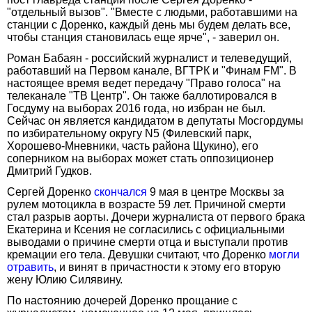
"отдельный вызов". "Вместе с людьми, работавшими на
станции с Доренко, каждый день мы будем делать все,
чтобы станция становилась еще ярче", - заверил он.
Роман Бабаян - российский журналист и телеведущий,
работавший на Первом канале, ВГТРК и "Финам FM". В
настоящее время ведет передачу "Право голоса" на
телеканале "ТВ Центр". Он также баллотировался в
Госдуму на выборах 2016 года, но избран не был.
Сейчас он является кандидатом в депутаты Мосгордумы
по избирательному округу N5 (Филевский парк,
Хорошево-Мневники, часть района Щукино), его
соперником на выборах может стать оппозиционер
Дмитрий Гудков.
Сергей Доренко
скончался
9 мая в центре Москвы за
рулем мотоцикла в возрасте 59 лет. Причиной смерти
стал разрыв аорты. Дочери журналиста от первого брака
Екатерина и Ксения не согласились с официальными
выводами о причине смерти отца и выступали против
кремации его тела. Девушки считают, что Доренко
могли
отравить
, и винят в причастности к этому его вторую
жену Юлию Силявину.
По настоянию дочерей Доренко прощание с