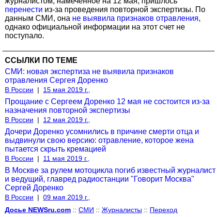
журналистом, намеченное на 12 мая, пришлось
перенести
из-за проведения повторной экспертизы. По
данным СМИ, она
не выявила признаков отравления
,
однако официальной информации на этот счет не
поступало.
ССЫЛКИ ПО ТЕМЕ
СМИ: новая экспертиза не выявила признаков
отравления Сергея Доренко
В России
|
15 мая 2019 г.,
Прощание с Сергеем Доренко 12 мая не состоится из-за
назначения повторной экспертизы
В России
|
12 мая 2019 г.,
Дочери Доренко усомнились в причине смерти отца и
выдвинули свою версию: отравление, которое жена
пытается скрыть кремацией
В России
|
11 мая 2019 г.,
В Москве за рулем мотоцикла погиб известный журналист
и ведущий, главред радиостанции "Говорит Москва"
Сергей Доренко
В России
|
09 мая 2019 г.,
Досье NEWSru.com
::
СМИ
::
Журналисты
::
Переход