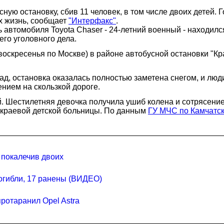
ную остановку, сбив 11 человек, в том числе двоих детей.
х жизнь, сообщает
"Интерфакс"
.
 автомобиля Toyota Chaser - 24-летний военный - находил
го уголовного дела.
воскресенья по Москве) в районе автобусной остановки "Кра
ад, остановка оказалась полностью заметена снегом, и люд
нием на скользкой дороге.
. Шестилетняя девочка получила ушиб колена и сотрясение
 краевой детской больницы. По данным
ГУ МЧС по Камчатс
 покалечив двоих
огибли, 17 ранены (ВИДЕО)
отаранил Opel Astra