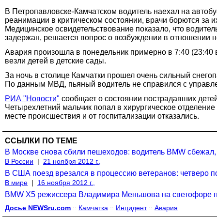
В Петропавловске-Камчатском водитель наехал на автобус
реанимации в критическом состоянии, врачи борются за и
Медицинское освидетельствование показало, что водитель
задержан, решается вопрос о возбуждении в отношении не
Авария произошла в понедельник примерно в 7:40 (23:40 
везли детей в детские сады.
За ночь в столице Камчатки прошел очень сильный снегоп
По данным МВД, пьяный водитель не справился с управле
РИА "Новости"
сообщает о состоянии пострадавших детей
Четырехлетний мальчик попал в хирургическое отделение
месте происшествия и от госпитализации отказались.
ССЫЛКИ ПО ТЕМЕ
В Москве снова сбили пешеходов: водитель BMW сбежал,
В России
|
21 ноября 2012 г.,
В США поезд врезался в процессию ветеранов: четверо п
В мире
|
16 ноября 2012 г.,
BMW X5 режиссера Владимира Меньшова на светофоре пр
Досье NEWSru.com
::
Камчатка
::
Инцидент
::
Авария