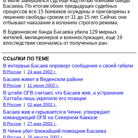
В июле завершился суд еще над пятью членами банды
Басаева. По итогам обоих предыдущих судебных
процессов все 15 боевиков осуждены и приговорены к
лишению свободы сроком от 11 до 15 лет. Сейчас они
отбывают наказание в колониях строгого режима.
В Буденновске банда Басаева убила 129 мирных
жителей, милиционеров и военнослужащих, еще 19
впоследствии скончались от полученных ран.
ССЫЛКИ ПО ТЕМЕ
В интервью Басаев опроверг сообщения о своей гибели
В России
|
24 мая 2002 г.,
Басаев живет в Веденском районе
В России
|
11 июня 2002 г.,
В штабе ОГВ считают, что Басаев жив, а устранение
Хаттаба лишь укрепило его позиции
В России
|
01 мая 2002 г.,
Басаев жив и скрывается в Чечне, утверждает
командующий ОГВ на Северном Кавказе
В России
|
27 мая 2002 г.,
В Чечне убит ближайший помощник Басаева
В России
|
26 августа 2002 г.,