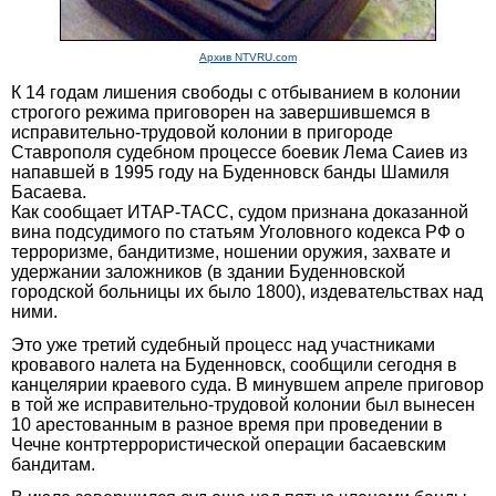
Архив NTVRU.com
К 14 годам лишения свободы с отбыванием в колонии
строгого режима приговорен на завершившемся в
исправительно-трудовой колонии в пригороде
Ставрополя судебном процессе боевик Лема Саиев из
напавшей в 1995 году на Буденновск банды Шамиля
Басаева.
Как сообщает ИТАР-ТАСС, судом признана доказанной
вина подсудимого по статьям Уголовного кодекса РФ о
терроризме, бандитизме, ношении оружия, захвате и
удержании заложников (в здании Буденновской
городской больницы их было 1800), издевательствах над
ними.
Это уже третий судебный процесс над участниками
кровавого налета на Буденновск, сообщили сегодня в
канцелярии краевого суда. В минувшем апреле приговор
в той же исправительно-трудовой колонии был вынесен
10 арестованным в разное время при проведении в
Чечне контртеррористической операции басаевским
бандитам.