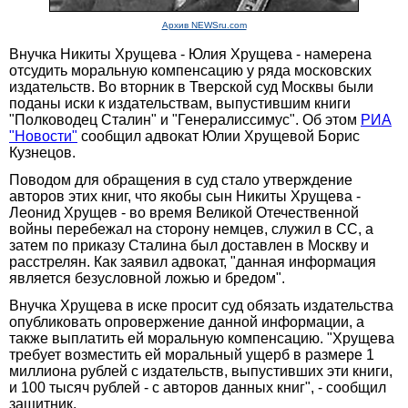
Архив NEWSru.com
Внучка Никиты Хрущева - Юлия Хрущева - намерена
отсудить моральную компенсацию у ряда московских
издательств. Во вторник в Тверской суд Москвы были
поданы иски к издательствам, выпустившим книги
"Полководец Сталин" и "Генералиссимус". Об этом
РИА
"Новости"
сообщил адвокат Юлии Хрущевой Борис
Кузнецов.
Поводом для обращения в суд стало утверждение
авторов этих книг, что якобы сын Никиты Хрущева -
Леонид Хрущев - во время Великой Отечественной
войны перебежал на сторону немцев, служил в СС, а
затем по приказу Сталина был доставлен в Москву и
расстрелян. Как заявил адвокат, "данная информация
является безусловной ложью и бредом".
Внучка Хрущева в иске просит суд обязать издательства
опубликовать опровержение данной информации, а
также выплатить ей моральную компенсацию. "Хрущева
требует возместить ей моральный ущерб в размере 1
миллиона рублей с издательств, выпустивших эти книги,
и 100 тысяч рублей - с авторов данных книг", - сообщил
защитник.