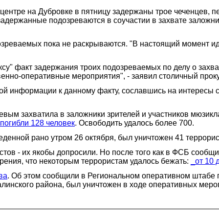
центре на Дубровке в пятницу задержаны трое чеченцев, п
адержанные подозреваются в соучастии в захвате заложник
озреваемых пока не раскрываются. "В настоящий момент ид
" факт задержания троих подозреваемых по делу о захват
венно-оперативные мероприятия", - заявил столичный прок
ной информации к данному факту, сославшись на интересы 
евым захватила в заложники зрителей и участников мюзикл
погибли 128 человек
. Освободить удалось более 700.
веденной рано утром 26 октября, был уничтожен 41 террорис
ов - их якобы допросили. Но после того как в ФСБ сообщил
зрения, что некоторым террористам удалось бежать:
_от 10 
ва
. Об этом сообщили в Региональном оперативном штабе 
алинского района, был уничтожен в ходе оперативных мер