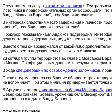
Следствием по делу о
захвате заложников
в Театральном 
Источники в правоохранительных органах сообщили, что з
банды Мовсара Бараева", - сообщили источники.
В интересах следствия место задержания и личности под
аресте", - сообщил один из следователей.
Прокурор Москвы Михаил Авдюков подтвердил "Интерфаксу
делу есть трое задержанных, ведутся неотложные следст
Вместе с тем он воздержался от какой-либо дополнитель
суд для ареста подозреваемых", - сказал Авдюков.
23 октября группа террористов во главе с Мовсаром Бара
в Москве. По официальным данным, в результате теракта
В ходе
спецоперации по освобождению заложников
, про
После штурма прошло сообщение об аресте трех террорист
не вспоминает. При этом милиция придерживается точки 
В Аргуне в четверг
уничтожен член банды Мовсара Барае
Северном Кавказе. Боевик, уроженец села Мескер-юрт Ш
органов, он входил в банду Бараева.
ССЫЛКИ ПО ТЕМЕ