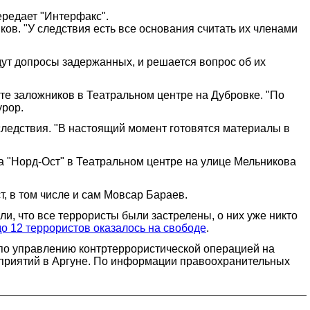
ередает "Интерфакс".
ов. "У следствия есть все основания считать их членами
ут допросы задержанных, и решается вопрос об их
е заложников в Театральном центре на Дубровке. "По
урор.
следствия. "В настоящий момент готовятся материалы в
а "Норд-Ост" в Театральном центре на улице Мельникова
т, в том числе и сам Мовсар Бараев.
и, что все террористы были застрелены, о них уже никто
до 12 террористов оказалось на свободе
.
по управлению контртеррористической операцией на
оприятий в Аргуне. По информации правоохранительных