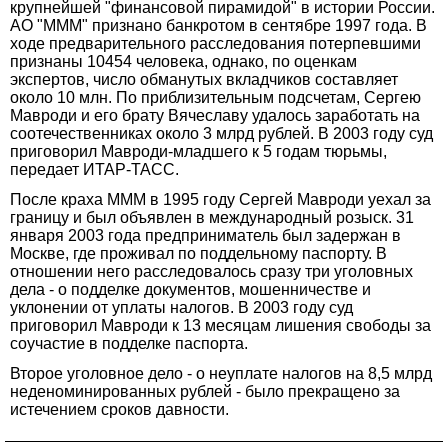
крупнейшей "финансовой пирамидой" в истории России.
АО "МММ" признано банкротом в сентябре 1997 года. В
ходе предварительного расследования потерпевшими
признаны 10454 человека, однако, по оценкам
экспертов, число обманутых вкладчиков составляет
около 10 млн. По приблизительным подсчетам, Сергею
Мавроди и его брату Вячеславу удалось заработать на
соотечественниках около 3 млрд рублей. В 2003 году суд
приговорил Мавроди-младшего к 5 годам тюрьмы,
передает ИТАР-ТАСС.
После краха МММ в 1995 году Сергей Мавроди уехал за
границу и был объявлен в международный розыск. 31
января 2003 года предприниматель был задержан в
Москве, где проживал по поддельному паспорту. В
отношении него расследовалось сразу три уголовных
дела - о подделке документов, мошенничестве и
уклонении от уплаты налогов. В 2003 году суд
приговорил Мавроди к 13 месяцам лишения свободы за
соучастие в подделке паспорта.
Второе уголовное дело - о неуплате налогов на 8,5 млрд
неденоминированных рублей - было прекращено за
истечением сроков давности.