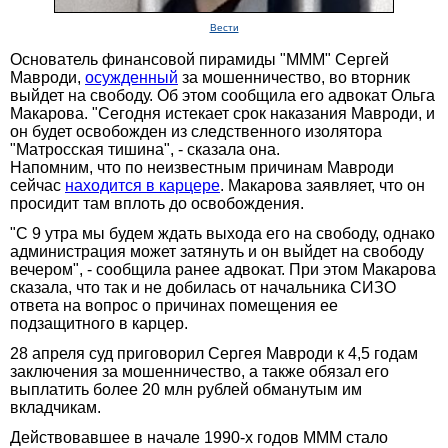
Вести
Основатель финансовой пирамиды "МММ" Сергей
Мавроди,
осужденный
за мошенничество, во вторник
выйдет на свободу. Об этом сообщила его адвокат Ольга
Макарова. "Сегодня истекает срок наказания Мавроди, и
он будет освобожден из следственного изолятора
"Матросская тишина", - сказала она.
Напомним, что по неизвестным причинам Мавроди
сейчас
находится в карцере
. Макарова заявляет, что он
просидит там вплоть до освобождения.
"С 9 утра мы будем ждать выхода его на свободу, однако
администрация может затянуть и он выйдет на свободу
вечером", - сообщила ранее адвокат. При этом Макарова
сказала, что так и не добилась от начальника СИЗО
ответа на вопрос о причинах помещения ее
подзащитного в карцер.
28 апреля суд приговорил Сергея Мавроди к 4,5 годам
заключения за мошенничество, а также обязал его
выплатить более 20 млн рублей обманутым им
вкладчикам.
Действовавшее в начале 1990-х годов МММ стало