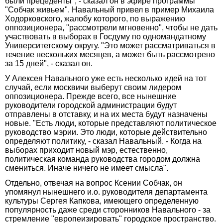
были прецеденты", - сказал он в эфире программы
"Собчак живьем". Навальный привел в пример Михаила
Ходорковского, жалобу которого, по выражению
оппозиционера, "рассмотрели мгновенно", чтобы не дать
участвовать в выборах в Госдуму по одномандатному
Университетскому округу. "Это может рассматриваться в
течение нескольких месяцев, а может быть рассмотрено
за 15 дней", - сказал он.
У Алексея Навального уже есть несколько идей на тот
случай, если москвичи выберут своим лидером
оппозиционера. Прежде всего, все нынешние
руководители городской администрации будут
отправлены в отставку, и на их места будут назначены
новые. "Есть люди, которые представляют политическое
руководство мэрии. Это люди, которые действительно
определяют политику, - сказал Навальный. - Когда на
выборах приходит новый мэр, естественно,
политическая команда руководства городом должна
смениться. Иначе ничего не имеет смысла".
Отдельно, отвечая на вопрос Ксении Собчак, он
упомянул нынешнего и.о. руководителя департамента
культуры Сергея Капкова, имеющего определенную
популярность даже среди сторонников Навального - за
стремление "европеизировать" городское пространство.