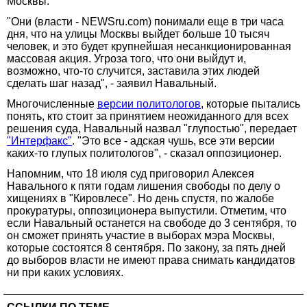
Москвы.
"Они (власти - NEWSru.com) понимали еще в три часа
дня, что на улицы Москвы выйдет больше 10 тысяч
человек, и это будет крупнейшая несанкционированная
массовая акция. Угроза того, что они выйдут и,
возможно, что-то случится, заставила этих людей
сделать шаг назад", - заявил Навальный.
Многочисленные
версии политологов
, которые пытались
понять, кто стоит за принятием неожиданного для всех
решения суда, Навальный назвал "глупостью", передает
"Интерфакс"
. "Это все - адская чушь, все эти версии
каких-то глупых политологов", - сказал оппозиционер.
Напомним, что 18 июля суд приговорил Алексея
Навального к пяти годам лишения свободы по делу о
хищениях в "Кировлесе". Но день спустя, по жалобе
прокуратуры, оппозиционера выпустили. Отметим, что
если Навальный останется на свободе до 3 сентября, то
он сможет принять участие в выборах мэра Москвы,
которые состоятся 8 сентября. По закону, за пять дней
до выборов власти не имеют права снимать кандидатов
ни при каких условиях.