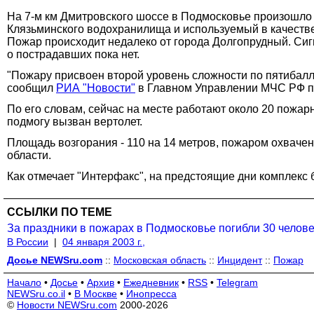
На 7-м км Дмитровского шоссе в Подмосковье произошло 
Клязьминского водохранилища и используемый в качестве
Пожар происходит недалеко от города Долгопрудный. Сигн
о пострадавших пока нет.
"Пожару присвоен второй уровень сложности по пятибалл
сообщил
РИА "Новости"
в Главном Управлении МЧС РФ по
По его словам, сейчас на месте работают около 20 пожар
подмогу вызван вертолет.
Площадь возгорания - 110 на 14 метров, пожаром охвачен
области.
Как отмечает "Интерфакс", на предстоящие дни комплекс
ССЫЛКИ ПО ТЕМЕ
За праздники в пожарах в Подмосковье погибли 30 человек
В России
|
04 января 2003 г.,
Досье NEWSru.com
::
Московская область
::
Инцидент
::
Пожар
Начало
•
Досье
•
Архив
•
Ежедневник
•
RSS
•
Telegram
NEWSru.co.il
•
В Москве
•
Инопресса
©
Новости NEWSru.com
2000-2026