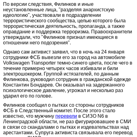
По версии следствия, Филинков и иные
неустановленные лица, "разделяя анархистскую
идеологию", участвовали в подразделении
террористического сообщества, целью которого была
террористическая деятельность, пропаганда, а также
оправдание и поддержка терроризма. Правоохранители
утверждали, что "Филинков признал имеющиеся в
отношении него подозрения".
Однако сам активист заявил, что в ночь на 24 января
сотрудники ФСБ вывезли его за город на автомобиле
Volkswagen Transporter темно-синего цвета, после чего в
течение примерно четырех часов избивали и били
электрошокером. Группой истязателей, по данным
Филинкова, руководил сотрудник в гражданской одежде
Константин Бондарев. Он оказывал на задержанного
психологическое давление, угрожал и несколько раз
ударил его по голове.
Филинков сообщил о пытках со стороны сотрудников
ФСБ в Следственный комитет. После этого стало
известно, что мужчину
перевели
в СИЗО N6 в
Ленинградской области, не раз фигурировавшее в СМИ
в связи со скандалами о пытках и издевательствах над
арестантами. Супруга активиста связывала его перевод