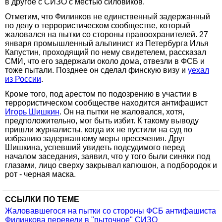
в другое с СИЗО с местью силовиков.
Отметим, что Филинков не единственный задержанный
по делу о террористическом сообществе, который
жаловался на пытки со стороны правоохранителей. 27
января промышленный альпинист из Петербурга Илья
Капустин, проходящий по нему свидетелем, рассказал
СМИ, что его задержали около дома, отвезли в ФСБ и
тоже пытали. Позднее он сделал финскую визу и
уехал
из России
.
Кроме того, под арестом по подозрению в участии в
террористическом сообществе находится антифашист
Игорь Шишкин
. Он на пытки не жаловался, хотя,
предположительно, мог быть избит. К такому выводу
пришли журналисты, когда их не пустили на суд по
избранию задержанному меры пресечения. Друг
Шишкина, успевший увидеть подсудимого перед
началом заседания, заявил, что у того были синяки под
глазами, лицо сверху закрывал капюшон, а подбородок и
рот - черная маска.
ССЫЛКИ ПО ТЕМЕ
Жаловавшегося на пытки со стороны ФСБ антифашиста
Филинкова перевели в "пыточное" СИЗО