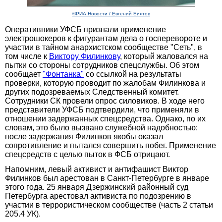
©РИА Новости / Евгений Биятов
Оперативники УФСБ признали применение
электрошокеров к фигурантам дела о госперевороте и
участии в тайном анархистском сообществе "Сеть", в
том числе к
Виктору Филинкову
, который жаловался на
пытки со стороны сотрудников спецслужбы. Об этом
сообщает
"Фонтанка"
со ссылкой на результаты
проверки, которую проводит по жалобам Филинкова и
других подозреваемых Следственный комитет.
Сотрудники СК провели опрос силовиков. В ходе него
представители УФСБ подтвердили, что применяли в
отношении задержанных спецсредства. Однако, по их
словам, это было вызвано служебной надобностью:
после задержания Филинков якобы оказал
сопротивление и пытался совершить побег. Применение
спецсредств с целью пыток в ФСБ отрицают.
Напомним, левый активист и антифашист Виктор
Филинков был арестован в Санкт-Петербурге в январе
этого года. 25 января Дзержинский районный суд
Петербурга арестовал активиста по подозрению в
участии в террористическом сообществе (часть 2 статьи
205.4 УК).