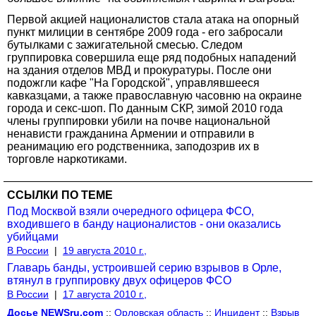
Первой акцией националистов стала атака на опорный
пункт милиции в сентябре 2009 года - его забросали
бутылками с зажигательной смесью. Следом
группировка совершила еще ряд подобных нападений
на здания отделов МВД и прокуратуры. После они
подожгли кафе "На Городской", управлявшееся
кавказцами, а также православную часовню на окраине
города и секс-шоп. По данным СКР, зимой 2010 года
члены группировки убили на почве национальной
ненависти гражданина Армении и отправили в
реанимацию его родственника, заподозрив их в
торговле наркотиками.
ССЫЛКИ ПО ТЕМЕ
Под Москвой взяли очередного офицера ФСО,
входившего в банду националистов - они оказались
убийцами
В России
|
19 августа 2010 г.,
Главарь банды, устроившей серию взрывов в Орле,
втянул в группировку двух офицеров ФСО
В России
|
17 августа 2010 г.,
Досье NEWSru.com
::
Орловская область
::
Инцидент
::
Взрыв