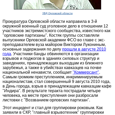
УВД Орловской области
Прокуратура Орловской области направила в 3-й
окружной военный суд уголовное дело в отношении 12
участников экстремистского сообщества, известного как
"орловские партизаны". Костяк группы составляли
выпускники Орловской академии ФСО во главе с экс-
преподавателем вуза майором Виктором Лукониным,
основные задержания по делу
прошли в августе 2010
года
. Участники банды обвиняются в организации
взрывов и поджогов в зданиях силовых структур и
заведениях, принадлежащих выходцам из ближнего
зарубежья, а также в убийствах кавказцев на почве
национальной ненависти, сообщает
"Коммерсант"
.
Самым громким преступлением, инкриминируемым
националистам, стал совершенный 9 августа 2010 года,
в День города, взрыв в принадлежащем кавказцам кафе
"Индира". В результате теракта пострадали четыре
человека, на месте преступления они разбросали
листовки с "Воззванием орловских партизан".
Этот инцидент и стал для группировки роковым. Как
заявили в СКР, "главный взрывотехник" группировки