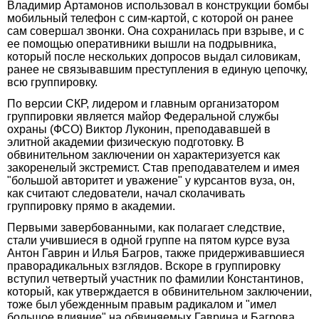
Владимир Артамонов использовал в конструкции бомбы
мобильный телефон с сим-картой, с которой он ранее
сам совершал звонки. Она сохранилась при взрыве, и с
ее помощью оперативники вышли на подрывника,
который после нескольких допросов выдал силовикам,
ранее не связывавшим преступления в единую цепочку,
всю группировку.
По версии СКР, лидером и главным организатором
группировки является майор Федеральной службы
охраны (ФСО) Виктор Луконин, преподававшей в
элитной академии физическую подготовку. В
обвинительном заключении он характеризуется как
закоренелый экстремист. Став преподавателем и имея
"большой авторитет и уважение" у курсантов вуза, он,
как считают следователи, начал сколачивать
группировку прямо в академии.
Первыми завербованными, как полагает следствие,
стали учившиеся в одной группе на пятом курсе вуза
Антон Гаврин и Илья Багров, также придерживавшиеся
праворадикальных взглядов. Вскоре в группировку
вступил четвертый участник по фамилии Константинов,
который, как утверждается в обвинительном заключении,
тоже был убежденным правым радикалом и "имел
большое влияние" на обвиняемых Гаврина и Багрова.