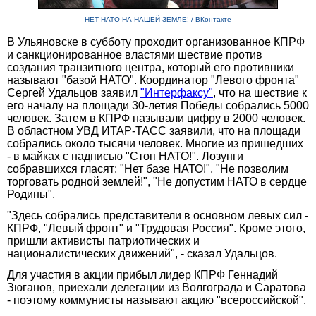
НЕТ НАТО НА НАШЕЙ ЗЕМЛЕ! / ВКонтакте
В Ульяновске в субботу проходит организованное КПРФ
и санкционированное властями шествие против
создания транзитного центра, который его противники
называют "базой НАТО". Координатор "Левого фронта"
Сергей Удальцов заявил
"Интерфаксу"
, что на шествие к
его началу на площади 30-летия Победы собрались 5000
человек. Затем в КПРФ называли цифру в 2000 человек.
В областном УВД ИТАР-ТАСС заявили, что на площади
собрались около тысячи человек. Многие из пришедших
- в майках с надписью "Стоп НАТО!". Лозунги
собравшихся гласят: "Нет базе НАТО!", "Не позволим
торговать родной землей!", "Не допустим НАТО в сердце
Родины".
"Здесь собрались представители в основном левых сил -
КПРФ, "Левый фронт" и "Трудовая Россия". Кроме этого,
пришли активисты патриотических и
националистических движений", - сказал Удальцов.
Для участия в акции прибыл лидер КПРФ Геннадий
Зюганов, приехали делегации из Волгограда и Саратова
- поэтому коммунисты называют акцию "всероссийской".