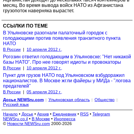
месяц. Во время вывода войск НАТО из Афганистана
грузопоток наверняка вырастет.
ССЫЛКИ ПО ТЕМЕ
В Ульяновске разогнали палаточный городок с
голодающими против появления транзитного пункта
НАТО
В России
|
10 апреля 2012 г.,
Рогозин ответил голодающим в Ульяновске: "Нет никакой
базы НАТО". Про нее говорят идиоты и провокаторы
В России
|
10 апреля 2012 г.,
Пункт для грузов НАТО под Ульяновском взбудоражил
националистов. В Москве жгли файеры у МИДа - "логова
предателей"
В России
|
05 апреля 2012 г.,
Досье NEWSru.com
::
Ульяновская область
::
Общество
::
Русский язык
Начало
•
Досье
•
Архив
•
Ежедневник
•
RSS
•
Telegram
NEWSru.co.il
•
В Москве
•
Инопресса
©
Новости NEWSru.com
2000-2026