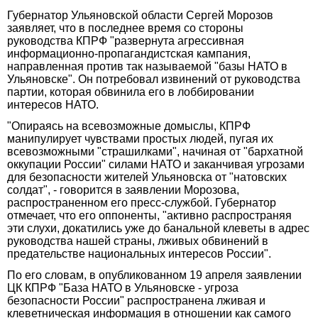
Губернатор Ульяновской области Сергей Морозов
заявляет, что в последнее время со стороны
руководства КПРФ "развернута агрессивная
информационно-пропагандистская кампания,
направленная против так называемой "базы НАТО в
Ульяновске". Он потребовал извинений от руководства
партии, которая обвинила его в лоббировании
интересов НАТО.
"Опираясь на всевозможные домыслы, КПРФ
манипулирует чувствами простых людей, пугая их
всевозможными "страшилками", начиная от "бархатной
оккупации России" силами НАТО и заканчивая угрозами
для безопасности жителей Ульяновска от "натовских
солдат", - говорится в заявлении Морозова,
распространенном его пресс-службой. Губернатор
отмечает, что его оппоненты, "активно распространяя
эти слухи, докатились уже до банальной клеветы в адрес
руководства нашей страны, лживых обвинений в
предательстве национальных интересов России".
По его словам, в опубликованном 19 апреля заявлении
ЦК КПРФ "База НАТО в Ульяновске - угроза
безопасности России" распространена лживая и
клеветническая информация в отношении как самого