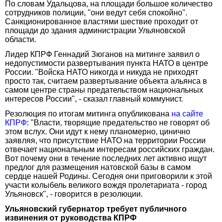
По словам Удальцова, на площади большое количество
сотрудников полиции, "они ведут себя спокойно".
Санкционированное властями шествие проходит от
площади до здания администрации Ульяновской
области.
Лидер КПРФ Геннадий Зюганов на митинге заявил о
недопустимости развертывания пункта НАТО в центре
России. "Войска НАТО никогда и никуда не приходят
просто так, считаем развертывание объекта альянса в
самом центре страны предательством национальных
интересов России", - сказал главный коммунист.
Резолюция по итогам митинга опубликована
на сайте
КПРФ
: "Власти, творящие предательство не говорят об
этом вслух. Они идут к нему планомерно, цинично
заявляя, что присутствие НАТО на территории России
отвечает национальным интересам российских граждан.
Вот почему они в течение последних лет активно ищут
предлог для размещения натовской базы в самом
сердце нашей Родины. Сегодня они приговорили к этой
участи колыбель великого вождя пролетариата - город
Ульяновск", - говорится в резолюции.
Ульяновский губернатор требует публичного
извинения от руководства КПРФ