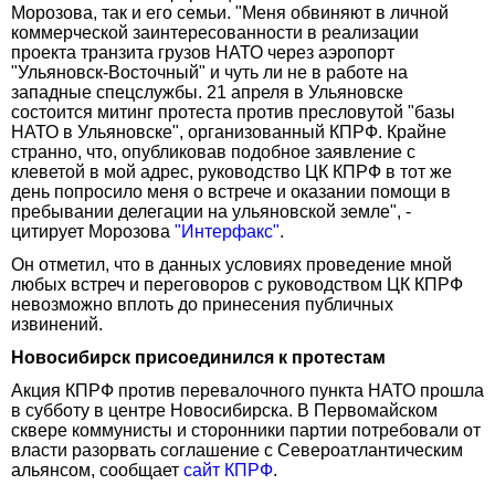
Морозова, так и его семьи. "Меня обвиняют в личной
коммерческой заинтересованности в реализации
проекта транзита грузов НАТО через аэропорт
"Ульяновск-Восточный" и чуть ли не в работе на
западные спецслужбы. 21 апреля в Ульяновске
состоится митинг протеста против пресловутой "базы
НАТО в Ульяновске", организованный КПРФ. Крайне
странно, что, опубликовав подобное заявление с
клеветой в мой адрес, руководство ЦК КПРФ в тот же
день попросило меня о встрече и оказании помощи в
пребывании делегации на ульяновской земле", -
цитирует Морозова
"Интерфакс"
.
Он отметил, что в данных условиях проведение мной
любых встреч и переговоров с руководством ЦК КПРФ
невозможно вплоть до принесения публичных
извинений.
Новосибирск присоединился к протестам
Акция КПРФ против перевалочного пункта НАТО прошла
в субботу в центре Новосибирска. В Первомайском
сквере коммунисты и сторонники партии потребовали от
власти разорвать соглашение с Североатлантическим
альянсом, сообщает
сайт КПРФ
.