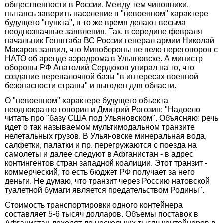
общественности в России. Между тем чиновники,
пытаясь заверить население в "невоенном" характере
будущего "пункта", в то же время делают весьма
неоднозначные заявления. Так, в середине февраля
начальник Генштаба ВС России генерал армии Николай
Макаров заявил, что Минобороны не вело переговоров с
НАТО об аренде аэродрома в Ульяновске. А министр
обороны РФ Анатолий Сердюков упирал на то, что
создание перевалочной базы "в интересах военной
безопасности страны" и выгоден для области.
О "невоенном" характере будущего объекта
неоднократно говорил и Дмитрий Рогозин: "Надоело
читать про "базу США под Ульяновском". Объясняю: речь
идет о так называемом мультимодальном транзите
нелетальных грузов. В Ульяновске минеральная вода,
салфетки, палатки и пр. перегружаются с поезда на
самолеты и далее следуют в Афганистан - в адрес
контингентов стран западной коалиции. Этот транзит -
коммерческий, то есть бюджет РФ получает за него
деньги. Не думаю, что транзит через Россию натовской
туалетной бумаги является предательством Родины".
Стоимость транспортировки одного контейнера
составляет 5-6 тысяч долларов. Объемы поставок в
Афганистан доходят до нескольких тысяч контейнеров в