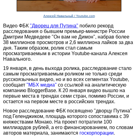
Алексей Навальный / Youtube.com
Видео ФБК
"Дворец для Путина"
побило рекорд
расследования о бывшем премьер-министре России
Дмитрии Медведеве "Он вам не Димон", набрав более
38 миллионов просмотров и 2,6 миллиона лайков за два
дня. Таким образом, ролик стал самым
просматриваемым в истории Youtube-канала Алексея
Навального.
19 января, в день выхода ролика, расследование стало
самым просматриваемым роликом не только среди
русскоязычных видео, но и во всех сегментах Youtube,
сообщает
"МБХ медиа"
со ссылкой на аналитическую
компанию BloggerBase. К 20 января видео вышло на
первые места в трендах семи стран, помимо России, и
остается на первом месте в российских трендах.
Новое расследование ФБК посвящено "дворцу Путина"
под Геленджиком, площадь которого сопоставима с 39
княжествами Монако. На проект потратили 100
миллиардов рублей, а его финансированием, по словам
авторов материала, занимаются
госкорпорации
.