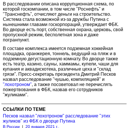
В расследовании описана коррупционная схема, по
которой госкомпании, в том числе "Роснефть" и
"Транснефть", отчисляют деньги на строительство.
Система стала возможной из-за дружбы Путина с
нынешними главами госкорпораций, утверждает ФБК.
Во дворце есть порт, собственная охрана, церковь, свой
пропускной режим, бесполетная зона и даже
погранпункт.
В составе комплекса имеется подземная хоккейная
площадка, оранжерея, тоннель, ведущий на пляж и в
подземную дегустационную комнату. Во дворце также
есть театр, казино, сауны, хаммамы, купели, чаши для
купания и аквадискотека, различные цеха и "склад
грязи". Пресс-секретарь президента Дмитрий Песков
назвал расследование "чушью, компиляцией" и
"лохотроном"
, а также посоветовал не перечислять
пожертвования в ФБК, назвав его сотрудников
"жуликами".
ССЫЛКИ ПО ТЕМЕ
Песков назвал "лохотроном" расследование "этих
жуликов" из ФБК о дворце Путина
В России
|
20 января 2021 г.,