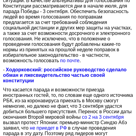
ситуации. В качестве альтернативы для голосования по
Конституции рассматриваются дни в начале июля, для
парада Победы - 3 сентября. Обеспечить безопасность
людей во время голосования по поправкам
предлагается за счет требований соблюдения
социальной дистанции и других мер защиты на участках,
а также за счет возможности досрочного и электронного
голосования. Не исключено, что в положение о
проведении голосования будут добавлены какие-то
нормы из принятых на прошлой неделе поправок в
избирательное законодательство - в частности,
возможность голосовать
по почте
.
-
Ходорковский: российское руководство сделало
обман и лжесвидетельство частью своей
конституции
Что касается парада и возможности приезда
иностранных гостей, то, по словам еще одного источника
РБК, из-за коронавируса приехать в Москву смогут
немногие, но далеко не факт, что 3 сентября удастся
добиться большего присутствия. Перенос в России даты
окончания Второй мировой войны
со 2 на 3 сентября
вызвал протест Японии: премьер-министр Синдзо Абэ
заявил, что
не приедет в РФ
в случае проведения
парада в эту дату. Поэтому ряд лидеров могут