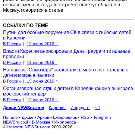
первая смена, и тогда всех ребят повезут обратно в
Москву, говорится в статье.
ССЫЛКИ ПО ТЕМЕ
Путин дал особые поручения СК в связи с гибелью детей
в Карелии
В России
|
19 июня 2016 г.,
Власти Карелии анонсировали День траура и тотальные
проверки
В России
|
19 июня 2016 г.,
На лагерь "Сямозеро" жаловались много лет: голодные
дети и мокрые палатки
В России
|
19 июня 2016 г.,
Организовавшая отдых детей в Карелии фирма выиграла
московский тендер
В России
|
19 июня 2016 г.,
Досье NEWSru.com
::
Карелия
::
Инцидент
::
ЧП
Начало
•
Досье
•
Архив
•
Ежедневник
•
RSS
•
Telegram
NEWSru.co.il
•
В Москве
•
Инопресса
©
Новости NEWSru.com
2000-2026