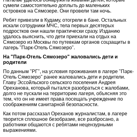
сумели самостоятельно доплыть до маленьких
островков на Сямозере. Они провели там ночь.
Ребят привезли в Кудаму, отогрели в бане. Остальных
искали сотрудники МЧС, тела первых десятерых
подростков они нашли практически сразу. Изданию
удалось выяснить, что дети приехали на отдых на
Сямозеро из Москвы по путевкам органов соцзащиты в
лагерь "Парк-Отель Сямозеро".
На "Парк-Отель Сямозеро" жаловались дети и
родители
По данным "РГ", на условия проживания в лагере "Парк-
Отель Сямозеро" ранее жаловались дети и родители.
Главу Эссойльского сельского поселения Андрея
Ореханова, который пытался разобраться с жалобами,
долго не пускали на территорию лагеря, объясняя это
тем, что он не имеет права посещать учреждение по
соображениям санитарной безопасности.
Как потом рассказал Ореханов журналистам, в лагере
творится сплошное безобразие, все разбросано, а
работники общаются с ребятами нецензурными
выражениями.