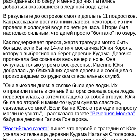
раскиданных по озеру. Именно до них пытались
добраться оказавшиеся в ледяной воде дети.
В результате до островов смогли доплыть 11 подростков.
Как рассказали воспитанники лагеря, некоторые из них
провели в холодной воде по четыре часа. Шторм был
настолько сильным, что детей просто "болтало" по озеру.
Как подчеркивает пресса, жертв трагедии могло быть
больше, если бы не 14-летняя москвичка Юлия Король,
которую выбросило на берег деревни Кудама. Девочка
пролежала без сознания весь вечер и ночь. Она
очнулась только утром в воскресенье. Именно Юля
добралась до ближайших домов деревни и сообщила о
произошедшем сотрудникам спасательных служб.
"Они выехали днем: в связке были две лодки. Их
отправили плыть в сильный шторм: сначала одна лодка
перевернулась, а затем потащила за собой вторую. Юля
была во второй и каким-то чудом сумела спастись,
связалась со мной. Если бы не Юля, о трагедии попросту
могли не узнать", - рассказала газете
"Вечерняя Москва"
бабушка девочки Галина Гончарова.
"Российская газета"
пишет, что первой о трагедии от Юли
узнала жительница деревни Кудама Наталья Столярова.
Наталье удалось обнаружить живыми детей, которые