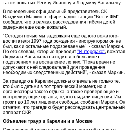
также вожатых Регину Иванову и Людмилу Васильеву.
В понедельник официальный представитель СК
Владимир Маркин в эфире радиостанции "Вести ФМ"
сообщил, что в рамках расследования гибели детей
задержан еще один вожатый.
"Сегодня ночью мы задержали еще одного вожатого-
воспитателя 1997 года рождения - инструктором он не
был, как и остальные подозреваемые", - сказал Маркин.
По его словам, которые приводит
"Интерфакс"
, вожатая
Людмила Васильева находится в больнице с
подозрением на воспаление легких. "Пока врачи не
допускают к ней следователей для проведения
необходимых следственных действий", - сказал Маркин.
За трагедию в Карелии должны отвечать не только те,
кто был с детьми в тот трагический момент, но и
организаторы такого отдыха, а также проверяющие и
контролирующие органы, те, кто выдали лицензии. Им
грозит до 10 лет лишения свободы, сообщил Маркин. Он
отметил, что трагедию будет расследовать центральный
аппарат СКР.
Объявлен траур в Карелии и в Москве
Однодневный траур по погибшим детям объявлен в