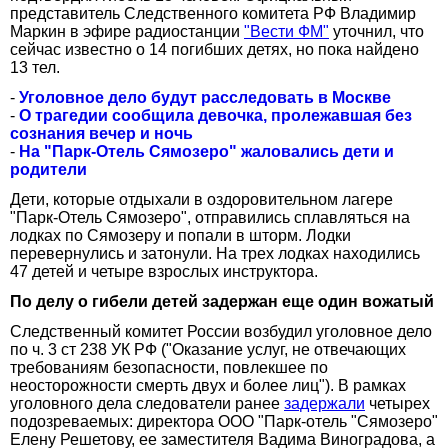
представитель Следственного комитета РФ Владимир
Маркин в эфире радиостанции
"Вести ФМ"
уточнил, что
сейчас известно о 14 погибших детях, но пока найдено
13 тел.
-
Уголовное дело будут расследовать в Москве
-
О трагедии сообщила девочка, пролежавшая без
сознания вечер и ночь
-
На "Парк-Отель Сямозеро" жаловались дети и
родители
Дети, которые отдыхали в оздоровительном лагере
"Парк-Отель Сямозеро", отправились сплавляться на
лодках по Сямозеру и попали в шторм. Лодки
перевернулись и затонули. На трех лодках находились
47 детей и четыре взрослых инструктора.
По делу о гибели детей задержан еще один вожатый
Следственный комитет России возбудил уголовное дело
по ч. 3 ст 238 УК РФ ("Оказание услуг, не отвечающих
требованиям безопасности, повлекшее по
неосторожности смерть двух и более лиц"). В рамках
уголовного дела следователи ранее
задержали
четырех
подозреваемых: директора ООО "Парк-отель "Сямозеро"
Елену Решетову, ее заместителя Вадима Виноградова, а