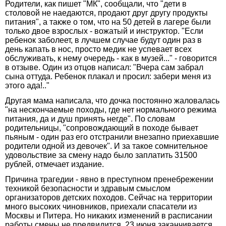
Родители, как пишет "МК", сообщали, что "дети в
столовой не наедаются, продают друг другу продукты
питания", а также о том, что на 50 детей в лагере были
только двое взрослых - вожатый и инструктор. "Если
ребенок заболеет, в лучшем случае будут один раз в
день капать в нос, просто медик не успевает всех
обслуживать, к нему очередь - как в музей..." - говорится
в отзыве. Один из отцов написал: "Вчера сам забрал
сына оттуда. Ребенок плакал и просил: забери меня из
этого ада!.."
Другая мама написала, что дочка постоянно жаловалась
"на нескончаемые походы, где нет нормального режима
питания, да и душ принять негде". По словам
родительницы, "сопровождающий в походе бывает
пьяным - один раз его отстранили внезапно приехавшие
родители одной из девочек". И за такое сомнительное
удовольствие за смену надо было заплатить 31500
рублей, отмечает издание.
Причина трагедии - явно в преступном пренебрежении
техникой безопасности и здравым смыслом
организаторов детских походов. Сейчас на территории
много высоких чиновников, приехали спасатели из
Москвы и Питера. Но никаких изменений в расписании
работы смены не предвидится. 23 июня заканчивается