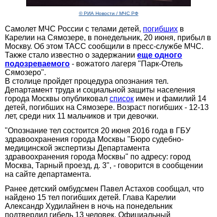
© РИА Новости / МЧС РФ
Самолет МЧС России с телами детей,
погибших
в
Карелии на Сямозере, в понедельник, 20 июня, прибыл в
Москву. Об этом ТАСС сообщили в пресс-службе МЧС.
Также стало известно о задержании
еще одного
подозреваемого
- вожатого лагеря "Парк-Отель
Сямозеро".
В столице пройдет процедура опознания тел.
Департамент труда и социальной защиты населения
города Москвы опубликовал
список
имен и фамилий 14
детей, погибших на Сямозере. Возраст погибших - 12-13
лет, среди них 11 мальчиков и три девочки.
"Опознание тел состоится 20 июня 2016 года в ГБУ
здравоохранения города Москвы "Бюро судебно-
медицинской экспертизы Департамента
здравоохранения города Москвы" по адресу: город
Москва, Тарный проезд, д. 3", - говорится в сообщении
на сайте департамента.
Ранее детский омбудсмен Павел Астахов сообщал, что
найдено 15 тел погибших детей. Глава Карелии
Александр Худилайнен в ночь на понедельник
подтвердил гибель 13 человек. Официальный