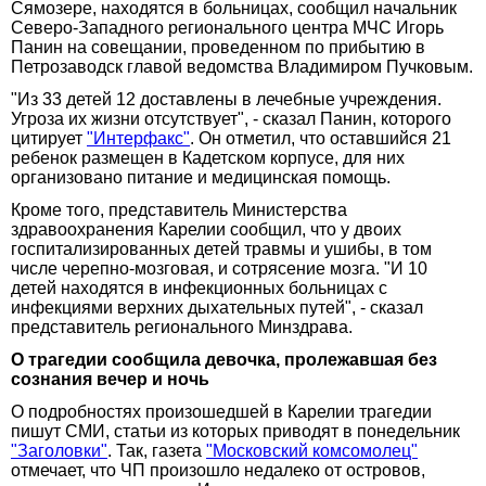
Сямозере, находятся в больницах, сообщил начальник
Северо-Западного регионального центра МЧС Игорь
Панин на совещании, проведенном по прибытию в
Петрозаводск главой ведомства Владимиром Пучковым.
"Из 33 детей 12 доставлены в лечебные учреждения.
Угроза их жизни отсутствует", - сказал Панин, которого
цитирует
"Интерфакс"
. Он отметил, что оставшийся 21
ребенок размещен в Кадетском корпусе, для них
организовано питание и медицинская помощь.
Кроме того, представитель Министерства
здравоохранения Карелии сообщил, что у двоих
госпитализированных детей травмы и ушибы, в том
числе черепно-мозговая, и сотрясение мозга. "И 10
детей находятся в инфекционных больницах с
инфекциями верхних дыхательных путей", - сказал
представитель регионального Минздрава.
О трагедии сообщила девочка, пролежавшая без
сознания вечер и ночь
О подробностях произошедшей в Карелии трагедии
пишут СМИ, статьи из которых приводят в понедельник
"Заголовки"
. Так, газета
"Московский комсомолец"
отмечает, что ЧП произошло недалеко от островов,