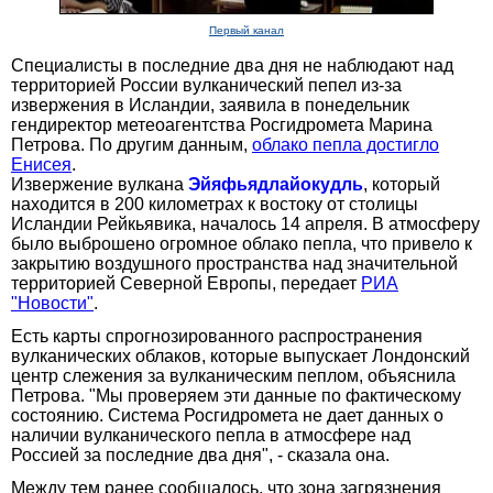
Первый канал
Специалисты в последние два дня не наблюдают над
территорией России вулканический пепел из-за
извержения в Исландии, заявила в понедельник
гендиректор метеоагентства Росгидромета Марина
Петрова. По другим данным,
облако пепла достигло
Енисея
.
Извержение вулкана
Эйяфьядлайокудль
, который
находится в 200 километрах к востоку от столицы
Исландии Рейкьявика, началось 14 апреля. В атмосферу
было выброшено огромное облако пепла, что привело к
закрытию воздушного пространства над значительной
территорией Северной Европы, передает
РИА
"Новости"
.
Есть карты спрогнозированного распространения
вулканических облаков, которые выпускает Лондонский
центр слежения за вулканическим пеплом, объяснила
Петрова. "Мы проверяем эти данные по фактическому
состоянию. Система Росгидромета не дает данных о
наличии вулканического пепла в атмосфере над
Россией за последние два дня", - сказала она.
Между тем ранее сообщалось, что зона загрязнения