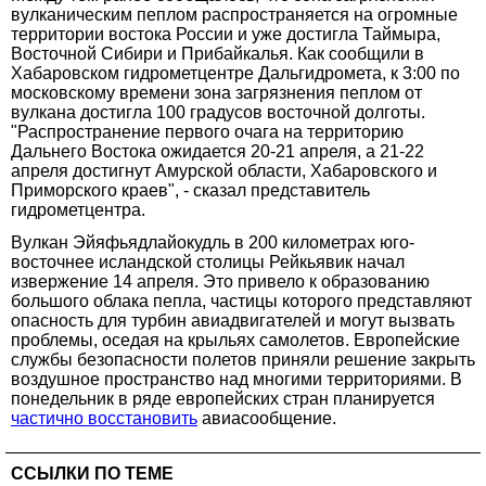
вулканическим пеплом распространяется на огромные
территории востока России и уже достигла Таймыра,
Восточной Сибири и Прибайкалья. Как сообщили в
Хабаровском гидрометцентре Дальгидромета, к 3:00 по
московскому времени зона загрязнения пеплом от
вулкана достигла 100 градусов восточной долготы.
"Распространение первого очага на территорию
Дальнего Востока ожидается 20-21 апреля, а 21-22
апреля достигнут Амурской области, Хабаровского и
Приморского краев", - сказал представитель
гидрометцентра.
Вулкан Эйяфьядлайокудль в 200 километрах юго-
восточнее исландской столицы Рейкьявик начал
извержение 14 апреля. Это привело к образованию
большого облака пепла, частицы которого представляют
опасность для турбин авиадвигателей и могут вызвать
проблемы, оседая на крыльях самолетов. Европейские
службы безопасности полетов приняли решение закрыть
воздушное пространство над многими территориями. В
понедельник в ряде европейских стран планируется
частично восстановить
авиасообщение.
ССЫЛКИ ПО ТЕМЕ