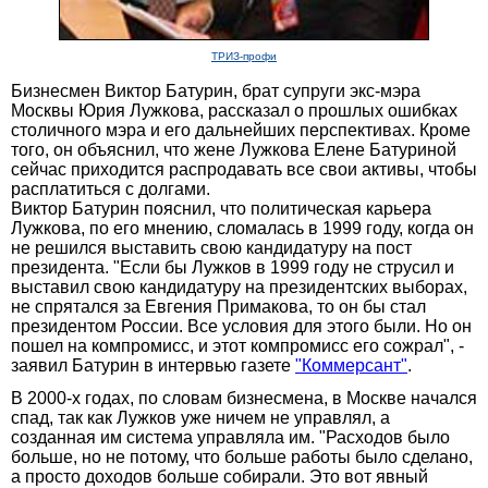
ТРИЗ-профи
Бизнесмен Виктор Батурин, брат супруги экс-мэра
Москвы Юрия Лужкова, рассказал о прошлых ошибках
столичного мэра и его дальнейших перспективах. Кроме
того, он объяснил, что жене Лужкова Елене Батуриной
сейчас приходится распродавать все свои активы, чтобы
расплатиться с долгами.
Виктор Батурин пояснил, что политическая карьера
Лужкова, по его мнению, сломалась в 1999 году, когда он
не решился выставить свою кандидатуру на пост
президента. "Если бы Лужков в 1999 году не струсил и
выставил свою кандидатуру на президентских выборах,
не спрятался за Евгения Примакова, то он бы стал
президентом России. Все условия для этого были. Но он
пошел на компромисс, и этот компромисс его сожрал", -
заявил Батурин в интервью газете
"Коммерсант"
.
В 2000-х годах, по словам бизнесмена, в Москве начался
спад, так как Лужков уже ничем не управлял, а
созданная им система управляла им. "Расходов было
больше, но не потому, что больше работы было сделано,
а просто доходов больше собирали. Это вот явный