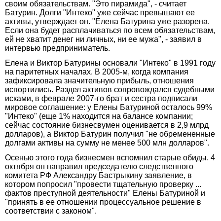
своим обязательствам. "Это пирамида", - считает
Батурин. Долги "Интеко" уже сейчас превышают ее
активы, утверждает он. "Елена Батурина уже разорена.
Если она будет расплачиваться по всем обязательствам,
ей не хватит денег ни личных, ни ее мужа", - заявил в
интервью предприниматель.
Елена и Виктор Батурины основали "Интеко" в 1991 году
на паритетных началах. В 2005-м, когда компания
зафиксировала значительную прибыль, отношения
испортились. Раздел активов сопровождался судебными
исками, в феврале 2007-го брат и сестра подписали
мировое соглашение: у Елены Батуриной осталось 99%
"Интеко" (еще 1% находится на балансе компании;
сейчас состояние бизнесвумен оценивается в 2,9 млрд
долларов), а Виктор Батурин получил "не обремененные
долгами активы на сумму не менее 500 млн долларов".
Осенью этого года бизнесмен вспомнил старые обиды. 4
октября он направил председателю следственного
комитета РФ Александру Бастрыкину заявление, в
котором попросил "провести тщательную проверку ...
фактов преступной деятельности" Елены Батуриной и
"принять в ее отношении процессуальное решение в
соответствии с законом".