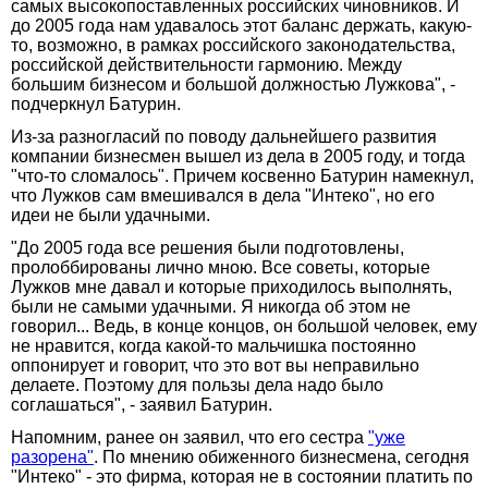
самых высокопоставленных российских чиновников. И
до 2005 года нам удавалось этот баланс держать, какую-
то, возможно, в рамках российского законодательства,
российской действительности гармонию. Между
большим бизнесом и большой должностью Лужкова", -
подчеркнул Батурин.
Из-за разногласий по поводу дальнейшего развития
компании бизнесмен вышел из дела в 2005 году, и тогда
"что-то сломалось". Причем косвенно Батурин намекнул,
что Лужков сам вмешивался в дела "Интеко", но его
идеи не были удачными.
"До 2005 года все решения были подготовлены,
пролоббированы лично мною. Все советы, которые
Лужков мне давал и которые приходилось выполнять,
были не самыми удачными. Я никогда об этом не
говорил... Ведь, в конце концов, он большой человек, ему
не нравится, когда какой-то мальчишка постоянно
оппонирует и говорит, что это вот вы неправильно
делаете. Поэтому для пользы дела надо было
соглашаться", - заявил Батурин.
Напомним, ранее он заявил, что его сестра
"уже
разорена"
. По мнению обиженного бизнесмена, сегодня
"Интеко" - это фирма, которая не в состоянии платить по