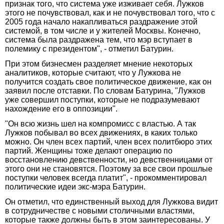
признак того, что система уже изживает себя. Лужков
этого не почувствовал, как и не почувствовал того, что с
2005 года начало накапливаться раздражение этой
системой, в том числе и у жителей Москвы. Конечно,
система была раздражена тем, что мэр вступает в
полемику с президентом", - отметил Батурин.
При этом бизнесмен разделяет мнение некоторых
аналитиков, которые считают, что у Лужкова не
получится создать свое политическое движение, как он
заявил после отставки. По словам Батурина, "Лужков
уже совершил поступки, которые не подразумевают
нахождение его в оппозиции".
"Он всю жизнь шел на компромисс с властью. А так
Лужков побывал во всех движениях, в каких только
можно. Он член всех партий, член всех политбюро этих
партий. Женщины тоже делают операцию по
восстановлению девственности, но девственницами от
этого они не становятся. Поэтому за все свои прошлые
поступки человек всегда платит", - прокомментировал
политические идеи экс-мэра Батурин.
Он отметил, что единственный выход для Лужкова видит
в сотрудничестве с новыми столичными властями,
которые также должны быть в этом заинтересованы. У