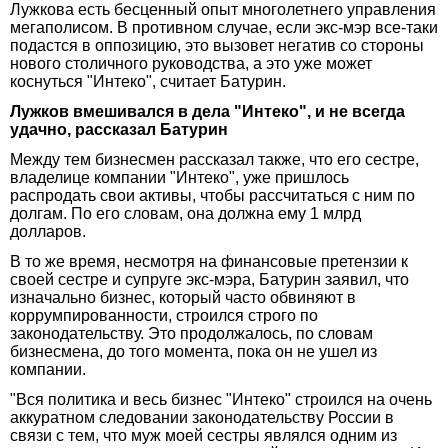
Лужкова есть бесценный опыт многолетнего управления
мегаполисом. В противном случае, если экс-мэр все-таки
подастся в оппозицию, это вызовет негатив со стороны
нового столичного руководства, а это уже может
коснуться "Интеко", считает Батурин.
Лужков вмешивался в дела "Интеко", и не всегда
удачно, рассказал Батурин
Между тем бизнесмен рассказал также, что его сестре,
владелице компании "Интеко", уже пришлось
распродать свои активы, чтобы рассчитаться с ним по
долгам. По его словам, она должна ему 1 млрд
долларов.
В то же время, несмотря на финансовые претензии к
своей сестре и супруге экс-мэра, Батурин заявил, что
изначально бизнес, который часто обвиняют в
коррумпированности, строился строго по
законодательству. Это продолжалось, по словам
бизнесмена, до того момента, пока он не ушел из
компании.
"Вся политика и весь бизнес "Интеко" строился на очень
аккуратном следовании законодательству России в
связи с тем, что муж моей сестры являлся одним из