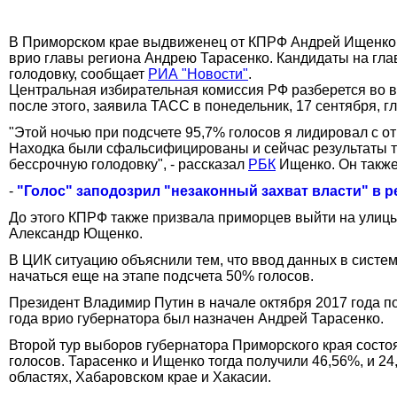
В Приморском крае выдвиженец от КПРФ Андрей Ищенко
врио главы региона Андрею Тарасенко. Кандидаты на гла
голодовку, сообщает
РИА "Новости"
.
Центральная избирательная комиссия РФ разберется во вс
после этого, заявила ТАСС в понедельник, 17 сентября,
"Этой ночью при подсчете 95,7% голосов я лидировал с от
Находка были сфальсифицированы и сейчас результаты та
бессрочную голодовку", - рассказал
РБК
Ищенко. Он также
-
"Голос" заподозрил "незаконный захват власти" в р
До этого КПРФ также призвала приморцев выйти на улицы
Александр Ющенко.
В ЦИК ситуацию объяснили тем, что ввод данных в систе
начаться еще на этапе подсчета 50% голосов.
Президент Владимир Путин в начале октября 2017 года п
года врио губернатора был назначен Андрей Тарасенко.
Второй тур выборов губернатора Приморского края состоя
голосов. Тарасенко и Ищенко тогда получили 46,56%, и 2
областях, Хабаровском крае и Хакасии.