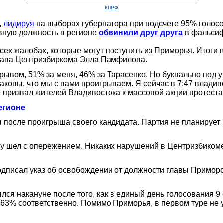
КПРФ
,
лидируя
на выборах губернатора при подсчете 95% голосо
вную должность в регионе
обвинили друг друга
в фальсиф
ех жалобах, которые могут поступить из Приморья. Итоги 
 глава Центризбиркома Элла Памфилова.
рывом, 51% за меня, 46% за Тарасенко. Но буквально под у
ковы, что мы с вами проигрываем. Я сейчас в 7:47 владиво
 призвал жителей Владивостока к массовой акции протест
егионе
 после проигрыша своего кандидата. Партия не планирует 
му шел с опережением. Никаких нарушений в Центризбиком
одписал указ об освобождении от должности главы Приморс
лся накануне после того, как в единый день голосования 9
4,63% соответственно. Помимо Приморья, в первом туре не