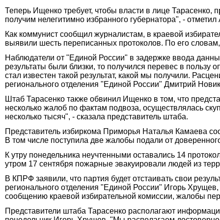
Теперь Ищенко требует, чтобы власти в лице Тарасенко, 
получим нелегитимно избранного губернатора", - отметил
Как коммунист сообщил журналистам, в краевой избирате
выявили шесть переписанных протоколов. По его словам, в
Наблюдатели от "Единой России" в задержке ввода данны
результаты были близки, то получился перевес в пользу 
стал известен такой результат, какой мы получили. Расце
регионального отделения "Единой России" Дмитрий Новико
Штаб Тарасенко также обвинил Ищенко в том, что предст
несколько жалоб по фактам подвоза, осуществлялась скупк
несколько тысяч", - сказала представитель штаба.
Представитель избиркома Приморья Наталья Камаева сооб
В том числе поступила две жалобы подали от доверенног
К утру понедельника неучтенными оставались 14 протокол
утром 17 сентября пожарные эвакуировали людей из терр
В КПРФ заявили, что партия будет отстаивать свои резу
регионального отделения "Единой России" Игорь Хрущев, 
сообщению краевой избирательной комиссии, жалобы пе
Представители штаба Тарасенко располагают информацией
понедельник Игорь Хрущев. "Мы располагаем достоверной