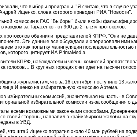
признали, что выборы проиграны. "Я считаю, что в случае
 Андрей Ищенко, слова которого приводит РИА "Новости".
льной комиссии в ГАС "Выборы" были якобы фальсифициров
 каждом за Тарасенко - от 900 до 2 тысяч протоколов.
х протоколов обвинили представителей КПРФ. "Они не дав
оппонента. Эти данные все обсуждали и оперировали ими ка
ниваем это как попытку манипуляции последовательностью п
в, которого цитирует ИА PrimaMedia.
авители КПРФ, наблюдатели и члены комиссий препятствов
а голосов… В крупных городах счет идет на тысячи голосов.
щила журналистам, что за 16 сентября поступило 13 жало
о лица Ищенко на избирательную комиссию Артема.
ов избирательных комиссий, значительная их часть - в Сов
иториальной избирательной комиссии из-за сообщения о ды
льтаты всеми возможными законными способами. Доверенное
со своей стороны, направил в крайизбирком жалобы на ску
реданы в УВД.
, что штаб Ищенко потратил около 40 млн рублей на подк
 информацией, которой сейчас даем официальный ход", - з