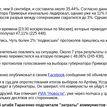
чем 9 сентября, и составила около 35,44%. Согласно данны
тора Приморья изначально лидировал, однако уже на 11% 
лосов разрыв между соперниками сократился до 3%. Однак
 времени [23:30 воскресенья по Москве], которые приводи
получал 47,11% (225 448).
ись. Чуть более 2% "подвисших" протоколов пришлись на к
ачительно повлиять на ситуацию. Около 7 утра результаты 
енко переместился на вторую позицию с 48,06% (245 438).
е протоколов голосования на выборах губернатора Приморс
щенко опубликовал в своем
Facebook
сообщение об объявле
в суд для опротестования итогов выборов по Артёму, Уссур
ндидат в губернаторы. Он заверил, что коммунисты не уйдут
друзей. Как отмечает
РИА "Новости"
, уже через полчаса у 
ольких десятков его сторонников.
 штабе Тарасенко подсчитали "затраты" коммунистов 