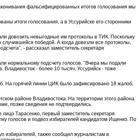
 узаконивания фальсифицированных итогов голосования мы
аны итоги голосования, а в Уссурийске его сторонники
али довозить невыгодные им протоколы в ТИК. Поскольку
к случившейся победой. А когда довезли все протоколы,
одсчета", - рассказал заместитель секретаря
али нормальному подсчету голосов. "Вчера мы подали
 Владивосток - более 10 тысяч, Уссурийск - тоже
б. На горячей линии ЦИК было зафиксировано 18 жалоб.
етском районе Владивостока. На территории этого района
ме, позже сведения не подтвердились.
 лицо Тарасенко, первый заместитель секретаря
пку голосов и подвоз избирателей кандидатом Ищенко. По
уп избирателей, также сообщил журналистам в
аявил он.