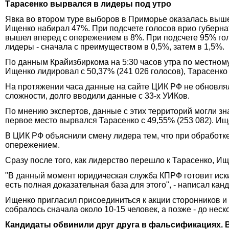
Тарасенко вырвался в лидеры под утро
Явка во втором туре выборов в Приморье оказалась выше, 
Ищенко набирал 47%. При подсчете голосов врио губерна
вышел вперед с опережением в 8%. При подсчете 95% го
лидеры - сначала с преимуществом в 0,5%, затем в 1,5%.
По данным Крайизбиркома на 5:30 часов утра по местному
Ищенко лидировал с 50,37% (241 026 голосов), Тарасенко 
На протяжении часа данные на сайте ЦИК РФ не обновлял
сложности, долго вводили данные с 33-х УИКов.
По мнению экспертов, данные с этих территорий могли зн
первое место вырвался Тарасенко с 49,55% (253 082). Ищ
В ЦИК РФ объяснили смену лидера тем, что при обработк
опережением.
Сразу после того, как лидерство перешло к Тарасенко, И
"В данный момент юридическая служба КПРФ готовит иски 
есть полная доказательная база для этого", - написал ка
Ищенко пригласил присоединиться к акции сторонников и 
собралось сначала около 10-15 человек, а позже - до неск
Кандидаты обвинили друг друга в фальсификациях. В