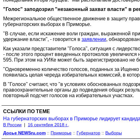
"Голос" заподозрил "незаконный захват власти" в ре
Межрегиональное общественное движение в защиту прав 
губернаторских выборах в Приморье.
"В случае, если искажение воли граждан, выраженной при
удержание власти", - говорится в
заявлении
, обнародован
Как указали представители "Голоса", ситуация с лидерст
- после этого процент введенных протоколов увеличился на
595. При этом на УИКе может быть зарегистрировано не б
"Одновременно количество голосов, поданных за Ищенко (
появилась целая череда избирательных комиссий, в котор
В "Голосе" считают, что "в условиях обоснованных подо
правоохранительные органы до подведения общих резуль
повторный подсчет голосов на избирательных участках.
ССЫЛКИ ПО ТЕМЕ
На губернаторских выборах в Приморье лидирует кандид
В России
|
16 сентября 2018 г.,
Досье NEWSru.com
::
Приморье
::
Губернатор
::
Выборы