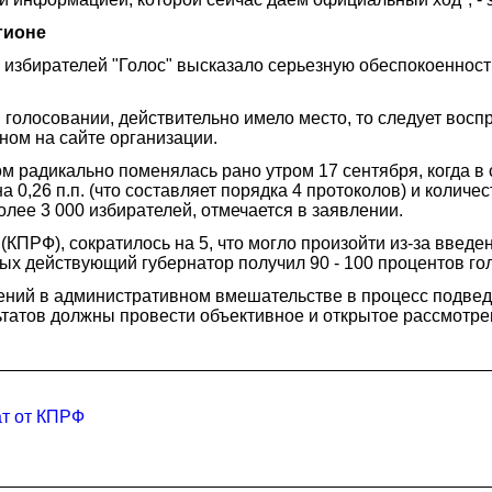
гионе
избирателей "Голос" высказало серьезную обеспокоенност
 голосовании, действительно имело место, то следует вос
ном на сайте организации.
вом радикально поменялась рано утром 17 сентября, когда 
 0,26 п.п. (что составляет порядка 4 протоколов) и количе
олее 3 000 избирателей, отмечается в заявлении.
КПРФ), сократилось на 5, что могло произойти из-за введ
ых действующий губернатор получил 90 - 100 процентов гол
зрений в административном вмешательстве в процесс подве
татов должны провести объективное и открытое рассмотре
ат от КПРФ