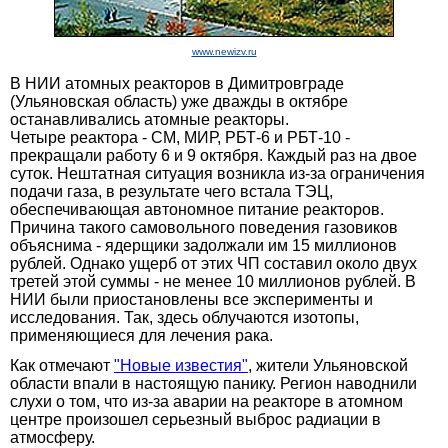
www.newizv.ru
В НИИ атомных реакторов в Димитровграде
(Ульяновская область) уже дважды в октябре
останавливались атомные реакторы.
Четыре реактора - СМ, МИР, РБТ-6 и РБТ-10 -
прекращали работу 6 и 9 октября. Каждый раз на двое
суток. Нештатная ситуация возникла из-за ограничения
подачи газа, в результате чего встала ТЭЦ,
обеспечивающая автономное питание реакторов.
Причина такого самовольного поведения газовиков
объяснима - ядерщики задолжали им 15 миллионов
рублей. Однако ущерб от этих ЧП составил около двух
третей этой суммы - не менее 10 миллионов рублей. В
НИИ были приостановлены все эксперименты и
исследования. Так, здесь облучаются изотопы,
применяющиеся для лечения рака.
Как отмечают
"Новые известия"
, жители Ульяновской
области впали в настоящую панику. Регион наводнили
слухи о том, что из-за аварии на реакторе в атомном
центре произошел серьезный выброс радиации в
атмосферу.