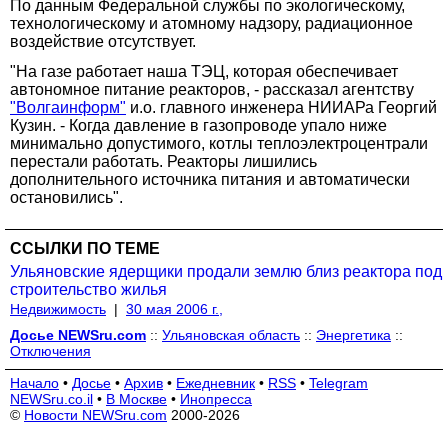
По данным Федеральной службы по экологическому,
технологическому и атомному надзору, радиационное
воздействие отсутствует.
"На газе работает наша ТЭЦ, которая обеспечивает
автономное питание реакторов, - рассказал агентству
"Волгаинформ"
и.о. главного инженера НИИАРа Георгий
Кузин. - Когда давление в газопроводе упало ниже
минимально допустимого, котлы теплоэлектроцентрали
перестали работать. Реакторы лишились
дополнительного источника питания и автоматически
остановились".
ССЫЛКИ ПО ТЕМЕ
Ульяновские ядерщики продали землю близ реактора под
строительство жилья
Недвижимость
|
30 мая 2006 г.,
Досье NEWSru.com
::
Ульяновская область
::
Энергетика
::
Отключения
Начало
•
Досье
•
Архив
•
Ежедневник
•
RSS
•
Telegram
NEWSru.co.il
•
В Москве
•
Инопресса
©
Новости NEWSru.com
2000-2026