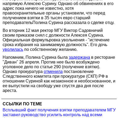
напрямую Алексею Сурину. Однако об обвинениях в его
адрес пока ничего не известно, хотя
правоохранительные органы установили, что перед
получением взятки в 35 тысяч евро старший
преподавательПолина Сурина рассказала о сделке отцу.
Во вторник 12 мая ректор МГУ Виктор Садовничий
своим приказом снял с должности Алексея Сурина.
Официальная формульровка увольнения - "истечение
срока избрания на занимаемую должность". Его дочь
уволилась
по собственному желанию.
Напомним, Полина Сурина была
задержана
в ресторане
"Диван" 26 апреля. Против нее было возбуждено
уголовное дело по статье 290 (получение взятки).
Однако прокуратура
отменила
постановление
Следственного комитета при прокуратуре (СКП) РФ в
отношении Суриной как незаконное и необоснованное, и
ее выпустили на свободу уже спустя два дня после
ареста.
ССЫЛКИ ПО ТЕМЕ
Всплывший факт получения взятки преподавателем МГУ
заставил руководство усилить контроль над всеми