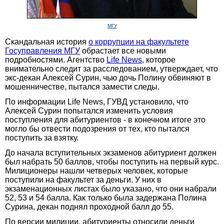
МГУ
Скандальная история
о коррупции на факультете
Госуправления МГУ
обрастает все новыми
подробностями. Агентство
Life News
, которое
внимательно следит за расследованием, утверждает, что
экс-декан Алексей Сурин, чью дочь Полину обвиняют в
мошенничестве, пытался замести следы.
По информации Life News, ГУВД установило, что
Алексей Сурин попытался изменить условия
поступления для абитуриентов - в конечном итоге это
могло бы отвести подозрения от тех, кто пытался
поступить за взятку.
До начала вступительных экзаменов абитуриент должен
был набрать 50 баллов, чтобы поступить на первый курс.
Милиционеры нашли четверых человек, которые
поступили на факультет за деньги. У них в
экзаменационных листах было указано, что они набрали
52, 53 и 54 балла. Как только была задержана Полина
Сурина, декан поднял проходной балл до 55.
По версии милиции, абитуриенты относили деньги