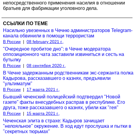
непосредственного применения насилия в отношении
братьев для фабрикации уголовного дела.
ССЫЛКИ ПО ТЕМЕ
Насильно увезенных в Чечню администраторов Telegram-
канала обвинили в помощи террористам
В России
|
08 february 2021 г.,
"Очередное пробитое дно": в Чечне модератора
оппозиционного чата заставили извиниться и сесть на
бутылку
В России
|
08 сентября 2020 г.,
В Чечне задержанным родственникам экс-сержанта полка
Кадырова, рассказавшего о казнях, предъявили
"ультиматум"
В России
|
17 марта 2021 г.,
Бывший чеченский полицейский подтвердил "Новой
газете" факты внесудебных расправ в республике. Его
друга, тоже рассказавшего о казнях, убили как "гея"
В России
|
15 марта 2021 г.,
Чеченская элита в страхе: Кадыров зачищает
"нелояльное" окружение. В ход идут прослушка и пытки в
"секретных тюрьмах"