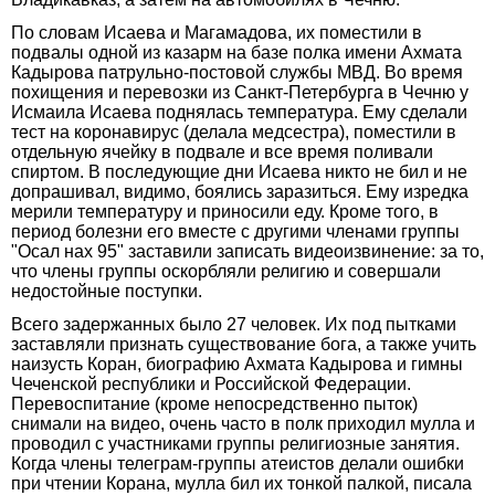
По словам Исаева и Магамадова, их поместили в
подвалы одной из казарм на базе полка имени Ахмата
Кадырова патрульно-постовой службы МВД. Во время
похищения и перевозки из Санкт-Петербурга в Чечню у
Исмаила Исаева поднялась температура. Ему сделали
тест на коронавирус (делала медсестра), поместили в
отдельную ячейку в подвале и все время поливали
спиртом. В последующие дни Исаева никто не бил и не
допрашивал, видимо, боялись заразиться. Ему изредка
мерили температуру и приносили еду. Кроме того, в
период болезни его вместе с другими членами группы
"Осал нах 95" заставили записать видеоизвинение: за то,
что члены группы оскорбляли религию и совершали
недостойные поступки.
Всего задержанных было 27 человек. Их под пытками
заставляли признать существование бога, а также учить
наизусть Коран, биографию Ахмата Кадырова и гимны
Чеченской республики и Российской Федерации.
Перевоспитание (кроме непосредственно пыток)
снимали на видео, очень часто в полк приходил мулла и
проводил с участниками группы религиозные занятия.
Когда члены телеграм-группы атеистов делали ошибки
при чтении Корана, мулла бил их тонкой палкой, писала