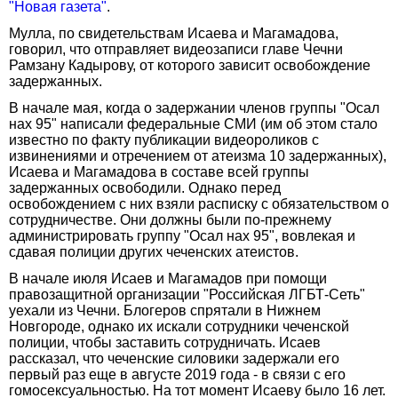
"Новая газета"
.
Мулла, по свидетельствам Исаева и Магамадова,
говорил, что отправляет видеозаписи главе Чечни
Рамзану Кадырову, от которого зависит освобождение
задержанных.
В начале мая, когда о задержании членов группы "Осал
нах 95" написали федеральные СМИ (им об этом стало
известно по факту публикации видеороликов с
извинениями и отречением от атеизма 10 задержанных),
Исаева и Магамадова в составе всей группы
задержанных освободили. Однако перед
освобождением с них взяли расписку с обязательством о
сотрудничестве. Они должны были по-прежнему
администрировать группу "Осал нах 95", вовлекая и
сдавая полиции других чеченских атеистов.
В начале июля Исаев и Магамадов при помощи
правозащитной организации "Российская ЛГБТ-Сеть"
уехали из Чечни. Блогеров спрятали в Нижнем
Новгороде, однако их искали сотрудники чеченской
полиции, чтобы заставить сотрудничать. Исаев
рассказал, что чеченские силовики задержали его
первый раз еще в августе 2019 года - в связи с его
гомосексуальностью. На тот момент Исаеву было 16 лет.