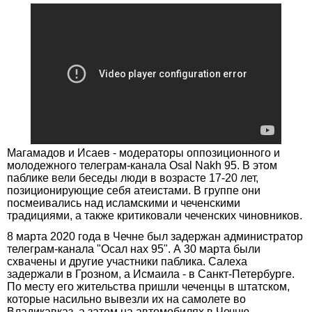
Магамадов и Исаев - модераторы оппозиционного и
молодежного телеграм-канала Osal Nakh 95. В этом
паблике вели беседы люди в возрасте 17-20 лет,
позиционирующие себя атеистами. В группе они
посмеивались над исламскими и чеченскими
традициями, а также критиковали чеченских чиновников.
8 марта 2020 года в Чечне был задержан администратор
телеграм-канала "Осал нах 95". А 30 марта были
схвачены и другие участники паблика. Салеха
задержали в Грозном, а Исмаила - в Санкт-Петербурге.
По месту его жительства пришли чеченцы в штатском,
которые насильно вывезли их на самолете во
Владикавказ, а затем на автомобилях в Чечню.