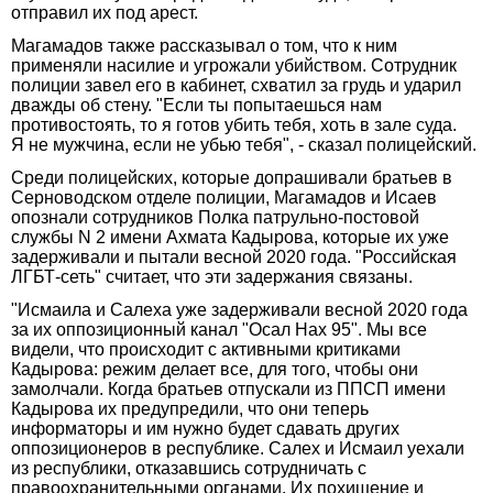
отправил их под арест.
Магамадов также рассказывал о том, что к ним
применяли насилие и угрожали убийством. Сотрудник
полиции завел его в кабинет, схватил за грудь и ударил
дважды об стену. "Если ты попытаешься нам
противостоять, то я готов убить тебя, хоть в зале суда.
Я не мужчина, если не убью тебя", - сказал полицейский.
Среди полицейских, которые допрашивали братьев в
Серноводском отделе полиции, Магамадов и Исаев
опознали сотрудников Полка патрульно-постовой
службы N 2 имени Ахмата Кадырова, которые их уже
задерживали и пытали весной 2020 года. "Российская
ЛГБТ-сеть" считает, что эти задержания связаны.
"Исмаила и Салеха уже задерживали весной 2020 года
за их оппозиционный канал "Осал Нах 95". Мы все
видели, что происходит с активными критиками
Кадырова: режим делает все, для того, чтобы они
замолчали. Когда братьев отпускали из ППСП имени
Кадырова их предупредили, что они теперь
информаторы и им нужно будет сдавать других
оппозиционеров в республике. Салех и Исмаил уехали
из республики, отказавшись сотрудничать с
правоохранительными органами. Их похищение и