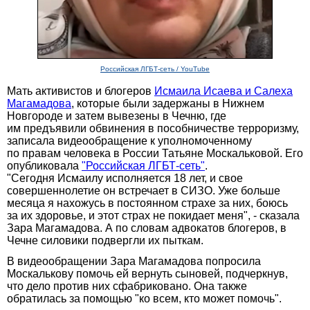
Российская ЛГБТ-сеть / YouTube
Мать активистов и блогеров
Исмаила Исаева и Салеха
Магамадова
, которые были задержаны в Нижнем
Новгороде и затем вывезены в Чечню, где
им предъявили обвинения в пособничестве терроризму,
записала видеообращение к уполномоченному
по правам человека в России Татьяне Москальковой. Его
опубликовала
"Российская ЛГБТ-сеть"
.
"Сегодня Исмаилу исполняется 18 лет, и свое
совершеннолетие он встречает в СИЗО. Уже больше
месяца я нахожусь в постоянном страхе за них, боюсь
за их здоровье, и этот страх не покидает меня", - сказала
Зара Магамадова. А по словам адвокатов блогеров, в
Чечне силовики подвергли их пыткам.
В видеообращении Зара Магамадова попросила
Москалькову помочь ей вернуть сыновей, подчеркнув,
что дело против них сфабриковано. Она также
обратилась за помощью "ко всем, кто может помочь".