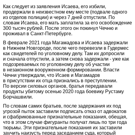
Как следует из заявления Исаева, его избили,
продержали в неизвестном ему месте (подвале одного
из отделов полиции) и через 7 дней отпустили. По
словам Исаева, его мать заплатила за его освобождение
300 тысяч рублей. После этого он покинул Чечню и
проживал в Санкт-Петербурге.
В феврале 2021 года Магамадова и Исаева задержали
в Нижнем Новгороде, после чего перевезли в Гудермес
как свидетелей по уголовному делу. Там их допросили
и сначала отпустили, а затем снова задержали - уже как
подозреваемых по уголовному делу об участии
в незаконном вооруженном формировании. Власти
Чечни утверждали, что Исаев и Магамадов
в присутствии их отца признались в преступлении.
По версии силовых органов, братья передавали
продукты убитому осенью 2020 года боевику Рустаму
Борчашвили.
По словам самих братьев, после задержания их под
угрозой пыток заставили подписать отказ от адвокатов
и сфабрикованные признательные показания, обещая,
что в этом случае фигуранты получат лишь по три года
тюрьмы. Эти признательные показания их заставили
заучить наизусть перед заседанием суда, который