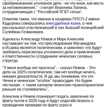
сфабрикованное уголовное дело - ни что иное, как месть
за неповиновение," - считает Вероника Лапина,
сотрудничающая с "Российской ЛГБТ-сетью".
Отметим также, что именно в казармах ППСП-2 имени
Кадырова совершались
внесудебные казни
, о чем
рассказывал участвовавший в них бывший полицейский
Сулейман Гезмахмаев.
Адвокаты Александр Немов и Марк Алексеев
настаивают на том, что преследование Магамадова
и Исаева является политическим, и заявляют, что будут
требовать пересмотра уголовного дела и привлечения
к ответственности сотрудников чеченских силовых
структур.
"У меня вообще нет прогноза", - сказал Немов. - Это
дело на 100% политическое, там нет вообще ничего,
никаких доказательств. И да, мы понимаем, что это
Чечня и чеченское "особое" правосудие. Но будем
честными - с таким напором чеченские правоохранители
раньше не сталкивались".
Алексеев и Немов планируют подать заявления по
факту пыток в 2020 году и будут ходатайствовать о
проведении проверки по факту угроз и