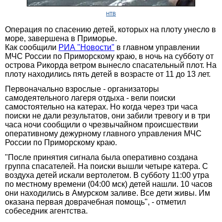
НТВ
Операция по спасению детей, которых на плоту унесло в
море, завершена в Приморье.
Как сообщили
РИА "Новости"
в главном управлении
МЧС России по Приморскому краю, в ночь на субботу от
острова Рикорда ветром вынесло спасательный плот. На
плоту находились пять детей в возрасте от 11 до 13 лет.
Первоначально взрослые - организаторы
самодеятельного лагеря отдыха - вели поиски
самостоятельно на катерах. Но когда через три часа
поиски не дали результатов, они забили тревогу и в три
часа ночи сообщили о чрезвычайном происшествии
оперативному дежурному главного управления МЧС
России по Приморскому краю.
"После принятия сигнала была оперативно создана
группа спасателей. На поиски вышли четыре катера. С
воздуха детей искали вертолетом. В субботу 11:00 утра
по местному времени (04:00 мск) детей нашли. 10 часов
они находились в Амурском заливе. Все дети живы. Им
оказана первая доврачебная помощь", - отметил
собеседник агентства.