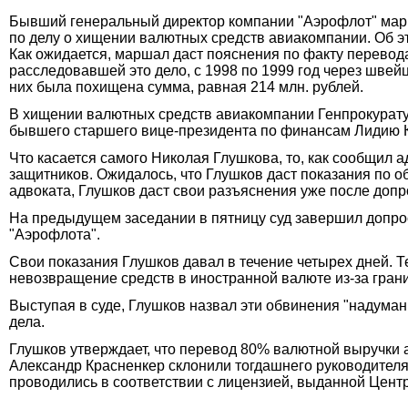
Бывший генеральный директор компании "Аэрофлот" марш
по делу о хищении валютных средств авиакомпании. Об э
Как ожидается, маршал даст пояснения по факту перево
расследовавшей это дело, с 1998 по 1999 год через швей
них была похищена сумма, равная 214 млн. рублей.
В хищении валютных средств авиакомпании Генпрокурату
бывшего старшего вице-президента по финансам Лидию 
Что касается самого Николая Глушкова, то, как сообщил а
защитников. Ожидалось, что Глушков даст показания по об
адвоката, Глушков даст свои разъяснения уже после допр
На предыдущем заседании в пятницу суд завершил допро
"Аэрофлота".
Свои показания Глушков давал в течение четырех дней. 
невозвращение средств в иностранной валюте из-за гран
Выступая в суде, Глушков назвал эти обвинения "надум
дела.
Глушков утверждает, что перевод 80% валютной выручки 
Александр Красненкер склонили тогдашнего руководителя
проводились в соответствии с лицензией, выданной Цент