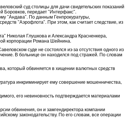
еловский суд столицы для дачи свидетельских показаний
й Боровков, передает "Интерфакс".
му "Андава". По данным Генпрокуратуры,
едств "Аэрофлота". При этом, как считает следствие, из
а" Николая Глушкова и Александра Красненкера,
ной корпорации Романа Шейнина.
авеловском суде не состоялся из-за отсутствия одного из
ечение. В больнице он находился под стражей. По словам
ва, который обвиняется в хищении валютных средств
окуратура инкриминирует ему совершение мошенничества,
димого, его невиновность подтверждается материалами
ерсии обвинения, он и замгендиректора компании
йскому законодательству. По его словам, все операции