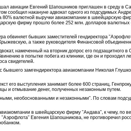
ал авиации Евгений Шапошников приглашен в среду в Сав
том сообщил накануне адвокат одного из подсудимых Андре
да 80% валютной выручки авиакомпании в швейцарскую фир
царскую фирму прошло более 252 млн. долларов валютных ср
ра обвиняет бывших заместителей гендиректора "Аэрофлот
Крыжевскую, а также руководителя Финансовой объединен
двокат, намеченный на вторник допрос его подзащитного в С
винению в попытке побега из клиники, где он и проходил л
оса свидетелей.
с бывшего замгендиректора авиакомпании Николая Глушко
Текст его выступления занимает более 600 страниц. Генпр
ицы и отмывание денег, полученных незаконным путем.
анными, необоснованными и незаконными". По словам подсу
авиакомпании в швейцарскую фирму "Андава", к чему, по в
 "Аэрофлота" Евгения Шапошникова, не противоречил росси
робанком.