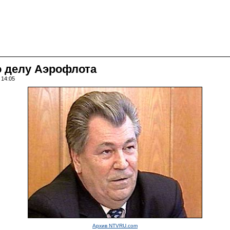
о делу Аэрофлота
 14:05
Архив NTVRU.com