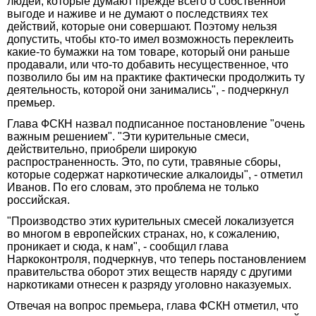
людей, которые думают прежде всего о собственной
выгоде и наживе и не думают о последствиях тех
действий, которые они совершают. Поэтому нельзя
допустить, чтобы кто-то имел возможность переклеить
какие-то бумажки на том товаре, который они раньше
продавали, или что-то добавить несущественное, что
позволило бы им на практике фактически продолжить ту
деятельность, которой они занимались", - подчеркнул
премьер.
Глава ФСКН назвал подписанное постановление "очень
важным решением". "Эти курительные смеси,
действительно, приобрели широкую
распространенность. Это, по сути, травяные сборы,
которые содержат наркотические алкалоиды", - отметил
Иванов. По его словам, это проблема не только
российская.
"Производство этих курительных смесей локализуется
во многом в европейских странах, но, к сожалению,
проникает и сюда, к нам", - сообщил глава
Наркоконтроля, подчеркнув, что теперь постановлением
правительства оборот этих веществ наряду с другими
наркотиками отнесен к разряду уголовно наказуемых.
Отвечая на вопрос премьера, глава ФСКН отметил, что