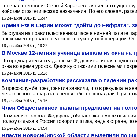
Генерал-полковник Сергей Каракаев заявил, что существ
войскам стратегического назначения. По его словам, раз
16 декабря 2015 г., 16:47
Армия РФ в Сирии может "дойти до Евфрата", з
Выступая на правительственном часе в нижней палате пар
прокомментировал возможность сухопутной операции. Он 
16 декабря 2015 г., 16:22
В Москве 12-летняя ученица выпала из окна на 
По предварительным данным СК, девочка, играя с однокла
окна во время уроков. Девочку с тяжкими телесными повр
16 декабря 2015 г., 15:28
Компания-разработчик рассказала о падении ра
В пресс-службе предприятия заявили, что в результате а
летательного аппарата в него якобы не попадали. При это
16 декабря 2015 г., 15:16
Член Общественной палаты предлагает на полго
По мнению Георгия Федорова, обстановка в мире опасная, 
пользу отдыха в России говорит и этика, ведь в стране, по
16 декабря 2015 г., 14:54
Власти Новосибирской области выделили по 56