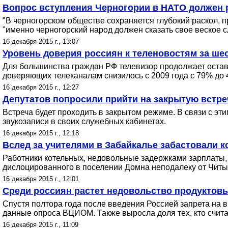
Вопрос вступления Черногории в НАТО должен 
"В черногорском обществе сохраняется глубокий раскол, п
"именно черногорский народ должен сказать свое веское 
16 декабря 2015 г., 13:07
Уровень доверия россиян к теленовостям за шес
Для большинства граждан РФ телевизор продолжает остават
доверяющих телеканалам снизилось с 2009 года с 79% до 
16 декабря 2015 г., 12:27
Депутатов попросили прийти на закрытую встре
Встреча будет проходить в закрытом режиме. В связи с э
звукозаписи в своих служебных кабинетах.
16 декабря 2015 г., 12:18
Вслед за учителями в Забайкалье забастовали 
Работники котельных, недовольные задержками зарплаты, 
дислоцированного в поселении Домна неподалеку от Читы.
16 декабря 2015 г., 12:01
Среди россиян растет недовольство продуктов
Спустя полтора года после введения Россией запрета на 
данные опроса ВЦИОМ. Также выросла доля тех, кто считае
16 декабря 2015 г., 11:09