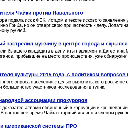
ителя Чайки против Навального
ора подала иск к ФБК. Истцом в тексте искового заявления 
о Гриба, но он отверг свою причастность к делу. Лопатин
иону рублей.
ый застрелил мужчину в центре города и скрылся
яли бывшего кандидата в депутаты парламента Дагестана 
ганов, прибывшие на место происшествия, уже обнаружили 
теля культуры 2015 года, с политиком вопросов 
ного опроса населения с целью выяснить, кого россияне с
ли большинство участников исследования в тупик.
народной ассоциации прокуроров
с доказательствами обвиненный в коррупции и крышевании
 В настоящее время Чайка-старший является членом руков
и американской системы ПРО