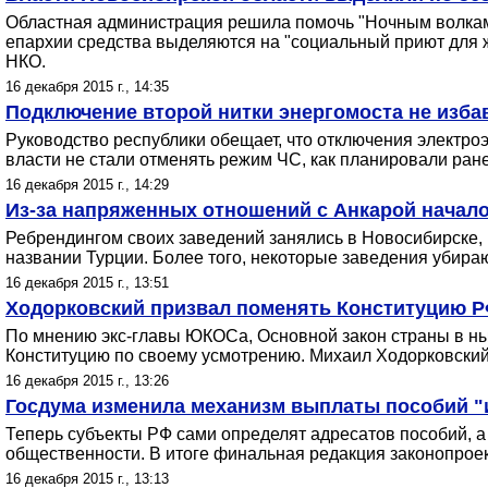
Областная администрация решила помочь "Ночным волкам
епархии средства выделяются на "социальный приют для 
НКО.
16 декабря 2015 г., 14:35
Подключение второй нитки энергомоста не изба
Руководство республики обещает, что отключения электроэ
власти не стали отменять режим ЧС, как планировали ран
16 декабря 2015 г., 14:29
Из-за напряженных отношений с Анкарой начало
Ребрендингом своих заведений занялись в Новосибирске, 
названии Турции. Более того, некоторые заведения убираю
16 декабря 2015 г., 13:51
Ходорковский призвал поменять Конституцию РФ
По мнению экс-главы ЮКОСа, Основной закон страны в н
Конституцию по своему усмотрению. Михаил Ходорковский 
16 декабря 2015 г., 13:26
Госдума изменила механизм выплаты пособий "
Теперь субъекты РФ сами определят адресатов пособий, а
общественности. В итоге финальная редакция законопроект
16 декабря 2015 г., 13:13