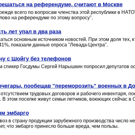
решаться на референдуме, считают в Москве
режде всего по вопросам членства этой республики в НАТО",
слово на референдуме по этому вопросу".
ть лет упал в два раза
ься основным источником новостей. При этом доля тех, кто
41%, показали данные опроса "Левада-Центра".
чу с Шойгу без телефонов
тим спикер Госдумы Сергей Нарышкин попросил депутатов о
кочегары, пообещав "переморозить" военных в Д
отсутствием трудовых договоров и рабочего инвентаря, по
 В этом поселке живут семьи летчиков, воюющих сейчас в 
ым эмбарго
ввоз в страну продукции зарубежного производства число 
т, что эмбарго принесло больше вреда, чем пользы.