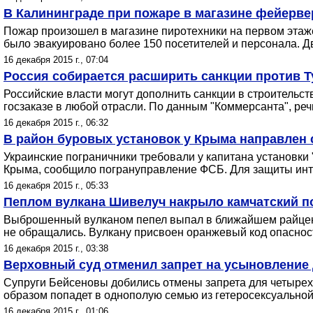
В Калининграде при пожаре в магазине фейерве
Пожар произошел в магазине пиротехники на первом этаж
было эвакуировано более 150 посетителей и персонала. 
16 декабря 2015 г., 07:04
Россия собирается расширить санкции против Т
Российские власти могут дополнить санкции в строительс
госзаказе в любой отрасли. По данным "Коммерсанта", ре
16 декабря 2015 г., 06:32
В район буровых установок у Крыма направлен 
Украинские пограничники требовали у капитана установки
Крыма, сообщило погрануправление ФСБ. Для защиты инте
16 декабря 2015 г., 05:33
Пеплом вулкана Шивелуч накрыло камчатский п
Выброшенный вулканом пепел выпал в ближайшем райцентр
не обращались. Вулкану присвоен оранжевый код опаснос
16 декабря 2015 г., 03:38
Верховный суд отменил запрет на усыновление 
Супруги Бейсеновы добились отмены запрета для четырехле
образом попадет в однополую семью из гетеросексуальной
16 декабря 2015 г., 01:06