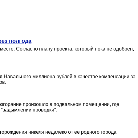
рез полгода
 месте. Согласно плану проекта, который пока не одобрен,
ея Навального миллиона рублей в качестве компенсации за
ов.
возгорание произошло в подвальном помещении, где
о "задымлении проводки".
торождения никеля недалеко от ее родного города