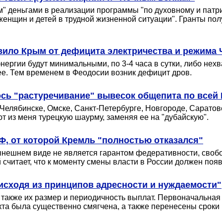
" деньгами в реализации программы "по духовному и патр
женщин и детей в трудной жизненной ситуации". Гранты по
вило Крым от дефицита электричества и режима 
нергии будут минимальными, по 3-4 часа в сутки, либо нехв
ее. Тем временем в Феодосии возник дефицит дров.
сь "растуречивание" вывесок общепита по всей
Челябинске, Омске, Санкт-Петербурге, Новгороде, Саратов
т из меня турецкую шаурму, заменяя ее на "дубайскую".
, от которой Кремль "полностью отказался"
ынешнем виде не является гарантом федеративности, своб
считает, что к моменту смены власти в России должен появ
исходя из принципов адресности и нуждаемости"
 также их размер и периодичность выплат. Первоначальная
а была существенно смягчена, а также перенесены сроки вс