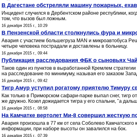
В Дагестане обстреляли машину пожарных, ехав
Инцидент случился в Дербентском районе республики, ко
том, что вызов был ложным.
16 декабря 2015 г., 10:29
В Пензенской области столкнулись фура и микр
Авария с участием большегруза MAN и микроавтобуса Peug
четыре человека пострадали и доставлены в больницу.
16 декабря 2015 г., 09:44
Публикация расследования ФБК о сыновьях Чай
Таков один из пунктов в выработанной Кремлем стратегии
на расследование по минимуму, называя его заказом Зап
16 декабря 2015 г., 09:42
Тигр Амур уступил рогатому приятелю Тимуру с
Как только в Приморском сафари-парке выпал снег, тигр о
же дружно. Козел дожидается тигра у его спальни, "а даль
16 декабря 2015 г., 08:58
На Камчатке вертолет Ми-8 совершил жесткую п
Авария произошла в 77 км от села Соболево Камчатского 
информации, при наборе высоты он завалился на бок.
16 декабря 2015 г., 07:39