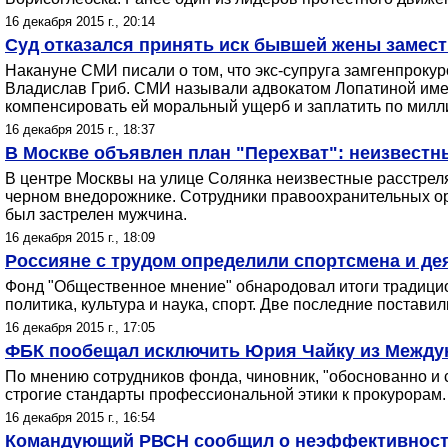
16 декабря 2015 г., 20:14
Суд отказался принять иск бывшей жены замест
Накануне СМИ писали о том, что экс-супруга замгенпрокур
Владислав Гриб. СМИ называли адвокатом Лопатиной именн
компенсировать ей моральный ущерб и заплатить по милл
16 декабря 2015 г., 18:37
В Москве объявлен план "Перехват": неизвестн
В центре Москвы на улице Солянка неизвестные расстрел
черном внедорожнике. Сотрудники правоохранительных ор
был застрелен мужчина.
16 декабря 2015 г., 18:09
Россияне с трудом определили спортсмена и дея
Фонд "Общественное мнение" обнародовал итоги традицион
политика, культура и наука, спорт. Две последние постави
16 декабря 2015 г., 17:05
ФБК пообещал исключить Юрия Чайку из Между
По мнению сотрудников фонда, чиновник, "обоснованно и 
строгие стандарты профессиональной этики к прокурорам.
16 декабря 2015 г., 16:54
Командующий РВСН сообщил о неэффективност