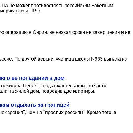
США не может противостоять российским Ракетным
 американской ПРО.
ую операцию в Сирии, не назвал сроки ее завершения и не
весие. По другой версии, ученица школы N963 выпала из
ю о ее попадании в дом
 полигона Ненокса под Архангельском, но части
ала на жилой дом, повредив две квартиры.
кам отдыхать за границей
к зрения", чем на "простых россиян". Кроме того, в