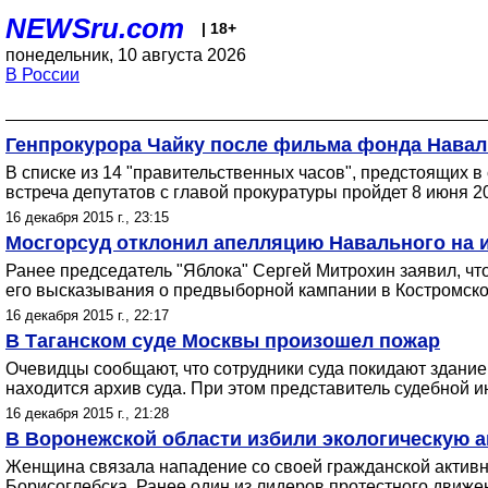
NEWSru.com
| 18+
понедельник, 10 августа 2026
В России
Генпрокурора Чайку после фильма фонда Наваль
В списке из 14 "правительственных часов", предстоящих в 
встреча депутатов с главой прокуратуры пройдет 8 июня 20
16 декабря 2015 г., 23:15
Мосгорсуд отклонил апелляцию Навального на и
Ранее председатель "Яблока" Сергей Митрохин заявил, чт
его высказывания о предвыборной кампании в Костромской
16 декабря 2015 г., 22:17
В Таганском суде Москвы произошел пожар
Очевидцы сообщают, что сотрудники суда покидают здание
находится архив суда. При этом представитель судебной и
16 декабря 2015 г., 21:28
В Воронежской области избили экологическую а
Женщина связала нападение со своей гражданской активно
Борисоглебска. Ранее один из лидеров протестного движе