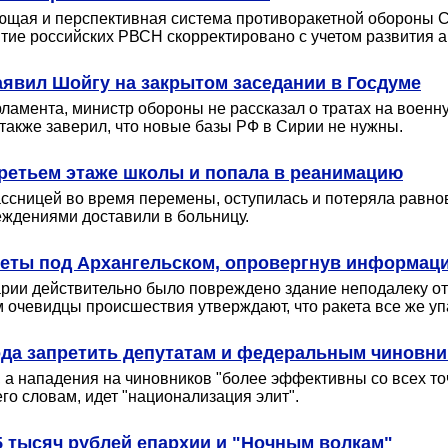
ующая и перспективная система противоракетной обороны 
витие российских РВСН скорректировано с учетом развития
аявил Шойгу на закрытом заседании в Госдуме
ламента, министр обороны не рассказал о тратах на военн
также заверил, что новые базы РФ в Сирии не нужны.
третьем этаже школы и попала в реанимацию
ссницей во время перемены, оступилась и потеряла равно
еждениями доставили в больницу.
кеты под Архангельском, опровергнув информаци
варии действительно было повреждено здание неподалеку от
м очевидцы происшествия утверждают, что ракета все же уп
да запретить депутатам и федеральным чиновни
а нападения на чиновников "более эффективны со всех точе
 его словам, идет "национализация элит".
5 тысяч рублей епархии и "Ночным волкам"