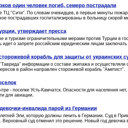
рков один человек погиб, семеро пострадали
е ТЦ "Сити". По словам очевидцев, в первые минуты пожа
Двое пострадавших госпитализированы в больницу скорой 
урции, утверждает пресса
тве и туризме ограничительными мерами против Турции в го
чь идет о запрете российским юридическим лицам заключат
сторожевой корабль для защиты от украинских с
 "Таврида" информации о составе экипажа и осуществляли
ресов в район направлен сторожевой корабль "Аметист".
оселок
е - поселке Усть-Камчатск. Опасности для населения нет
ти для авиации.
девочки-инвалида парой из Германии
тней Эли, которую должны лечить в Германии. Суд в Примор
. Верховный суд отменил это решение. Новый год девочка в