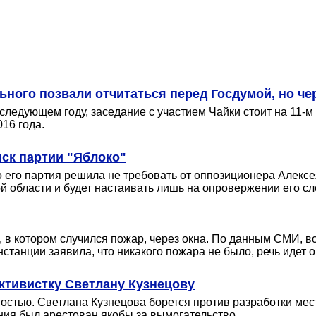
ного позвали отчитаться перед Госдумой, но че
следующем году, заседание с участием Чайки стоит на 11-м
16 года.
ск партии "Яблоко"
о его партия решила не требовать от оппозиционера Алекс
 области и будет настаивать лишь на опровержении его сл
, в котором случился пожар, через окна. По данным СМИ, 
нстанции заявила, что никакого пожара не было, речь идет 
ктивистку Светлану Кузнецову
стью. Светлана Кузнецова борется против разработки мес
ния был арестован якобы за вымогательство.