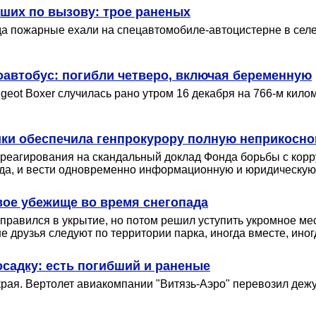
ших по вызову: трое раненых
гда пожарные ехали на спецавтомобиле-автоцистерне в с
оавтобус: погибли четверо, включая беременную
eot Boxer случилась рано утром 16 декабря на 766-м килом
ки обеспечила генпрокурору полную неприкосн
 реагирования на скандальный доклад Фонда борьбы с корр
ада, и вести одновременно информационную и юридическу
вое убежище во время снегопада
тправился в укрытие, но потом решил уступить укромное ме
ше друзья следуют по территории парка, иногда вместе, иног
осадку: есть погибший и раненые
края. Вертолет авиакомпании "Витязь-Аэро" перевозил деж