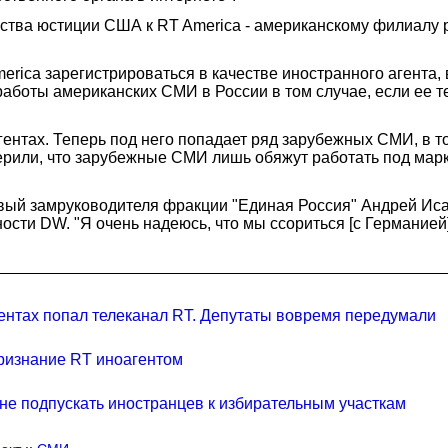
тва юстиции США к RT America - американскому филиалу р
erica зарегистрироваться в качестве иностранного агента,
аботы американских СМИ в России в том случае, если ее т
ентах. Теперь под него попадает ряд зарубежных СМИ, в то
ерили, что зарубежные СМИ лишь обяжут работать под марк
рвый замруководителя фракции "Единая Россия" Андрей Иса
ости DW. "Я очень надеюсь, что мы ссориться [с Германие
ентах попал телеканал RT. Депутаты вовремя передумали
ризнание RT иноагентом
не подпускать иностранцев к избирательным участкам