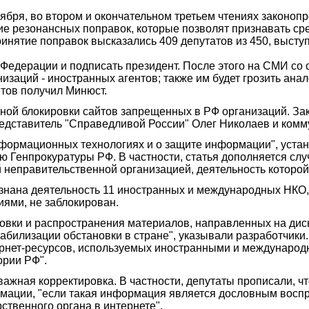
ября, во втором и окончательном третьем чтениях законоп
ие резонансных поправок, которые позволят признавать с
ринятие поправок высказались 409 депутатов из 450, выст
 Федерации и подписать президент. После этого на СМИ со 
заций - иностранных агентов; также им будет грозить ана
тов получил Минюст.
ной блокировки сайтов запрещенных в РФ организаций. Зак
едставитель "Справедливой России" Олег Николаев и комм
нформационных технологиях и о защите информации", уст
Генпрокуратуры РФ. В частности, статья дополняется слу
неправительственной организацией, деятельность которой
знана деятельность 11 иностранных и международных НКО,
иями, не заблокирован.
овки и распространения материалов, направленных на дис
билизации обстановки в стране", указывали разработчики
рнет-ресурсов, используемых иностранными и междунаро
ории РФ".
ажная корректировка. В частности, депутаты прописали, чт
рмации, "если такая информация является дословным восп
твенного органа в интернете".