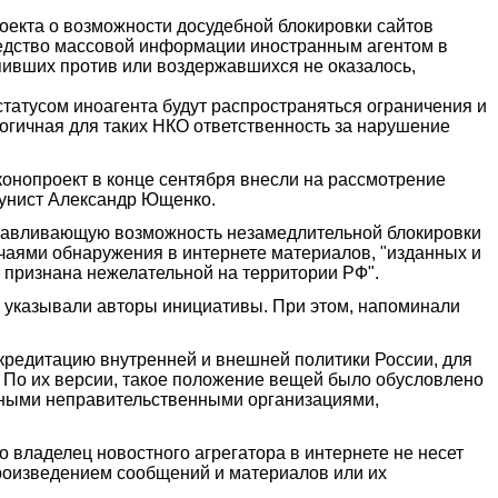
роекта о возможности досудебной блокировки сайтов
редство массовой информации иностранным агентом в
упивших против или воздержавшихся не оказалось,
статусом иноагента будут распространяться ограничения и
логичная для таких НКО ответственность за нарушение
онопроект в конце сентября внесли на рассмотрение
унист Александр Ющенко.
анавливающую возможность незамедлительной блокировки
чаями обнаружения в интернете материалов, "изданных и
 признана нежелательной на территории РФ".
 указывали авторы инициативы. При этом, напоминали
кредитацию внутренней и внешней политики России, для
. По их версии, такое положение вещей было обусловлено
дными неправительственными организациями,
о владелец новостного агрегатора в интернете не несет
роизведением сообщений и материалов или их