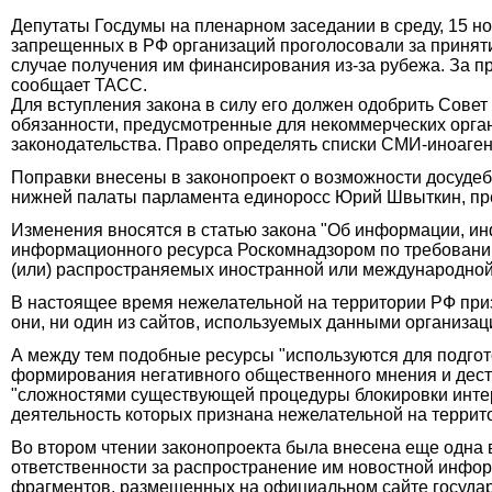
Депутаты Госдумы на пленарном заседании в среду, 15 но
запрещенных в РФ организаций проголосовали за принят
случае получения им финансирования из-за рубежа. За п
сообщает ТАСС.
Для вступления закона в силу его должен одобрить Совет
обязанности, предусмотренные для некоммерческих органи
законодательства. Право определять списки СМИ-иноаген
Поправки внесены в законопроект о возможности досудеб
нижней палаты парламента единоросс Юрий Швыткин, пр
Изменения вносятся в статью закона "Об информации, и
информационного ресурса Роскомнадзором по требованию 
(или) распространяемых иностранной или международной 
В настоящее время нежелательной на территории РФ при
они, ни один из сайтов, используемых данными организац
А между тем подобные ресурсы "используются для подгот
формирования негативного общественного мнения и деста
"сложностями существующей процедуры блокировки инте
деятельность которых признана нежелательной на террит
Во втором чтении законопроекта была внесена еще одна в
ответственности за распространение им новостной инфо
фрагментов, размещенных на официальном сайте государс