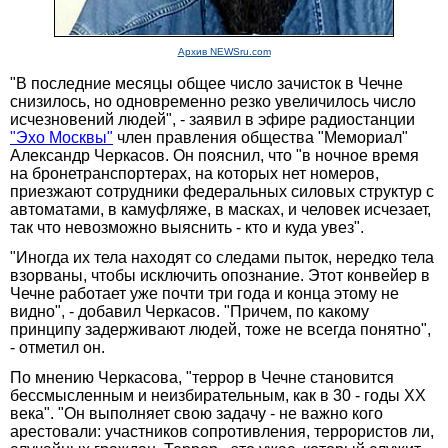
Архив NEWSru.com
"В последние месяцы общее число зачисток в Чечне
снизилось, но одновременно резко увеличилось число
исчезновений людей", - заявил в эфире радиостанции
"Эхо Москвы"
член правления общества "Мемориал"
Александр Черкасов. Он пояснил, что "в ночное время
на бронетранспортерах, на которых нет номеров,
приезжают сотрудники федеральных силовых структур с
автоматами, в камуфляже, в масках, и человек исчезает,
так что невозможно выяснить - кто и куда увез".
"Иногда их тела находят со следами пыток, нередко тела
взорваны, чтобы исключить опознание. Этот конвейер в
Чечне работает уже почти три года и конца этому не
видно", - добавил Черкасов. "Причем, по какому
принципу задерживают людей, тоже не всегда понятно",
- отметил он.
По мнению Черкасова, "террор в Чечне становится
бессмысленным и неизбирательным, как в 30 - годы XX
века". "Он выполняет свою задачу - не важно кого
арестовали: участников сопротивления, террористов ли,