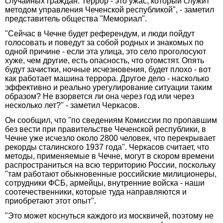
случайных граждан. Террор - это ужас, который служит
методом управления Чеченской республикой", - заметил
представитель общества "Мемориал".
"Сейчас в Чечне будет референдум, и люди пойдут
голосовать и поведут за собой родных и знакомых по
одной причине - если эта улица, это село проголосуют
хуже, чем другие, есть опасность, что отомстят. Опять
будут зачистки, ночные исчезновения, будет плохо - вот
как работает машина террора. Другое дело - насколько
эффективно и реально урегулирование ситуации таким
образом? Не взорвется ли она через год или через
несколько лет?" - заметил Черкасов.
Он сообщил, что "по сведениям Комиссии по пропавшим
без вести при правительстве Чеченской республики, в
Чечне уже исчезло около 2800 человек, что перекрывает
рекорды сталинского 1937 года". Черкасов считает, что
методы, применяемые в Чечне, могут в скором времени
распространиться на всю территорию России, поскольку
"там работают обыкновенные российские милиционеры,
сотрудники ФСБ, армейцы, внутренние войска - наши
соотечественники, которые туда направляются и
приобретают этот опыт".
"Это может коснуться каждого из москвичей, поэтому не