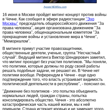
Архив NEWSru.com
16 июня в Москве пройдет митинг-концерт против войны
в Чечне. Как сообщил в эфире радиостанции
"Эхо
Москвы"
председатель общероссийского движения "За
права человека", акция организована движением "За
права человека", общенациональным комитетом "За
прекращение войны и установление мира в Чечне",
"Мемориалом".
В митинге примут участие правозащитники,
общественные деятели, ученые, группа "Несчастный
случай". Ведущий митинга Виктор Шендерович заметил,
что митинг проходит без участия политиков. "Мы поняли,
что политики, которые должны по роду своей работы
решать подобные задачи, не решают их. В Чечне нет
политики вообще. Референдум в Чечне - еще одно
подтверждение того, что власть устраивает видимость
политической деятельности в республике", - пояснил он.
"Движение без политиков - это попытка объединить
нормальных людей, граждан страны, попытка
консолидировать общество. Чечня - это абсолютно
катастрофическая часть нашей жизни, мы к ней
привыкли. Страна истекает кровью и не замечает этого.