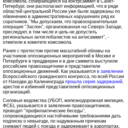
комсомола, собирающиеся на контрсаммит в Санкт-
Петербург, они располагают информацией, что в ряде
областей центральной России уже были задержаны по
обвинению в административных нарушениях ряд их
соратников. "Мы допускаем, что правоохранительная
операция "Заслон", организованная на Северо-Западе,
преследует, в том числе и цель не допустить
региональных антиглобалистов на антисаммит", -
отметили в комитете комсомола.
Ранее с протестом против масштабной облавы на
участников оппозиционных мероприятий в Москве и
Петербурге в преддверии и в дни саммита выступили
российские правозащитники и представители
оппозиционных движений. Как указывается
в заявлении
Всероссийского гражданского конгресса, по всей России
от Находки до Калининграда
прошла серия задержаний
,
арестов и избиений представителей оппозиционных
организаций.
Силовые ведомства (УБОП, железнодорожная милиция,
ФСБ), указывается в заявлении правозащитников,
проводят "профилактические беседы",
сопровождающиеся настойчивыми требованиями дать
подписку о невыезде, по надуманным причинам
снимают людей с поезда и задерживают в аэропортах.