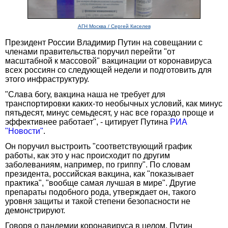
АГН Москва / Сергей Киселев
Президент России Владимир Путин на совещании с
членами правительства поручил перейти "от
масштабной к массовой" вакцинации от коронавируса
всех россиян со следующей недели и подготовить для
этого инфраструктуру.
"Слава богу, вакцина наша не требует для
транспортировки каких-то необычных условий, как минус
пятьдесят, минус семьдесят, у нас все гораздо проще и
эффективнее работает", - цитирует Путина
РИА
"Новости"
.
Он поручил выстроить "соответствующий график
работы, как это у нас происходит по другим
заболеваниям, например, по гриппу". По словам
президента, российская вакцина, как "показывает
практика", "вообще самая лучшая в мире". Другие
препараты подобного рода, утверждает он, такого
уровня защиты и такой степени безопасности не
демонстрируют.
Говоря о пандемии коронавируса в целом, Путин