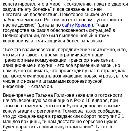
констатировал, что в мире "к сожалению, пока не удается
задушить эту болезнь" и все связанные с ней
негативные последствия. Некоторое снижение по
заболеваемости в России, по его словам, "успокаивать
нас не должно" (цитаты по
сайту Кремля
). Глава
государства выразил обеспокоенность ситуацией в
Великобритании, где был выявлен новый штамм
коронавируса, считающийся более заразным.
"Всё это взаимосвязано, передвижение неизбежно, и то,
что мы на какое-то время ограничиваем наши
транспортные коммуникации, транспортные связи,
авиационные и другие, - это всё временные меры, но
нам нужно понимать, что происходит у нас в стране, как
мы можем купировать возникающие новые угрозы, в том
числе и с новыми штаммами коронавирусной
инфекции", - сказал он.
Вице-премьер Татьяна Голикова заявила о готовности
начать всеобщую вакцинацию в РФ с 18 января, при
этом она отметила, что потребуются дополнительные
консультации с регионами. Голикова также сообщила,
что до конца января в гражданский оборот поступит 2,1
млн доз вакцины, "и нам достаточно серьезно нужно
будет нарастить прививочную кампанию". Также в