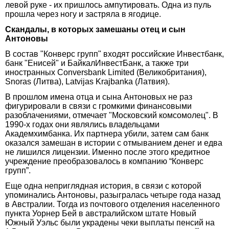
левой руке - их пришлось ампутировать. Одна из пуль
прошла через ногу и застряла в ягодице.
Скандалы, в которых замешаны отец и сын
Антоновы
В состав "Конверс групп" входят российские Инвестбанк,
банк "Енисей" и БайкалИнвестБанк, а также три
иностранных Conversbank Limited (Великобритания),
Snoras (Литва), Latvijas Krajbanka (Латвия).
В прошлом имена отца и сына Антоновых не раз
фигурировали в связи с громкими финансовыми
разоблачениями, отмечает "Московский комсомолец". В
1990-х годах они являлись владельцами
Академхимбанка. Их партнера убили, затем сам банк
оказался замешан в истории с отмыванием денег и едва
не лишился лицензии. Именно после этого кредитное
учреждение преобразовалось в компанию “Конверс
групп”.
Еще одна неприглядная история, в связи с которой
упоминались Антоновы, разыгралась четыре года назад
в Австралии. Тогда из почтового отделения населенного
пункта Уорнер Бей в австралийском штате Новый
Южный Уэльс были украдены чеки выплаты пенсий на