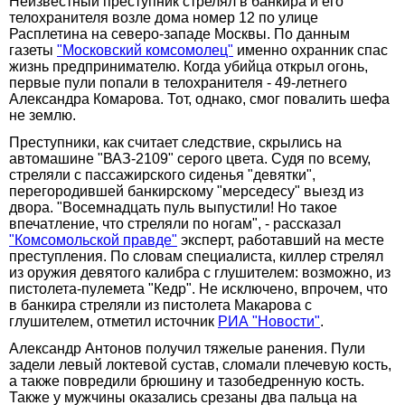
Неизвестный преступник стрелял в банкира и его
телохранителя возле дома номер 12 по улице
Расплетина на северо-западе Москвы. По данным
газеты
"Московский комсомолец"
именно охранник спас
жизнь предпринимателю. Когда убийца открыл огонь,
первые пули попали в телохранителя - 49-летнего
Александра Комарова. Тот, однако, смог повалить шефа
не землю.
Преступники, как считает следствие, скрылись на
автомашине "ВАЗ-2109" серого цвета. Судя по всему,
стреляли с пассажирского сиденья "девятки",
перегородившей банкирскому "мерседесу" выезд из
двора. "Восемнадцать пуль выпустили! Но такое
впечатление, что стреляли по ногам", - рассказал
"Комсомольской правде"
эксперт, работавший на месте
преступления. По словам специалиста, киллер стрелял
из оружия девятого калибра с глушителем: возможно, из
пистолета-пулемета "Кедр". Не исключено, впрочем, что
в банкира стреляли из пистолета Макарова с
глушителем, отметил источник
РИА "Новости"
.
Александр Антонов получил тяжелые ранения. Пули
задели левый локтевой сустав, сломали плечевую кость,
а также повредили брюшину и тазобедренную кость.
Также у мужчины оказались срезаны два пальца на