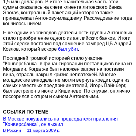
1,5 млн долларов. В итоге значительная часть этой
суммы оказалась на счете клиента литовского банка
Snoras, контрольный пакет акций которого также
принадлежал Антонову-младшему. Расследование тогда
кончилось ничем.
Еще одним из эпизодов деятельности группы Антоновых
стало приобретение одного из английских банков. Итоги
этой сделки поставил под сомнение зампред ЦБ Андрей
Козлов, который вскоре
был убит
.
Последней громкой историей стало участие
"Конверсбанка" в финансировании поставщиков вина из
Молдавии. Когда же был наложен запрет на поставки
вина, отрасль накрыл кризис неплатежей. Многие
молдавские виноделы не могли вернуть кредит, один из
самых известных предпринимателей, Игорь Вайнберг,
был застрелен в июле в Кишиневе. По слухам, он лично
поссорился с отцом и сыном Антоновыми.
ССЫЛКИ ПО ТЕМЕ
В Москве покушались на председателя правления
"Конверсбанка", он выжил
В России
|
11 марта 2009 г.,