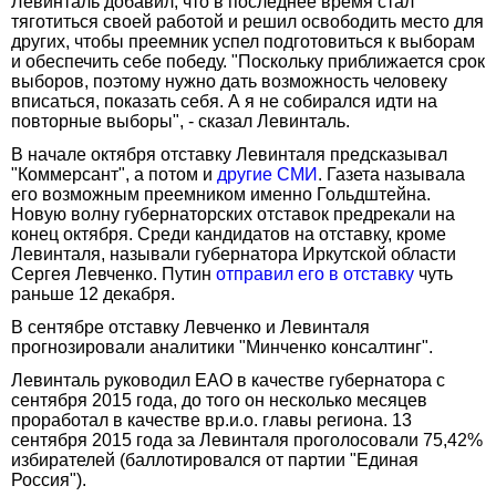
Левинталь добавил, что в последнее время стал
тяготиться своей работой и решил освободить место для
других, чтобы преемник успел подготовиться к выборам
и обеспечить себе победу. "Поскольку приближается срок
выборов, поэтому нужно дать возможность человеку
вписаться, показать себя. А я не собирался идти на
повторные выборы", - сказал Левинталь.
В начале октября отставку Левинталя предсказывал
"Коммерсант", а потом и
другие СМИ
. Газета называла
его возможным преемником именно Гольдштейна.
Новую волну губернаторских отставок предрекали на
конец октября. Среди кандидатов на отставку, кроме
Левинталя, называли губернатора Иркутской области
Сергея Левченко. Путин
отправил его в отставку
чуть
раньше 12 декабря.
В сентябре отставку Левченко и Левинталя
прогнозировали аналитики "Минченко консалтинг".
Левинталь руководил ЕАО в качестве губернатора с
сентября 2015 года, до того он несколько месяцев
проработал в качестве вр.и.о. главы региона. 13
сентября 2015 года за Левинталя проголосовали 75,42%
избирателей (баллотировался от партии "Единая
Россия").