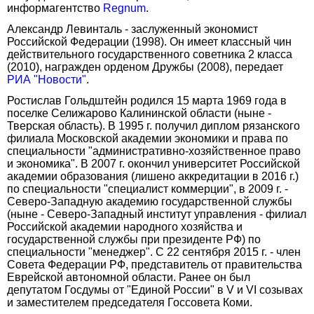
информагентство
Regnum
.
Александр Левинталь - заслуженный экономист
Российской Федерации (1998). Он имеет классный чин
действительного государственного советника 2 класса
(2010), награжден орденом Дружбы (2008), передает
РИА "Новости"
.
Ростислав Гольдштейн родился 15 марта 1969 года в
поселке Селижарово Калининской области (ныне -
Тверская область). В 1995 г. получил диплом рязанского
филиала Московской академии экономики и права по
специальности "административно-хозяйственное право
и экономика". В 2007 г. окончил университет Российской
академии образования (лишено аккредитации в 2016 г.)
по специальности "специалист коммерции", в 2009 г. -
Северо-Западную академию государственной службы
(ныне - Северо-Западный институт управления - филиал
Российской академии народного хозяйства и
государственной службы при президенте РФ) по
специальности "менеджер". С 22 сентября 2015 г. - член
Совета Федерации РФ, представитель от правительства
Еврейской автономной области. Ранее он был
депутатом Госдумы от "Единой России" в V и VI созывах
и заместителем председателя Госсовета Коми.