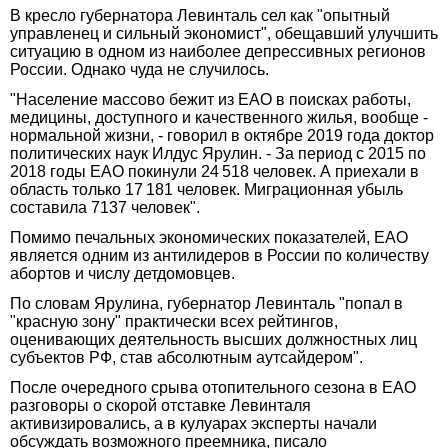
В кресло губернатора Левинталь сел как "опытный
управленец и сильный экономист", обещавший улучшить
ситуацию в одном из наиболее депрессивных регионов
России. Однако чуда не случилось.
"Население массово бежит из ЕАО в поисках работы,
медицины, доступного и качественного жилья, вообще -
нормальной жизни, - говорил в октябре 2019 года доктор
политических наук Илдус Ярулин. - За период с 2015 по
2018 годы ЕАО покинули 24 518 человек. А приехали в
область только 17 181 человек. Миграционная убыль
составила 7137 человек".
Помимо печальных экономических показателей, ЕАО
является одним из антилидеров в России по количеству
абортов и числу детдомовцев.
По словам Ярулина, губернатор Левинталь "попал в
"красную зону" практически всех рейтингов,
оценивающих деятельность высших должностных лиц
субъектов РФ, став абсолютным аутсайдером".
После очередного срыва отопительного сезона в ЕАО
разговоры о скорой отставке Левинталя
активизировались, а в кулуарах эксперты начали
обсуждать возможного преемника, писало