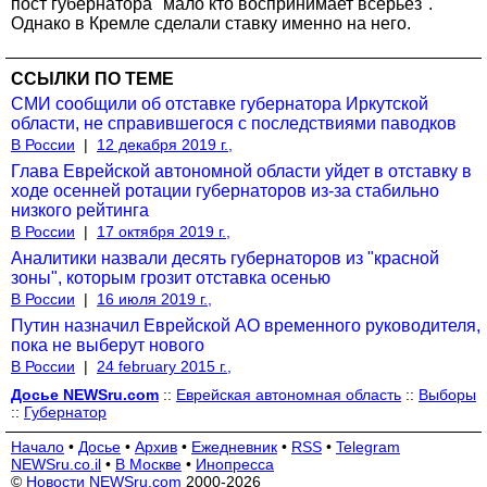
пост губернатора "мало кто воспринимает всерьез".
Однако в Кремле сделали ставку именно на него.
ССЫЛКИ ПО ТЕМЕ
СМИ сообщили об отставке губернатора Иркутской
области, не справившегося с последствиями паводков
В России
|
12 декабря 2019 г.,
Глава Еврейской автономной области уйдет в отставку в
ходе осенней ротации губернаторов из-за стабильно
низкого рейтинга
В России
|
17 октября 2019 г.,
Аналитики назвали десять губернаторов из "красной
зоны", которым грозит отставка осенью
В России
|
16 июля 2019 г.,
Путин назначил Еврейской АО временного руководителя,
пока не выберут нового
В России
|
24 february 2015 г.,
Досье NEWSru.com
::
Еврейская автономная область
::
Выборы
::
Губернатор
Начало
•
Досье
•
Архив
•
Ежедневник
•
RSS
•
Telegram
NEWSru.co.il
•
В Москве
•
Инопресса
©
Новости NEWSru.com
2000-2026