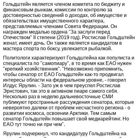
Гольдштейн является членом комитета по бюджету и
финансовым рынкам, комиссии по контролю за
достоверностью сведений о доходах, об имуществе и
обязательствах имущественного характера,
представляемых членами Совета Федерации. Он
награжден медалью ордена "За заслуги перед
Отечеством" II степени (2019 год). Ростислав Гольдштейн
женат, имеет дочь. Он также является кандидатом в
мастера спорта по боксу, увлекается рыбалкой.
Политологи характеризуют Гольдштейна как популиста и
специалиста по "самопиару", в то время как ЕАО нужен
"крепкий хозяйственник". "Невозможно припомнить,
чтобы сенатор от ЕАО Гольдштейн как-то продвигал
интересы области на федеральном уровне, - говорил
Илдус Ярулин. - Зато уж в чем преуспел Ростислав
Эрнстович, так это в активном пиаре самого себя.
Несколько раз в неделю дальневосточные СМИ
публикуют пространные рассуждения сенатора, которые
невероятно далеки от проблем несчастного региона - о
развитии космоса, освоении Арктики. Тем самым
сенатор Гольдштейн повышает свой медиарейтинг. Но
ЕАО тут точно ни при чем".
Ярулин подчеркнул, что кандидатуру Гольдштейна на