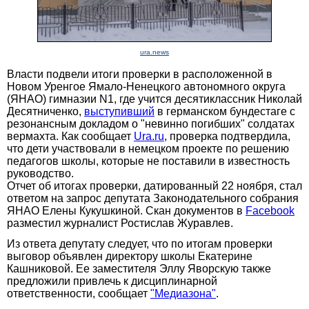
ura.news
Власти подвели итоги проверки в расположенной в
Новом Уренгое Ямало-Ненецкого автономного округа
(ЯНАО) гимназии N1, где учится десятиклассник Николай
Десятниченко,
выступивший
в германском бундестаге с
резонансным докладом о "невинно погибших" солдатах
вермахта. Как сообщает
Ura.ru
, проверка подтвердила,
что дети участвовали в немецком проекте по решению
педагогов школы, которые не поставили в известность
руководство.
Отчет об итогах проверки, датированный 22 ноября, стал
ответом на запрос депутата Законодательного собрания
ЯНАО Елены Кукушкиной. Скан документов в
Facebook
разместил журналист Ростислав Журавлев.
Из ответа депутату следует, что по итогам проверки
выговор объявлен директору школы Екатерине
Кашниковой. Ее заместителя Эллу Яворскую также
предложили привлечь к дисциплинарной
ответственности, сообщает
"Медиазона"
.