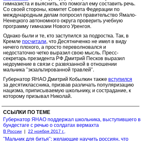
гимназиста и выяснить, кто помогал ему составить речь.
Со своей стороны, комитет Совета Федерации по
международным делам попросил правительство Ямало-
Ненецкого автономного округа проверить учебную
программу гимназии Нового Уренгоя.
Однако были и те, кто заступился за подростка. Так, в
Кремле
посчитали
, что Десятниченко не имел в виду
ничего плохого, а просто переволновался и
недостаточно четко выразил свою мысль. Пресс-
секретарь президента РФ Дмитрий Песков выразил
недоумение в связи с развязанной в отношении
мальчика "экзальтированной травлей".
Губернатор ЯНАО Дмитрий Кобылкин также
вступился
за десятиклассника, призвав различать популяризацию
нацизма, приписываемую школьнику, и сострадание, к
которому призывал Николай.
ССЫЛКИ ПО ТЕМЕ
Губернатор ЯНАО поддержал школьника, выступившего в
бундестаге с речью о солдатах вермахта
В России
|
22 ноября 2017 г.,
"Мальчик для битья": желающие научить россиян, что