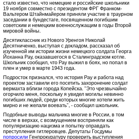
стало известно, что немецкие и российские школьники
19 ноября совместно с президентом ФРГ Франком-
Вальтером Штайнмайером приняли участие в траурном
заседании в бундестаге, посвященном погибшим
советским и немецким военнослужащим в годы Второй
мировой войны.
Десятиклассник из Нового Уренгоя Николай
Десятниченко, выступая с докладом, рассказал об
изученной им истории жизни немецкого солдата Георга
Йоханна Рау, оказавшегося в Сталинградском котле.
Школьник сообщил, что Рау выжил в боях, но попал в
плен и умер в марте 1943 года.
Подросток признался, что история Рау и работа над
проектом заставили его посетить захоронение солдат
вермахта вблизи города Копейска. "Это чрезвычайно
огорчило меня, поскольку я увидел могилы невинно
погибших людей, среди которых многие хотели жить
мирно и не желали воевать", - сообщил школьник.
Подобные выводы мальчика многие в России, в том
числе в верхах, с возмущением восприняли как
популяризацию нацизма и попытку оправдать
преступления гитлеровцев. Депутаты Госдумы
попросили
Генпрокуратуру проверить выступления