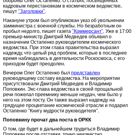
обороны Олег Остапенко. О статьях, посвященных
кадровым перестановкам в космическом ведомстве,
пишут
"Заголовки"
.
Накануне утром был опубликован указ об увольнении
замминистра с военной службы. Но безработным он
пробыл недолго, пишет газета
"Коммерсант"
. Уже в 17:00
премьер-министр Дмитрий Медведев объявил о
назначении Остапенко руководителем космического
ведомства. При этом глава правительства выразил
надежду, что целый ряд проблем, которые в последнее
время наблюдались в деятельности Роскосмоса, с его
приходом будет преодолен.
Вечером Олег Остапенко был
представлен
руководящему составу ведомства. На мероприятии
присутствовали Дмитрий Медведев и Владимир
Поповкин. Экс-глава ведомства в своей прощальной
речи пожелал преемнику меньше неудач, чем было у
него на этом посту. Он также выразил надежду на
грядущее процветание космической отрасли и подарил
Остапенко "Книгу мудрости руководителя".
Поповкину прочат два поста в ОРКК
О том, где будет в дальнейшем трудиться Владимир
Поповкин после отставки, точно неизвестно.