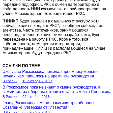
передано под офис ОРКК в обмен на территорию и
собственность НИИ космического приборостроения на
улице Авиамоторная, которая отойдет РКС.
"НИИКП будет выделен в отдельную структуру, хотя
сейчас входит в холдинг РКС", - сообщил собеседник
агентства. Часть сотрудников, занимающихся
непосредственно техническими разработками, будет
переведена на работу в РКС. Кроме того, вся
собственность, помещения и территории,
принадлежащие НИИКП и располагающиеся на улице
Авиамоторная, будут переданы РКС.
ССЫЛКИ ПО ТЕМЕ
Экс-глава Роскосмоса пожелал преемнику меньше
неудач, чем пришлось на время его руководства
В России
|
10 октября 2013 г.,
В Роскосмосе пока не знают о смене руководства, а
замминистра обороны готовится занять место Поповкина
В России
|
09 октября 2013 г.,
Главу Роскосмоса сменит замминистра обороны
Остапенко, утверждают "Известия"
В России
|
05 октября 2013 г.,