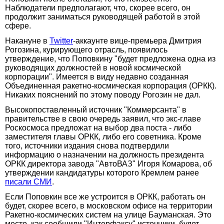
Наблюдатели предполагают, что, скорее всего, он
продолжит заниматься руководящей работой в этой
сфере.
Накануне в
Twitter
-аккаунте вице-премьера Дмитрия
Рогозина, курирующего отрасль, появилось
утверждение, что Поповкину "будет предложена одна из
руководящих должностей в новой космической
корпорации". Имеется в виду недавно созданная
Объединенная ракетно-космическая корпорация (ОРКК).
Никаких пояснений по этому поводу Рогозин не дал.
Высокопоставленный источник "Коммерсанта" в
правительстве в свою очередь заявил, что экс-главе
Роскосмоса предложат на выбор два поста - либо
заместителя главы ОРКК, либо его советника. Кроме
того, источники издания снова подтвердили
информацию о назначении на должность президента
ОРКК директора завода "АвтоВАЗ" Игоря Комарова, об
утверждении кандидатуры которого Кремлем ранее
писали СМИ
.
Если Поповкин все же устроится в ОРКК, работать он
будет, скорее всего, в московском офисе на территории
Ракетно-космических систем на улице Бауманская. Это
место, как сообщили "Интерфаксу" источники, будет