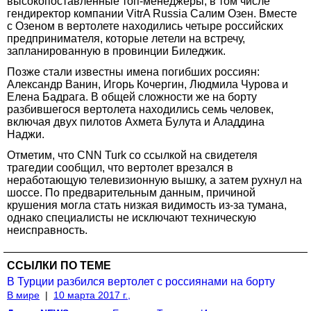
высокопоставленные топ-менеджеры, в том числе
гендиректор компании VitrA Russia Салим Озен. Вместе
с Озеном в вертолете находились четыре российских
предпринимателя, которые летели на встречу,
запланированную в провинции Биледжик.
Позже стали известны имена погибших россиян:
Александр Ванин, Игорь Кочергин, Людмила Чурова и
Елена Бадрага. В общей сложности же на борту
разбившегося вертолета находились семь человек,
включая двух пилотов Ахмета Булута и Аладдина
Наджи.
Отметим, что CNN Turk со ссылкой на свидетеля
трагедии сообщил, что вертолет врезался в
неработающую телевизионную вышку, а затем рухнул на
шоссе. По предварительным данным, причиной
крушения могла стать низкая видимость из-за тумана,
однако специалисты не исключают техническую
неисправность.
ССЫЛКИ ПО ТЕМЕ
В Турции разбился вертолет с россиянами на борту
В мире
|
10 марта 2017 г.,