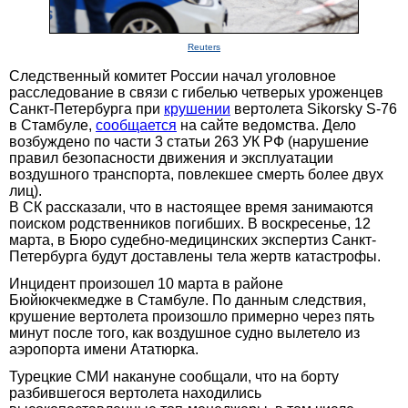
Reuters
Следственный комитет России начал уголовное
расследование в связи с гибелью четверых уроженцев
Санкт-Петербурга при
крушении
вертолета Sikorsky S-76
в Стамбуле,
сообщается
на сайте ведомства. Дело
возбуждено по части 3 статьи 263 УК РФ (нарушение
правил безопасности движения и эксплуатации
воздушного транспорта, повлекшее смерть более двух
лиц).
В СК рассказали, что в настоящее время занимаются
поиском родственников погибших. В воскресенье, 12
марта, в Бюро судебно-медицинских экспертиз Санкт-
Петербурга будут доставлены тела жертв катастрофы.
Инцидент произошел 10 марта в районе
Бюйюкчекмедже в Стамбуле. По данным следствия,
крушение вертолета произошло примерно через пять
минут после того, как воздушное судно вылетело из
аэропорта имени Ататюрка.
Турецкие СМИ накануне сообщали, что на борту
разбившегося вертолета находились