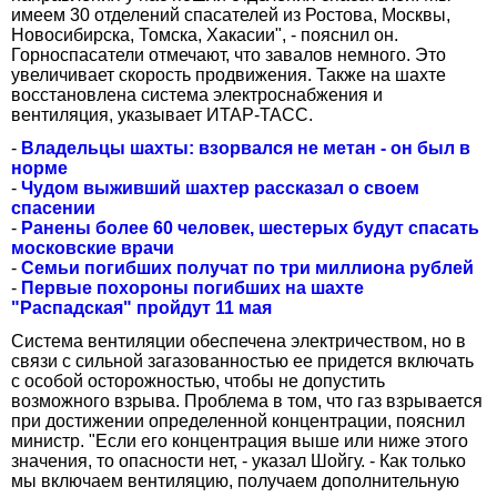
имеем 30 отделений спасателей из Ростова, Москвы,
Новосибирска, Томска, Хакасии", - пояснил он.
Горноспасатели отмечают, что завалов немного. Это
увеличивает скорость продвижения. Также на шахте
восстановлена система электроснабжения и
вентиляция, указывает ИТАР-ТАСС.
-
Владельцы шахты: взорвался не метан - он был в
норме
-
Чудом выживший шахтер рассказал о своем
спасении
-
Ранены более 60 человек, шестерых будут спасать
московские врачи
-
Семьи погибших получат по три миллиона рублей
-
Первые похороны погибших на шахте
"Распадская" пройдут 11 мая
Система вентиляции обеспечена электричеством, но в
связи с сильной загазованностью ее придется включать
с особой осторожностью, чтобы не допустить
возможного взрыва. Проблема в том, что газ взрывается
при достижении определенной концентрации, пояснил
министр. "Если его концентрация выше или ниже этого
значения, то опасности нет, - указал Шойгу. - Как только
мы включаем вентиляцию, получаем дополнительную