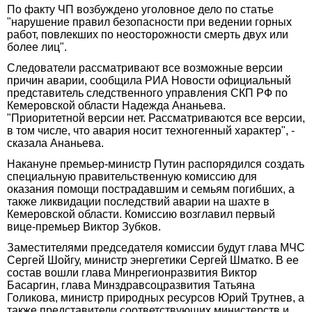
По факту ЧП возбуждено уголовное дело по статье
"нарушение правил безопасности при ведении горных
работ, повлекших по неосторожности смерть двух или
более лиц".
Следователи рассматривают все возможные версии
причин аварии, сообщила РИА Новости официальный
представитель следственного управления СКП РФ по
Кемеровской области Надежда Ананьева.
"Приоритетной версии нет. Рассматриваются все версии,
в том числе, что авария носит техногенный характер", -
сказала Ананьева.
Накануне премьер-министр Путин распорядился создать
специальную правительственную комиссию для
оказания помощи пострадавшим и семьям погибших, а
также ликвидации последствий аварии на шахте в
Кемеровской области. Комиссию возглавил первый
вице-премьер Виктор Зубков.
Заместителями председателя комиссии будут глава МЧС
Сергей Шойгу, министр энергетики Сергей Шматко. В ее
состав вошли глава Минрегионразвития Виктор
Басаргин, глава Минздравсоцразвития Татьяна
Голикова, министр природных ресурсов Юрий Трутнев, а
также представители соответствующих министерств и