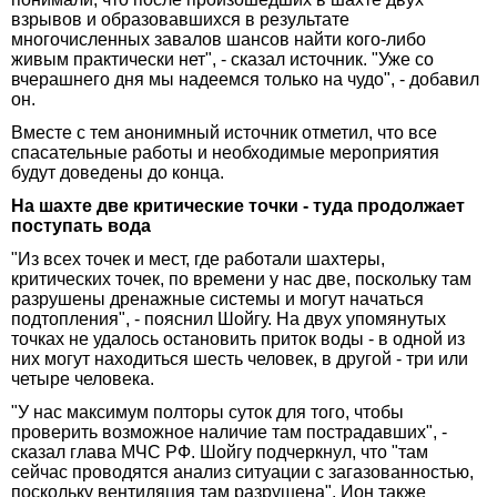
взрывов и образовавшихся в результате
многочисленных завалов шансов найти кого-либо
живым практически нет", - сказал источник. "Уже со
вчерашнего дня мы надеемся только на чудо", - добавил
он.
Вместе с тем анонимный источник отметил, что все
спасательные работы и необходимые мероприятия
будут доведены до конца.
На шахте две критические точки - туда продолжает
поступать вода
"Из всех точек и мест, где работали шахтеры,
критических точек, по времени у нас две, поскольку там
разрушены дренажные системы и могут начаться
подтопления", - пояснил Шойгу. На двух упомянутых
точках не удалось остановить приток воды - в одной из
них могут находиться шесть человек, в другой - три или
четыре человека.
"У нас максимум полторы суток для того, чтобы
проверить возможное наличие там пострадавших", -
сказал глава МЧС РФ. Шойгу подчеркнул, что "там
сейчас проводятся анализ ситуации с загазованностью,
поскольку вентиляция там разрушена". Ион также