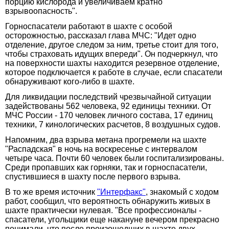
порцию кислорода и увеличиваем кратно
взрывоопасность".
Горноспасатели работают в шахте с особой
осторожностью, рассказал глава МЧС: "Идет одно
отделение, другое следом за ним, третье стоит для того,
чтобы страховать идущих впереди". Он подчеркнул, что
на поверхности шахты находится резервное отделение,
которое подключается к работе в случае, если спасатели
обнаруживают кого-либо в шахте.
Для ликвидации последствий чрезвычайной ситуации
задействованы 562 человека, 92 единицы техники. От
МЧС России - 170 человек личного состава, 17 единиц
техники, 7 кинологических расчетов, 8 воздушных судов.
Напомним, два взрыва метана прогремели на шахте
"Распадская" в ночь на воскресенье с интервалом
четыре часа. Почти 60 человек были госпитализированы.
Среди пропавших как горняки, так и горноспасатели,
спустившиеся в шахту после первого взрыва.
В то же время источник
"Интерфакс"
, знакомый с ходом
работ, сообщил, что вероятность обнаружить живых в
шахте практически нулевая. "Все профессионалы -
спасатели, угольщики еще накануне вечером прекрасно
понимали, что после произошедших в шахте двух