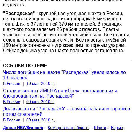
ведомств.
"Распадская"
- крупнейшая угольная шахта в России,
ее годовая мощность достигает порядка 8 миллионов
тонн. Шахте 37 лет, в ней 370 км тоннелей. В границах
шахтного поля залегает 26 рабочих пластов. Пласты
угля опасны по взрывчатости угольной пыли. Все пласты
склонны к самовозгоранию угля. Все пласты с глубиной
150 метров отнесены к угрожающим по горным ударам.
Сейчас добыча угля на шахте полностью остановлена.
ССЫЛКИ ПО ТЕМЕ
Число погибших на шахте "Распадская" увеличилось до
13 человек
В России
|
10 мая 2010 г.,
Стали известны ИМЕНА погибших, пострадавших и
блокированных на "Распадской"
В России
|
09 мая 2010 г.,
Два взрыва на "Распадской" - сначала завалило горняков,
потом спасателей
В России
|
09 мая 2010 г.,
Досье NEWSru.com
::
Кемеровская область
::
Шахта
::
Взрыв