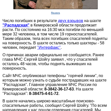
Reuters
Число погибших в результате
двух взрывов
на шахте
"Распадская"
в Кемеровской области продолжает
расти. По состоянию на 16:30 мск погибли по меньшей
мере 32 человека, в том числе 19 горноспасателей.
Таким образом, тела всех погибших спасателей подняты
на поверхность. В шахте остались только шахтеры - 58
человек, передает
"Интерфакс"
.
О причинах аварии официально не сообщается. Ранее
глава МЧС Сергей Шойгу заявил , что у спасателей
осталось 48 часов, чтобы поднять выживших на
поверхность.
Сайт МЧС опубликовал телефоны "горячей линии", по
которым можно узнать о судьбе пострадавших на шахте
"Распадская". Главное управление МЧС России по
Кемеровской области:
8-3842-36-17-63
. На шахте
"Распадская":
8-38475-4-61-72
.
В шахте начались широко масштабные поисково-
спасательные работы, сообщил Сергей Шойгу. "По всем
направления у нас пошли отделения спасателей. Мы