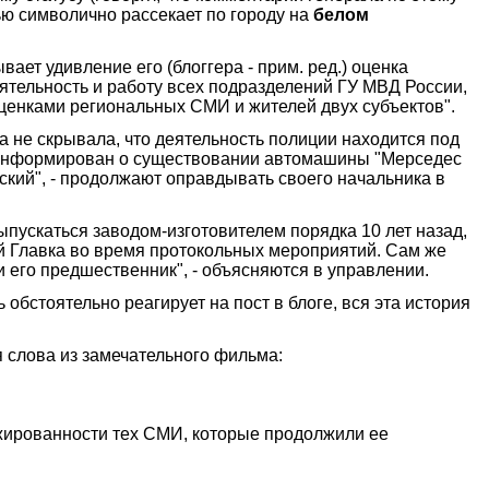
ью символично рассекает по городу на
белом
ет удивление его (блоггера - прим. ред.) оценка
еятельность и работу всех подразделений ГУ МВД России,
ценками региональных СМИ и жителей двух субъектов".
а не скрывала, что деятельность полиции находится под
рга информирован о существовании автомашины "Мерседес
ский", - продолжают оправдывать своего начальника в
пускаться заводом-изготовителем порядка 10 лет назад,
ей Главка во время протокольных мероприятий. Сам же
 его предшественник", - объясняются в управлении.
 обстоятельно реагирует на пост в блоге, вся эта история
 слова из замечательного фильма:
жированности тех СМИ, которые продолжили ее