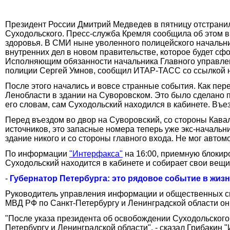
Президент России Дмитрий Медведев в пятницу отстранил
Суходольского. Пресс-служба Кремля сообщила об этом в
здоровья. В СМИ ныне уволенного полицейского начальник
внутренних дел в новом правительстве, которое будет с
Исполняющим обязанности начальника Главного управлени
полиции Сергей Умнов, сообщил ИТАР-ТАСС со ссылкой 
После этого начались и вовсе странные события. Как пер
Ленобласти в здании на Суворовском. Это было сделано 
его словам, сам Суходольский находился в кабинете. Въ
Перед въездом во двор на Суворовский, со стороны Кав
источников, это запасные номера теперь уже экс-начальн
здание никого и со стороны главного входа. Не мог автом
По информации
"Интерфакса"
на 16:00, приемную блокир
Суходольский находится в кабинете и собирает свои вещи.
-
Губернатор Петербурга: это рядовое событие в жиз
Руководитель управления информации и общественных св
МВД РФ по Санкт-Петербургу и Ленинградской области он
"После указа президента об освобождении Суходольского 
Петербургу и Ленинградской области", - сказал Грибакин 