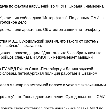
 дела по фактам нарушений во ФГУП "Охрана", намерена
у", - заявил собеседник "Интерфакса". По данным СМИ, в
головное дело.
держан или арестован. Об этом он заявил по телефону
дства МВД. Суходольский заявил, что такого от системы
я сейчас", - сказал он.
 удивлен происходящим. "Для того, чтобы собрать личные
ть бойцов спецназа и ОМОН", - недоумевает бывший
ка ГУ МВД РФ по Санкт-Петербургу и Ленинградской
о словам, петербургская полиция работает в штатном
делал маневр по встречной полосе и уехал с включенными
факсу", что "последние заявления Суходольского в СМИ
ловать свою отставку с поста начальника главка МВД по