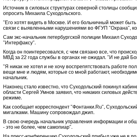
Источник в силовых структурах северной столицы сообщи
опросить Михаила Суходольского.
"Его хотят видеть в Москве. И его больничный может быть
связи с выявленными нарушениями во ФГУП "Охрана", кот
Сам экс-начальник петербургской полиции Михаил Суходо
"Интерфаксу".
Когда он поинтересовался, с чем связано все, что происхо
МВД за 22 года службы в органах не ожидал. "И не дай Бог,
"Я никак не хотел и не хочу воспрепятствовать работе по
вещи мне и людям, которые со мной работают, необходимо
начальник.
Наконец стало известно, что Суходольский покинул кабин
области Сергей Умнов заявил, что никаких силовых дейст
режиме.
Как сообщает корреспондент "Фонтанки.Ru", Суходольский
мигалками. Машину сопровождал джип.
В свою очередь начальник управления информации и общ
- это не более, чем самопиар".
На пресс-конференцию Суходольский прибыл уже не в поли