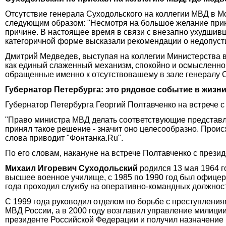
Отсутствие генерала Суходольского на коллегии МВД в М
следующим образом: "Несмотря на большое желание приня
причине. В настоящее время в связи с внезапно ухудшив
категоричной форме высказали рекомендации о недопусти
Дмитрий Медведев, выступая на коллегии Министерства в
как единый слаженный механизм, спокойно и осмысленно.
обращенные именно к отсутствовашему в зале генералу 
Губернатор Петербурга: это рядовое событие в жизн
Губернатор Петербурга Георгий Полтавченко на встрече
"Право министра МВД делать соответствующие представле
принял такое решение - значит оно целесообразно. Проис
слова приводит "Фонтанка.Ru".
По его словам, накануне на встрече Полтавченко с президе
Михаил Игоревич Суходольский
родился 13 мая 1964 г
высшее военное училище, с 1985 по 1990 год был офицер
года проходил службу на оперативно-командных должнос
С 1999 года руководил отделом по борьбе с преступлени
МВД России, а в 2000 году возглавил управление милици
президенте Российской Федерации и получил назначение