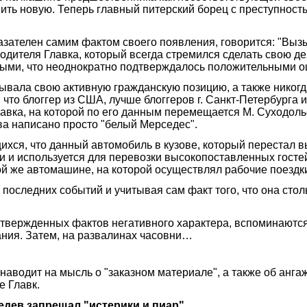
ить новую. Теперь главный питерский борец с преступност
зателен самим фактом своего появления, говорится: "Вызыва
водителя Главка, который всегда стремился сделать свою д
ными, что неоднократно подтверждалось положительными о
ывала свою активную гражданскую позицию, а также никогд
т, что блоггер из США, лучше блоггеров г. Санкт-Петербу
лавка, на которой по его данным перемещается М. Суходоль
ва написано просто "белый Мерседес".
ся, что данный автомобиль в кузове, который перестал вы
ии и используется для перевозки высокопоставленных гост
ой же автомашине, на которой осуществлял рабочие поездки
последних событий и учитывая сам факт того, что она столь
одтвержденных фактов негативного характера, вспоминаются
ания. Затем, на развалинах часовни…
аводит на мысль о "заказном материале", а также об анга
е Главк.
едев запрещал "истерики и пиар"