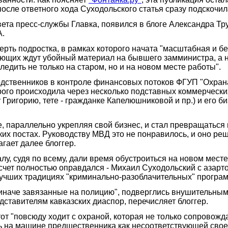
осле ответного хода Суходольского статья сразу подскочил
вета пресс-службы Главка, появился в блоге Александра Т
А.
ерть подростка, в рамках которого начата "масштабная и б
ряющих ждут убойный материал на бывшего замминистра, а 
едить не только на старом, но и на новом месте работы".
одственников в контроле финансовых потоков ФГУП "Охрана
ого происходила через несколько подставных коммерческих
ригорию, тете - гражданке Капелюшниковой и пр.) и его би
 параллельно укрепляя свой бизнес, и стал превращаться 
их постах. Руководству МВД это не понравилось, и оно реши
гает далее блоггер.
ралу, судя по всему, дали время обустроиться на новом мес
расчет полностью оправдался - Михаил Суходольский с азарт
 лучших традициях "криминально-разоблачительных" прогр
и иначе завязанные на полицию", подверглись внушительны
дставителям кавказских диаспор, перечисляет блоггер.
от "повсюду ходит с охраной, которая не только сопровожда
ть на машине предшественника как несоответствующей своем