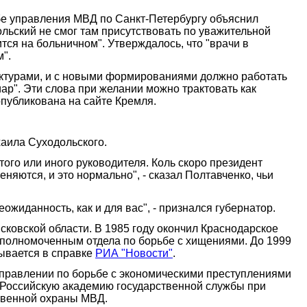
бе управления МВД по Санкт-Петербургу объяснил
льский не смог там присутствовать по уважительной
ся на больничном". Утверждалось, что "врачи в
".
руктурами, и с новыми формированиями должно работать
ар". Эти слова при желании можно трактовать как
публикована на сайте Кремля.
аила Суходольского.
ого или иного руководителя. Коль скоро президент
яются, и это нормально", - сказал Полтавченко, чьи
ожиданность, как и для вас", - признался губернатор.
сковской области. В 1985 году окончил Краснодарское
уполномоченным отдела по борьбе с хищениями. До 1999
ывается в справке
РИА "Новости"
.
управлении по борьбе с экономическими преступлениями
л Российскую академию государственной службы при
твенной охраны МВД.