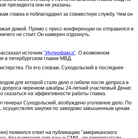
азе президента они не указаны.
икам главка и поблагодарил за совместную службу. Чем он
езжая домой. Прямо с пресс-конференции он отправился в
ичего не стоит. Он намерен отдохнуть.
рассказал источник
"Интерфакса"
. О возможном
я в петербургском главке МВД.
нистерства. По его словам, Суходольский в последнее
водом для которой стало дело о гибели после допроса в
 допроса черенком швабры 24-летний участковый Денис
о сказаться на эффективности работы главка.
л генерал Суходольский, возбуждено уголовное дело. По
в, осуществляя закупки по заведомо завышенным ценам.
ен) появился ответ на публикацию "американского
лась без внимания серьезных СМИ - ее перепечатали