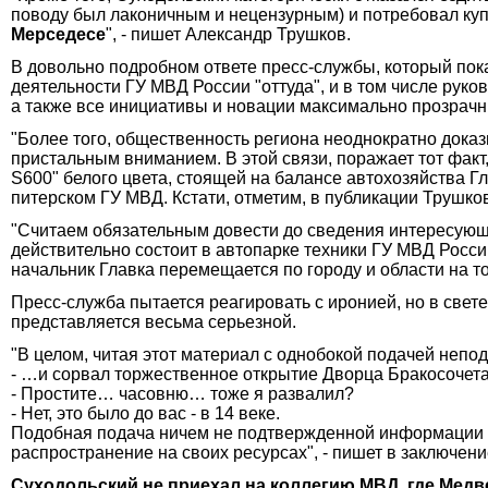
поводу был лаконичным и нецензурным) и потребовал куп
Мерседесе
", - пишет Александр Трушков.
В довольно подробном ответе пресс-службы, который пока
деятельности ГУ МВД России "оттуда", и в том числе руко
а также все инициативы и новации максимально прозрач
"Более того, общественность региона неоднократно доказ
пристальным вниманием. В этой связи, поражает тот фак
S600" белого цвета, стоящей на балансе автохозяйства Г
питерском ГУ МВД. Кстати, отметим, в публикации Трушко
"Считаем обязательным довести до сведения интересующих
действительно состоит в автопарке техники ГУ МВД Росс
начальник Главка перемещается по городу и области на т
Пресс-служба пытается реагировать с иронией, но в свете 
представляется весьма серьезной.
"В целом, читая этот материал с однобокой подачей неп
- …и сорвал торжественное открытие Дворца Бракосочет
- Простите… часовню… тоже я развалил?
- Нет, это было до вас - в 14 веке.
Подобная подача ничем не подтвержденной информации н
распространение на своих ресурсах", - пишет в заключени
Суходольский не приехал на коллегию МВД, где Медв