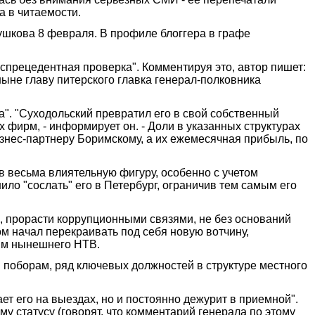
а в читаемости.
рушкова 8 февраля. В профиле блоггера в графе
еспрецедентная проверка". Комментируя это, автор пишет:
ныне главу питерского главка генерал-полковника
". "Суходольский превратил его в свой собственный
 фирм, - информирует он. - Доли в указанных структурах
знес-партнеру Боримскому, а их ежемесячная прибыль, по
в весьма влиятельную фигуру, особенно с учетом
ло "сослать" его в Петербург, ограничив тем самым его
те, прорасти коррупционными связями, не без оснований
ом начал перекраивать под себя новую вотчину,
амм нынешнего НТВ.
м поборам, ряд ключевых должностей в структуре местного
ет его на выездах, но и постоянно дежурит в приемной".
у статусу (говорят, что комментарий генерала по этому