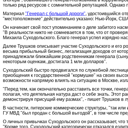
только ряд ресурсов с сомнительной репутацией. Однако п
Материал
"Генерал с большой дороги"
, удостоившийся от
"местоположение" действительно указано: Нью-Йорк, СШ
Он начинает свой пост упоминанием о деле забитого насм
"В реальности никто не сомневается в том, что от прове
Михаила Суходольского. Благо генерал успел изрядно насл
Далее Трушков описывает участие Суходольского и его р
весьма прибыльный бизнес, легализация доходов от котор
принадлежали ближайшим родственникам генерала (сыну Г
некоторым оценкам, достигала 1 млн долларов".
Суходольский быстро продвигался по служебной лестнице,
приобщения к государственной "кормушке" на своих высок
возможности напрямую влиять на ситуацию в Москве, изла
"Перед тем, как окончательно расставить все точки, гене
полагая, что деятельная натура даст о себе знать. Этот 
демонстрируя присущий ему размах", - пишет Трушков в
В частности, питерские коммерческие структуры, "так ил
ГУ МВД "был продан с большой выгодой", в том числе пре
О личных привычках Суходольского он рассказывает, что т
"Кроме того, Суходольский категорически отказался езди