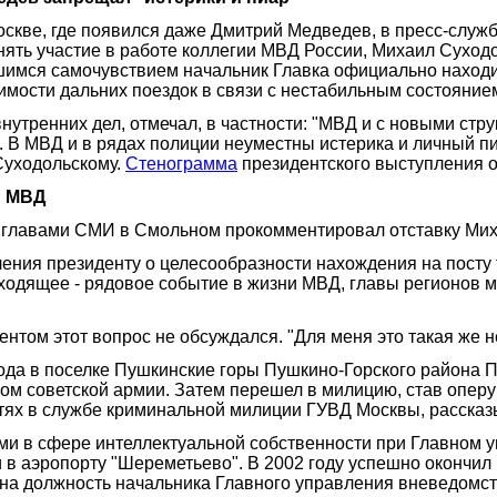
оскве, где появился даже Дмитрий Медведев, в пресс-служ
ть участие в работе коллегии МВД России, Михаил Суходо
шимся самочувствием начальник Главка официально находит
мости дальних поездок в связи с нестабильным состоянием
нутренних дел, отмечал, в частности: "МВД и с новыми ст
 В МВД и в рядах полиции неуместны истерика и личный пи
Суходольскому.
Стенограмма
президентского выступления о
и МВД
 с главами СМИ в Смольном прокомментировал отставку Мих
ния президенту о целесообразности нахождения на посту т
ходящее - рядовое событие в жизни МВД, главы регионов мен
нтом этот вопрос не обсуждался. "Для меня это такая же не
ода в поселке Пушкинские горы Пушкино-Горского района П
ом советской армии. Затем перешел в милицию, став опер
тях в службе криминальной милиции ГУВД Москвы, рассказ
ями в сфере интеллектуальной собственности при Главном 
и в аэропорту "Шереметьево". В 2002 году успешно окончи
 на должность начальника Главного управления вневедомс