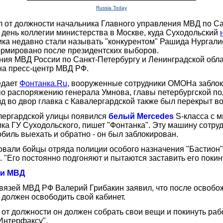
Russia Today
 от должности начальника Главного управления МВД по Са
 день коллегии министерства в Москве, куда Суходольский
а недавно стали называть "конкурентом" Рашида Нургалиев
формировано после президентских выборов.
я МВД России по Санкт-Петербургу и Ленинградской облас
на пресс-центр МВД РФ.
едает
Фонтанка.Ru
, вооруженные сотрудники ОМОНа заблок
по распоряжению генерала Умнова, главы петербургской по
езд во двор главка с Кавалергардской также был перекрыт
алергардской улицы появился
белый Mercedes
S-класса с м
ика ГУ Суходольского, пишет "Фонтанка". Эту машину сотру
обиль выехать и обратно - он был заблокирован.
овали бойцы отряда полиции особого назначения "Бастион".
 "Его постоянно подгоняют и пытаются заставить его покину
ни МВД
язей МВД РФ Валерий Грибакин заявил, что после освобо
 должен освободить свой кабинет.
от должности он должен собрать свои вещи и покинуть раб
"Интерфаксу".