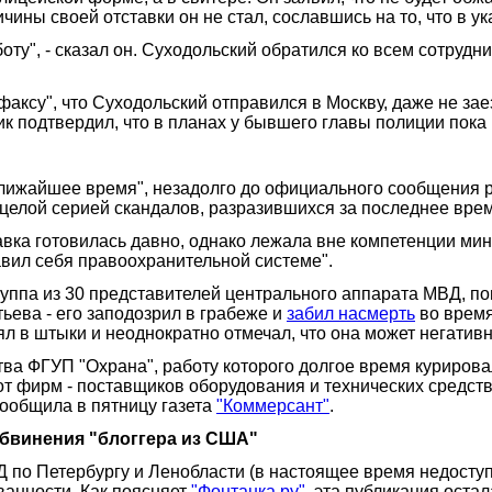
ины своей отставки он не стал, сославшись на то, что в ук
оту", - сказал он. Суходольский обратился ко всем сотрудн
аксу", что Суходольский отправился в Москву, даже не за
к подтвердил, что в планах у бывшего главы полиции пока н
 ближайшее время", незадолго до официального сообщения 
 целой серией скандалов, разразившихся за последнее врем
тавка готовилась давно, однако лежала вне компетенции ми
вил себя правоохранительной системе".
руппа из 30 представителей центрального аппарата МВД, по
ьева - его заподозрил в грабеже и
забил насмерть
во время
л в штыки и неоднократно отмечал, что она может негативн
ва ФГУП "Охрана", работу которого долгое время курирова
от фирм - поставщиков оборудования и технических средст
ообщила в пятницу газета
"Коммерсант"
.
обвинения "блоггера из США"
 по Петербургу и Ленобласти (в настоящее время недоступ
ванности. Как поясняет
"Фонтанка.ру"
, эта публикация оста