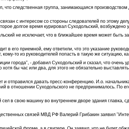
л, что следственная группа, занимающаяся производством
 связан с интересом со стороны следователей по этому дел
орое долгое время курировал Суходольский, возбуждено у
льский не исключает, что в ближайшее время может быть за
дит в его приемной, ему ответили, что это указание руково
 кому-то из руководителей попасть в такую же ситуацию, как 
лиции города", - добавил Суходольский и сказал, что очень
 хотя бы час или два, для этого не обязательно выставля
ет и отправился давать пресс-конференцию. И.о. начальни
вий в отношении Суходольского не предпринималось. По ег
 сел в свою машину во внутреннем дворе здания главка, с
ественных связей МВД РФ Валерий Грибакин заявил "Интер
цейской форме, а в свитере. Он заявил, что не будет обжа