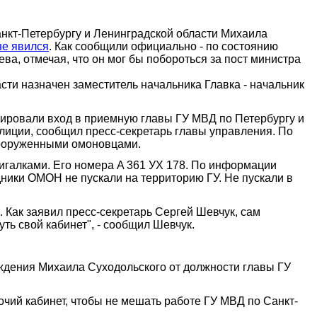
нкт-Петербургу и Ленинградской области Михаила
не явился
. Как сообщили официально - по состоянию
а, отмечая, что он мог бы побороться за пост министра
ти назначен заместитель начальника Главка - начальник
ировали вход в приемную главы ГУ МВД по Петербургу и
лиции, сообщил пресс-секретарь главы управления. По
 вооруженными омоновцами.
игалками. Его номера A 361 УХ 178. По информации
дники ОМОН не пускали на территорию ГУ. Не пускали в
 Как заявил пресс-секретарь Сергей Шевчук, сам
ть свой кабинет", - сообщил Шевчук.
ждения Михаила Суходольского от должности главы ГУ
очий кабинет, чтобы не мешать работе ГУ МВД по Санкт-