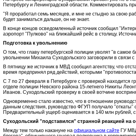
Петербургу и Ленинградской области. Комментировать прич
"Я проработал семь месяцев, и мне не стыдно за свою раб
будет заниматься дальше, он не знает.
В конце концов осведомленный источник сообщил "Интерф
аэропорт "Пулково" на ближайший рейс в столицу. Источни
Подготовка к увольнению
О том, что главу петербургской полиции уволят "в самое
увольнении Михаила Суходольского заговорили в связи с
В пятницу же источник в МВД сообщил агентству, что отс
время предпринял ряд действий, которыми "противопоста
С 7 по 27 февраля в Петербурге с проверкой находится г
отделе полиции Невского района 15-летнего Никиты Леонт
Иванов. Суходольский проверку в своей вотчине восприня
Одновременно стало известно, что в отношении руководст
данным следствия, руководство ФГУП получало "откаты" 
Предварительный ущерб оценивается в 140 млн рублей, с
Суходольский "подставился" странной реакцией на 
Между тем только накануне на
официальном сайте
ГУ МВД
блогера", обвинившего генерал-полковника в коррумпиро