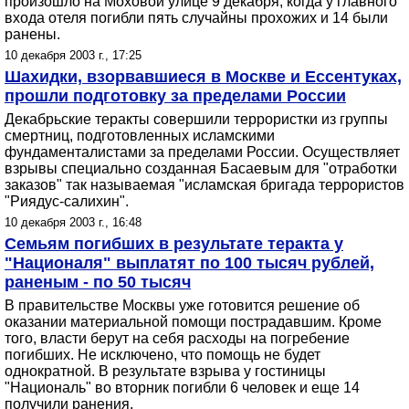
произошло на Моховой улице 9 декабря, когда у главного
входа отеля погибли пять случайны прохожих и 14 были
ранены.
10 декабря 2003 г., 17:25
Шахидки, взорвавшиеся в Москве и Ессентуках,
прошли подготовку за пределами России
Декабрьские теракты совершили террористки из группы
смертниц, подготовленных исламскими
фундаменталистами за пределами России. Осуществляет
взрывы специально созданная Басаевым для "отработки
заказов" так называемая "исламская бригада террористов
"Риядус-салихин".
10 декабря 2003 г., 16:48
Семьям погибших в результате теракта у
"Националя" выплатят по 100 тысяч рублей,
раненым - по 50 тысяч
В правительстве Москвы уже готовится решение об
оказании материальной помощи пострадавшим. Кроме
того, власти берут на себя расходы на погребение
погибших. Не исключено, что помощь не будет
однократной. В результате взрыва у гостиницы
"Националь" во вторник погибли 6 человек и еще 14
получили ранения.