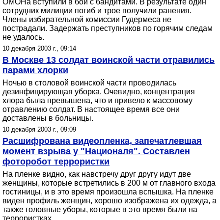
ОМОНа вступили в бой с бандитами. В результате один
сотрудник милиции погиб и трое получили ранения.
Члены избирательной комиссии Гудермеса не
пострадали. Задержать преступников по горячим следам
не удалось.
10 декабря 2003 г., 09:14
В Москве 13 солдат воинской части отравились
парами хлорки
Ночью в столовой воинской части проводилась
дезинфицирующая уборка. Очевидно, концентрация
хлора была превышена, что и привело к массовому
отравлению солдат. В настоящее время все они
доставлены в больницы.
10 декабря 2003 г., 09:09
Расшифрована видеопленка, запечатлевшая
момент взрыва у "Националя". Составлен
фоторобот террористки
На пленке видно, как навстречу друг другу идут две
женщины, которые встретились в 200 м от главного входа
гостиницы, и в это время произошла вспышка. На пленке
виден профиль женщин, хорошо изображена их одежда, а
также головные уборы, которые в это время были на
террористках.