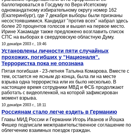
баллотироваться в Госдуму по Верх-Исетскому
одномандатному избирательному округу номер 162
(Екатеринбург), где 7 декабря выборы были признаны
несостоявшимися. Кандидат "против всех" набрал здесь
более 20 процентов голосов и вышел на первое место.
Ирине Хакамаде также предложено возглавить список
СПС на выборах в свердловскую областную Думу.
10 декабря 2003 г., 19:46
Установлены личности пяти случайных
прохожих, погибших у "Националя".
Террористка пока не опознана
Пятая погибшая - 23-летняя Татьяна Комарова. Вместе с
тем, остается не ясным до конца, была ли на месте
взрыва одна террористка или их было несколько. В
настоящее время сотрудники МВД и ФСБ продолжают
работать с видеопленкой, на которой зафиксирован
момент взрыва.
10 декабря 2003 г., 18:11
Россиянам стало легче ездить в Германию
Главы МИД России и Германии Игорь Иванов и Йошка
Фишер подписали межправительственное соглашение по
облегчению взаимных поездок граждан.