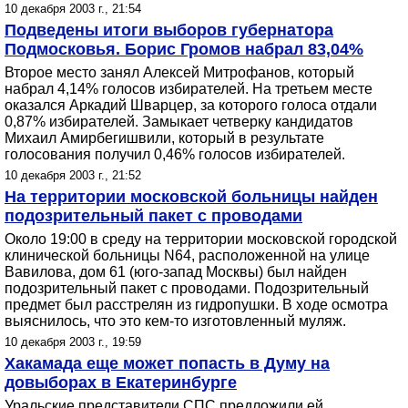
10 декабря 2003 г., 21:54
Подведены итоги выборов губернатора
Подмосковья. Борис Громов набрал 83,04%
Второе место занял Алексей Митрофанов, который
набрал 4,14% голосов избирателей. На третьем месте
оказался Аркадий Шварцер, за которого голоса отдали
0,87% избирателей. Замыкает четверку кандидатов
Михаил Амирбегишвили, который в результате
голосования получил 0,46% голосов избирателей.
10 декабря 2003 г., 21:52
На территории московской больницы найден
подозрительный пакет с проводами
Около 19:00 в среду на территории московской городской
клинической больницы N64, расположенной на улице
Вавилова, дом 61 (юго-запад Москвы) был найден
подозрительный пакет с проводами. Подозрительный
предмет был расстрелян из гидропушки. В ходе осмотра
выяснилось, что это кем-то изготовленный муляж.
10 декабря 2003 г., 19:59
Хакамада еще может попасть в Думу на
довыборах в Екатеринбурге
Уральские представители СПС предложили ей