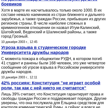
боевиков
Хотя в марте их насчитывалось только около 1000. В их
составе немало наемников из стран ближнего и дальнего
зарубежья, а также граждан России, прибывших из других
регионов страны. В числе наиболее сложных в
криминогенном отношении он назвал Итум-Калинский,
Шатойский, Веденский и Шалинский районы, а также
город Грозный.
10 декабря 2003 г., 12:45
Угроза взрыва в студенческом городке
Университета дружбы народов
С момента пожара в общежитии РУДН, в котором погиб
41 студент и ранены были 168 человек, это уже четвертое
сообщение об угрозе взрыва в Российском университете
дружбы народов.
10 декабря 2003 г., 12:11
42% россиян: Конституция "не играет особой
роли, так как с ней никто не считается"
Лишь 39% считают, что Конституция гарантирует права и
свободы граждан России и поддерживает порядок. Другие
уверены, что она послужила для Ельцина средством для
контроля коммунистической Думы, а сейчас и вовсе не