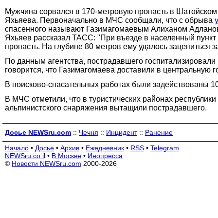
Мужчина сорвался в 170-метровую пропасть в Шатойском 
Яхьяева. Первоначально в МЧС сообщали, что с обрыва
спасенного называют Газимагомаевым Алиханом Адланови
Яхьяев рассказал ТАСС: "При въезде в населенный пункт
пропасть. На глубине 80 метров ему удалось зацепиться з
По данным агентства, пострадавшего госпитализировали 
говорится, что Газимагомаева доставили в центральную г
В поисково-спасательных работах были задействованы 10 
В МЧС отметили, что в туристических районах республик
альпинистского снаряжения вытащили пострадавшего.
Досье NEWSru.com
::
Чечня
::
Инцидент
::
Ранение
Начало
•
Досье
•
Архив
•
Ежедневник
•
RSS
•
Telegram
NEWSru.co.il
•
В Москве
•
Инопресса
©
Новости NEWSru.com
2000-2026