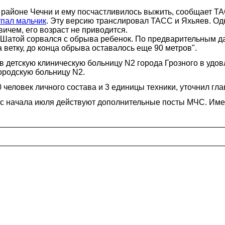
районе Чечни и ему посчастливилось выжить, сообщает ТА
упал мальчик
. Эту версию транслировал ТАСС и Яхьяев. О
чем, его возраст не приводится.
 Шатой сорвался с обрыва ребенок. По предварительным да
а ветку, до конца обрыва оставалось еще 90 метров".
в детскую клиническую больницу N2 города Грозного в удо
ородскую больницу N2.
человек личного состава и 3 единицы техники, уточнил гла
и с начала июля действуют дополнительные посты МЧС. Им