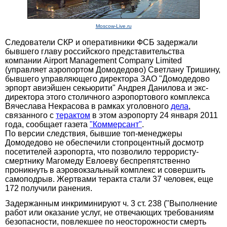
Moscow-Live.ru
Следователи СКР и оперативники ФСБ задержали
бывшего главу российского представительства
компании Airport Management Company Limited
(управляет аэропортом Домодедово) Светлану Тришину,
бывшего управляющего директора ЗАО "Домодедово
эрпорт авиэйшен секьюрити" Андрея Данилова и экс-
директора этого столичного аэропортового комплекса
Вячеслава Некрасова в рамках уголовного
дела
,
связанного с
терактом
в этом аэропорту 24 января 2011
года, сообщает газета
"Коммерсант"
.
По версии следствия, бывшие топ-менеджеры
Домодедово не обеспечили стопроцентный досмотр
посетителей аэропорта, что позволило террористу-
смертнику Магомеду Евлоеву беспрепятственно
проникнуть в аэровокзальный комплекс и совершить
самоподрыв. Жертвами теракта стали 37 человек, еще
172 получили ранения.
Задержанным инкриминируют ч. 3 ст. 238 ("Выполнение
работ или оказание услуг, не отвечающих требованиям
безопасности, повлекшее по неосторожности смерть