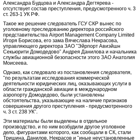
Александра Будцова и Александра Дегтярева -
отсутствует состав преступления, предусмотренного ч. 3
ст. 263-1 УК РФ.
Такое же решение следователь ГСУ СКР вынес по
уголовному преследованию директора российского
представительства Airport Management Company Limited
Игоря Борисова, его зама Вячеслава Некрасова,
управляющего директора ЗАО "Эйрпорт Авиэйшн
Секьюрити Домодедово" Андрея Данилова и начальника
службы авиационной безопасности этого ЗАО Анатолия
Моисеева.
Однако, как следовало из постановления следователя,
"по результатам исследования коммерческой
деятельности юридических лиц, оказывающих услуги в
области гражданской авиации в международном
аэропорту Домодедово, были установлены
обстоятельства, указывающие на наличие признаков
совершения другого преступления - предусмотренного
ч. 3 ст. 238 УК".
Эти материалы были выделены в отдельное
производство, и по ним возбудили другое уголовное
дело, фигурантами которого, как сообщали в СК, стали
Тришина, Данилов, Некрасов и "иные неустановленные