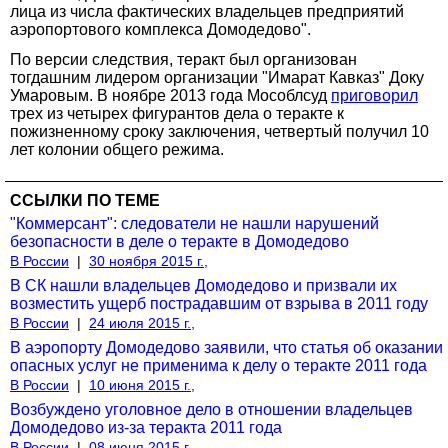
лица из числа фактических владельцев предприятий
аэропортового комплекса Домодедово".
По версии следствия, теракт был организован
тогдашним лидером организации "Имарат Кавказ" Доку
Умаровым. В ноябре 2013 года Мособлсуд
приговорил
трех из четырех фигурантов дела о теракте к
пожизненному сроку заключения, четвертый получил 10
лет колонии общего режима.
ССЫЛКИ ПО ТЕМЕ
"Коммерсант": следователи не нашли нарушений
безопасности в деле о теракте в Домодедово
В России
|
30 ноября 2015 г.,
В СК нашли владельцев Домодедово и призвали их
возместить ущерб пострадавшим от взрыва в 2011 году
В России
|
24 июля 2015 г.,
В аэропорту Домодедово заявили, что статья об оказании
опасных услуг не применима к делу о теракте 2011 года
В России
|
10 июня 2015 г.,
Возбуждено уголовное дело в отношении владельцев
Домодедово из-за теракта 2011 года
В России
|
08 июня 2015 г.,