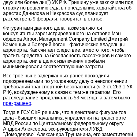
двух или более лиц") УК РФ. Тришину уже заключили под
стражу по решению суда в понедельник, ходатайства об
арестах Данилова и Некрасова суд планирует
рассмотреть 9 февраля, говорится в статье.
Фигурантами данного дела также являются
консультанты зарегистрированного на острове Мэн
офшора Airport Management Company Limited Дмитрий
Каменщик и Валерий Коган - фактические владельцы
аэропорта. Как считает следствие, вместо того, чтобы
тратить средства на безопасность пассажиров и самого
аэропорта, они в целях извлечения прибыли
минимизировали соответствующие затраты.
Все трое ныне задержанных ранее проходили
подозреваемыми по уголовному делу о неисполнении
требований транспортной безопасности (ч. 3 ст. 263.1 УК
РФ), возбужденному в связи с тем же терактом. Его
расследование продолжалось 53 месяца, а затем было
прекращено
.
Тогда в ГСУ СКР решили, что в действиях фигурантов
дела - бывших начальника управления на транспорте
МВД России по Центральному федеральному округу
Андрея Алексеева, экс-руководителя ЛУВД
"Домодедово" Александра Трушанина, его заместителей