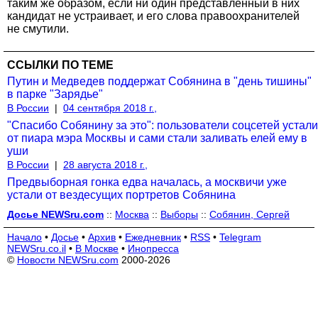
таким же образом, если ни один представленный в них
кандидат не устраивает, и его слова правоохранителей
не смутили.
ССЫЛКИ ПО ТЕМЕ
Путин и Медведев поддержат Собянина в "день тишины"
в парке "Зарядье"
В России
|
04 сентября 2018 г.,
"Спасибо Собянину за это": пользователи соцсетей устали
от пиара мэра Москвы и сами стали заливать елей ему в
уши
В России
|
28 августа 2018 г.,
Предвыборная гонка едва началась, а москвичи уже
устали от вездесущих портретов Собянина
Досье NEWSru.com
::
Москва
::
Выборы
::
Собянин, Сергей
Начало
•
Досье
•
Архив
•
Ежедневник
•
RSS
•
Telegram
NEWSru.co.il
•
В Москве
•
Инопресса
©
Новости NEWSru.com
2000-2026