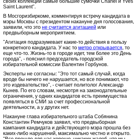
своих коллекций самые большие сумочки Chanel и Yves
Saint Laurent".
В Мосгоризбиркоме, комментируя встречу кандидата в
мэры Москвы с президентом накануне дня голосования,
заявили, что это
не считается агитацией
или
предвыборным мероприятием.
"Агитация подразумевает какие-то действия в пользу
конкретного кандидата. У нас то
метро открывается
, то
еще что-то. Жизнь-то в городе идет, тем более это День
города", - пояснил председатель городской
избирательной комиссии Валентин Горбунов.
Эксперты не согласны: "Это тот самый случай, когда
вроде бы ничего не нарушается, но все понимают, что
это издевательство", - считает политолог Александр
Кынев. По его словам, несмотря на законодательные
ограничения, у одних кандидатов есть преимущества
появляться в СМИ за счет профессиональной
деятельности, а у других нет.
Накануне глава избирательного штаба Собянина
Константин Ремчуков заявил, что предвыборная
кампания кандидата и действующего мэра прошла без
каких-либо нарушений, максимально честно и открыто.
"Все прошло для нас хорошо, никаких жалоб, что мы