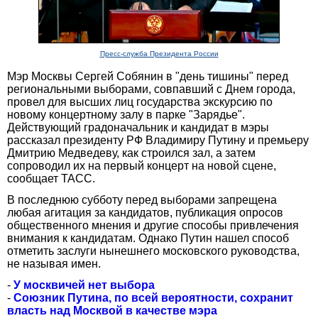
Пресс-служба Президента России
Мэр Москвы Сергей Собянин в "день тишины" перед
региональными выборами, совпавший с Днем города,
провел для высших лиц государства экскурсию по
новому концертному залу в парке "Зарядье".
Действующий градоначальник и кандидат в мэры
рассказал президенту РФ Владимиру Путину и премьеру
Дмитрию Медведеву, как строился зал, а затем
сопроводил их на первый концерт на новой сцене,
сообщает ТАСС.
В последнюю субботу перед выборами запрещена
любая агитация за кандидатов, публикация опросов
общественного мнения и другие способы привлечения
внимания к кандидатам. Однако Путин нашел способ
отметить заслуги нынешнего московского руководства,
не называя имен.
-
У москвичей нет выбора
-
Союзник Путина, по всей вероятности, сохранит
власть над Москвой в качестве мэра