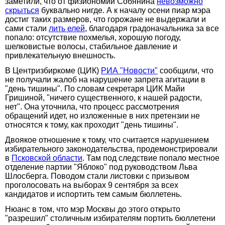
заметили, что от физиономии Собянина
невозможно
скрыться
буквально нигде. А к началу осени пиар мэра
достиг таких размеров, что горожане не выдержали и
сами стали
лить елей
, благодаря градоначальника за все
попало: отсутствие похмелья, хорошую погоду,
шелковистые волосы, стабильное давление и
привлекательную внешность.
В Центризбиркоме (ЦИК)
РИА "Новости"
сообщили, что
не получали жалоб на нарушение запрета агитации в
"день тишины". По словам секретаря ЦИК Майи
Гришиной, "ничего существенного, к нашей радости,
нет". Она уточнила, что процесс рассмотрения
обращений идет, но изложенные в них претензии не
относятся к тому, как проходит "день тишины".
Двоякое отношение к тому, что считается нарушением
избирательного законодательства, продемонстрировали
в
Псковской области
. Там под следствие попало местное
отделение партии "Яблоко" под руководством Льва
Шлосберга. Поводом стали листовки с призывом
проголосовать на выборах 9 сентября за всех
кандидатов и испортить тем самым бюллетень.
Нюанс в том, что мэр Москвы до этого открыто
"разрешил" столичным избирателям портить бюллетени