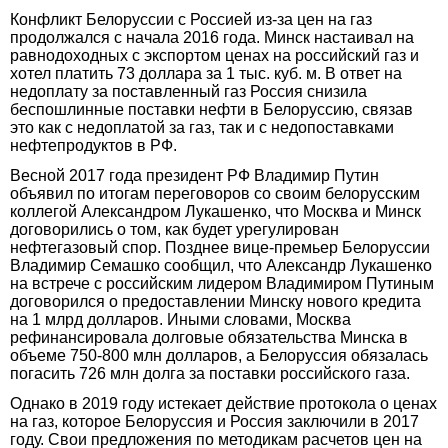
Конфликт Белоруссии с Россией из-за цен на газ
продолжался с начала 2016 года. Минск настаивал на
равнодоходных с экспортом ценах на российский газ и
хотел платить 73 доллара за 1 тыс. куб. м. В ответ на
недоплату за поставленный газ Россия снизила
беспошлинные поставки нефти в Белоруссию, связав
это как с недоплатой за газ, так и с недопоставками
нефтепродуктов в РФ.
Весной 2017 года президент РФ Владимир Путин
объявил по итогам переговоров со своим белорусским
коллегой Александром Лукашенко, что Москва и Минск
договорились о том, как будет урегулирован
нефтегазовый спор. Позднее вице-премьер Белоруссии
Владимир Семашко сообщил, что Александр Лукашенко
на встрече с российским лидером Владимиром Путиным
договорился о предоставлении Минску нового кредита
на 1 млрд долларов. Иными словами, Москва
рефинансировала долговые обязательства Минска в
объеме 750-800 млн долларов, а Белоруссия обязалась
погасить 726 млн долга за поставки российского газа.
Однако в 2019 году истекает действие протокола о ценах
на газ, которое Белоруссия и Россия заключили в 2017
году. Свои предложения по методикам расчетов цен на