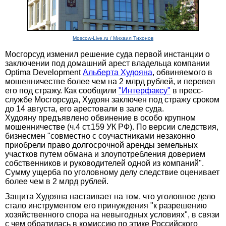
Moscow-Live.ru / Михаил Тихонов
Мосгорсуд изменил решение суда первой инстанции о
заключении под домашний арест владельца компании
Optima Development
Альберта Худояна
, обвиняемого в
мошенничестве более чем на 2 млрд рублей, и перевел
его под стражу. Как сообщили
"Интерфаксу"
в пресс-
службе Мосгорсуда, Худоян заключен под стражу сроком
до 14 августа, его арестовали в зале суда.
Худояну предъявлено обвинение в особо крупном
мошенничестве (ч.4 ст.159 УК РФ). По версии следствия,
бизнесмен "совместно с соучастниками незаконно
приобрели право долгосрочной аренды земельных
участков путем обмана и злоупотребления доверием
собственников и руководителей одной из компаний".
Сумму ущерба по уголовному делу следствие оценивает
более чем в 2 млрд рублей.
Защита Худояна настаивает на том, что уголовное дело
стало инструментом его принуждения "к разрешению
хозяйственного спора на невыгодных условиях", в связи
с чем обратилась в комиссию по этике Российского