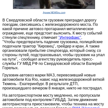
Архив NEWSru.com
В Свердловской области грузовик преградил дорогу
поездам, свесившись с железнодорожного моста. По
какой причине автовоз протаранил металлическое
ограждение, еще предстоит выяснить. К месту событий
стянули спецтехнику, отмечает
"Интерфакс"
.
"Чтобы предотвратить падение грузовика, полицейские
подогнали трактор "Кировец", грейдер и кран. А также
организовали прибытие спецпоезда, который снизу, со
стороны путей, подстраховывал, чтобы грузовик на упал
на пути", - сообщил агентству руководитель пресс-
службы ГУ МВД РФ по Свердловской области Валерий
Горелых.
Грузовик-автовоз марки МАЗ, перевозивший новые
автомобили Kia Rio, навис над железнодорожной веткой
Тюмень - Екатеринбург. В результате ДТП,
произошедшего вечером 8 января, никто не пострадал.
На автотранспортном мосту медленно, но пропускали
автомобили под контролем ГИБДД. Затем движение
автотранспорта приостановили, чтобы техника на мосту