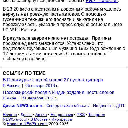
могла развернуться, пояснил Горелых
РИА "Новости"
.
В 23:20 (мск) спасателям и дорожным рабочим удалось
вернуть на проезжую часть автовоз. С помощью
гусеничной техники его подняли и выкатили на
проезжую часть, указали в пресс-службе регионального
ГУ МЧС России.
В результате аварии никто не пострадал. Причины
произошедшего выясняются. Установлено, что
водителем грузовика был мужчина 1982 года рождения с
12-летним стажем вождения. Он самостоятельно
выбрался из кабины.
ССЫЛКИ ПО ТЕМЕ
В Приамурье с путей сошло 27 пустых цистерн
В России
|
05 января 2013 г.,
Пассажирский поезд в Индии задавил шесть слонов
В мире
|
31 декабря 2012 г.,
Досье NEWSru.com
::
Свердловская область
::
Инцидент
::
ДТП
Начало
•
Досье
•
Архив
•
Ежедневник
•
RSS
•
Telegram
NEWSru.co.il
•
В Москве
•
Инопресса
©
Новости NEWSru.com
2000-2026