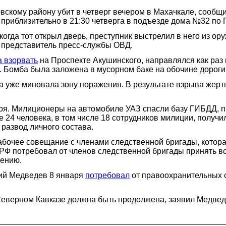
скому району убит в четверг вечером в Махачкале, сообщи
риблизительно в 21:30 четверга в подъезде дома №32 по 
 когда тот открыл дверь, преступник выстрелил в него из о
представитель пресс-службы ОВД.
а взорвать
на Проспекте Акушинского, направлялся как раз 
. Бомба была заложена в мусорном баке на обочине дороги
а уже миновала зону поражения. В результате взрыва жерт
ря. Милиционеры на автомобиле УАЗ спасли базу ГИБДД, п
е 24 человека, в том числе 18 сотрудников милиции, получ
 развод личного состава.
бочее совещание с членами следственной бригады, котора
РФ потребовал от членов следственной бригады принять в
нению.
рий Медведев 8 января
потребовал
от правоохранительных 
Северном Кавказе должна быть продолжена, заявил Медвед