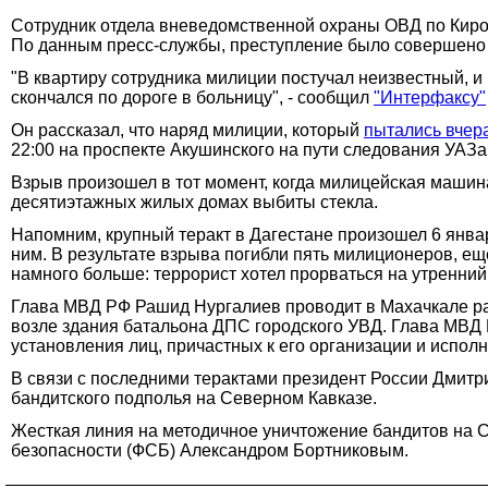
Сотрудник отдела вневедомственной охраны ОВД по Киров
По данным пресс-службы, преступление было совершено п
"В квартиру сотрудника милиции постучал неизвестный, и
скончался по дороге в больницу", - сообщил
"Интерфаксу"
Он рассказал, что наряд милиции, который
пытались вчер
22:00 на проспекте Акушинского на пути следования УАЗа
Взрыв произошел в тот момент, когда милицейская машин
десятиэтажных жилых домах выбиты стекла.
Напомним, крупный теракт в Дагестане произошел 6 янва
ним. В результате взрыва погибли пять милиционеров, ещ
намного больше: террорист хотел прорваться на утренний
Глава МВД РФ Рашид Нургалиев проводит в Махачкале ра
возле здания батальона ДПС городского УВД. Глава МВД 
установления лиц, причастных к его организации и испол
В связи с последними терактами президент России Дмит
бандитского подполья на Северном Кавказе.
Жесткая линия на методичное уничтожение бандитов на 
безопасности (ФСБ) Александром Бортниковым.