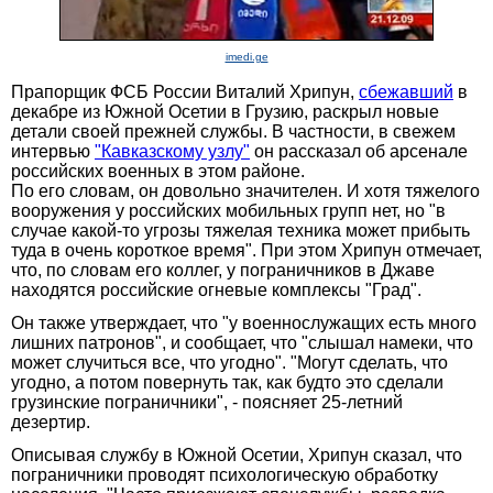
imedi.ge
Прапорщик ФСБ России Виталий Хрипун,
сбежавший
в
декабре из Южной Осетии в Грузию, раскрыл новые
детали своей прежней службы. В частности, в свежем
интервью
"Кавказскому узлу"
он рассказал об арсенале
российских военных в этом районе.
По его словам, он довольно значителен. И хотя тяжелого
вооружения у российских мобильных групп нет, но "в
случае какой-то угрозы тяжелая техника может прибыть
туда в очень короткое время". При этом Хрипун отмечает,
что, по словам его коллег, у пограничников в Джаве
находятся российские огневые комплексы "Град".
Он также утверждает, что "у военнослужащих есть много
лишних патронов", и сообщает, что "слышал намеки, что
может случиться все, что угодно". "Могут сделать, что
угодно, а потом повернуть так, как будто это сделали
грузинские пограничники", - поясняет 25-летний
дезертир.
Описывая службу в Южной Осетии, Хрипун сказал, что
пограничники проводят психологическую обработку