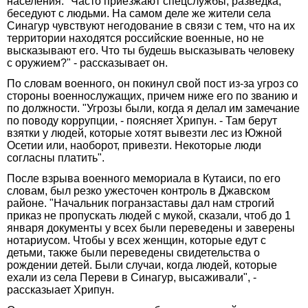
населения. "Часто приезжают спецслужбы, разведка,
беседуют с людьми. На самом деле же жители села
Синагур чувствуют негодование в связи с тем, что на их
территории находятся российские военные, но не
высказывают его. Что ты будешь высказывать человеку
с оружием?" - рассказывает он.
По словам военного, он покинул свой пост из-за угроз со
стороны военнослужащих, причем ниже его по званию и
по должности. "Угрозы были, когда я делал им замечание
по поводу коррупции, - поясняет Хрипун. - Там берут
взятки у людей, которые хотят вывезти лес из Южной
Осетии или, наоборот, привезти. Некоторые люди
согласны платить".
После взрыва военного мемориала в Кутаиси, по его
словам, был резко ужесточен контроль в Джавском
районе. "Начальник погранзаставы дал нам строгий
приказ не пропускать людей с мукой, сказали, чтоб до 1
января документы у всех были переведены и заверены
нотариусом. Чтобы у всех женщин, которые едут с
детьми, также были переведены свидетельства о
рождении детей. Были случаи, когда людей, которые
ехали из села Переви в Синагур, высаживали", -
рассказыает Хрипун.