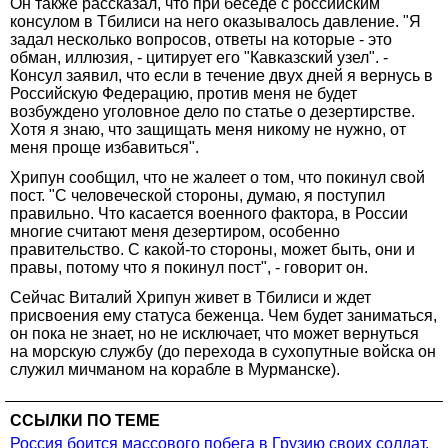
Он также рассказал, что при беседе с российским
консулом в Тбилиси на него оказывалось давление. "Я
задал несколько вопросов, ответы на которые - это
обман, иллюзия, - цитирует его "Кавказский узел". -
Консул заявил, что если в течение двух дней я вернусь в
Российскую Федерацию, против меня не будет
возбуждено уголовное дело по статье о дезертирстве.
Хотя я знаю, что защищать меня никому не нужно, от
меня проще избавиться".
Хрипун сообщил, что не жалеет о том, что покинул свой
пост. "С человеческой стороны, думаю, я поступил
правильно. Что касается военного фактора, в России
многие считают меня дезертиром, особенно
правительство. С какой-то стороны, может быть, они и
правы, потому что я покинул пост", - говорит он.
Сейчас Виталий Хрипун живет в Тбилиси и ждет
присвоения ему статуса беженца. Чем будет заниматься,
он пока не знает, но не исключает, что может вернуться
на морскую службу (до перехода в сухопутные войска он
служил мичманом на корабле в Мурманске).
ССЫЛКИ ПО ТЕМЕ
Россия боится массового побега в Грузию своих солдат,