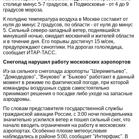
столице минус 5-7 градусов, в Подмосковье - от 4 до 9
градусов мороза.
К полудню температура воздуха в Москве составит от
нуля до минус 2 градусов, по области - от нуля до минус
5. Сильный северо-западный ветер, поднявшийся
минувшей ночью, ожидает москвичей и жителей области
и в течение дня. Его порывы достигнут 15 м/сек,
предупреждают синоптики. На дорогах гололедица,
сообщает ИТАР-ТАСС.
Снегопад нарушил работу московских аэропортов
Из-за сильного снегопада аэропорты "Шереметьево",
"Домодедово", "Внуково" и "Быково" работают в данный
момент в режиме по фактической погоде, при которой
командиры воздушных судов самостоятельно
принимают решения о посадке либо уходе на запасные
аэродромы.
По словам представителя государственной службы
гражданской авиации России, с 3:00 ночи понедельника
значительно усилился ветер и пошел сильный снег, что
начало вводить ограничения на работу в московских
аэропортах. Особенно плохие метеоусловия
наблюдались в районе 5:00, сообщает "Интерфакс". В