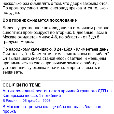
несколько раз объявлять о том, что двери закрываются.
По прогнозу синоптиков, снегопад прекратится только к
полудню.
Во вторник ожидается похолодание
Более существенное похолодание в столичном регионе
синоптики прогнозируют во вторник. В дневные часы в
Москве ожидается минус 4-6, по области - от 3 до 8
градусов мороза.
По народному календарю, 8 декабря - Климентьев день.
Считалось, "на Климентия зима клин клином вышибает".
От выпавшего снега становилось светлее, и женщины
принимались за свою привычную зимнюю работу -
устраивались у окошка и начинали прясть, вязать и
вышивать.
ССЫЛКИ ПО ТЕМЕ
Антигололедный реагент стал причиной крупного ДТП на
Каширском шоссе: 1 погибший
В России
|
05 декабря 2003 г.,
В Москве на третьем кольце образовалась большая
пробка