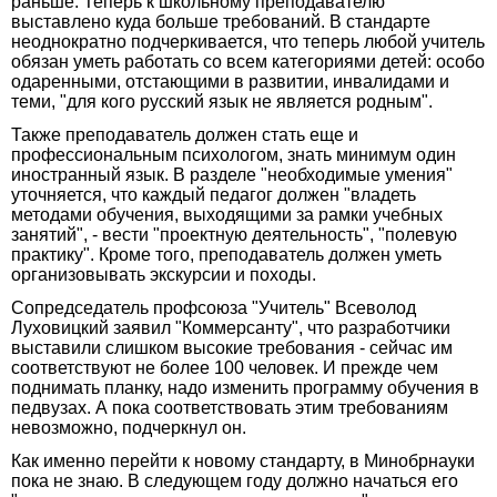
раньше. Теперь к школьному преподавателю
выставлено куда больше требований. В стандарте
неоднократно подчеркивается, что теперь любой учитель
обязан уметь работать со всем категориями детей: особо
одаренными, отстающими в развитии, инвалидами и
теми, "для кого русский язык не является родным".
Также преподаватель должен стать еще и
профессиональным психологом, знать минимум один
иностранный язык. В разделе "необходимые умения"
уточняется, что каждый педагог должен "владеть
методами обучения, выходящими за рамки учебных
занятий", - вести "проектную деятельность", "полевую
практику". Кроме того, преподаватель должен уметь
организовывать экскурсии и походы.
Сопредседатель профсоюза "Учитель" Всеволод
Луховицкий заявил "Коммерсанту", что разработчики
выставили слишком высокие требования - сейчас им
соответствуют не более 100 человек. И прежде чем
поднимать планку, надо изменить программу обучения в
педвузах. А пока соответствовать этим требованиям
невозможно, подчеркнул он.
Как именно перейти к новому стандарту, в Минобрнауки
пока не знаю. В следующем году должно начаться его