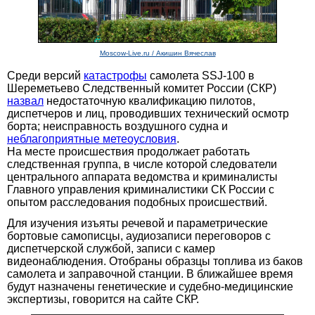
Moscow-Live.ru / Акишин Вячеслав
Среди версий
катастрофы
самолета SSJ-100 в
Шереметьево Следственный комитет России (СКР)
назвал
недостаточную квалификацию пилотов,
диспетчеров и лиц, проводивших технический осмотр
борта; неисправность воздушного судна и
неблагоприятные метеоусловия
.
На месте происшествия продолжает работать
следственная группа, в числе которой следователи
центрального аппарата ведомства и криминалисты
Главного управления криминалистики СК России с
опытом расследования подобных происшествий.
Для изучения изъяты речевой и параметрические
бортовые самописцы, аудиозаписи переговоров с
диспетчерской службой, записи с камер
видеонаблюдения. Отобраны образцы топлива из баков
самолета и заправочной станции. В ближайшее время
будут назначены генетические и судебно-медицинские
экспертизы, говорится на сайте СКР.