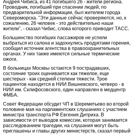
Андрея Чибиса, из 41 погибшего 26 - жители региона.
Проводник, погибший при спасении людей, по
предварительной информации, был жителем города
Североморска. "Эти данные сейчас проверяются, но, к
сожалению, 26 человек - это действительно наши
жители", - сказал Чибис, слова которого приводит ТАСС.
Большинство погибших пассажиров не успели
выбраться из салона и задохнулись продуктами горения,
сообщил источник агентства в правоохранительных
органах. У них также имеются сильные термические
ожоги.
В больницах Москвы остаются 9 пострадавших,
состояние троих оценивается как тяжелое, еще
шестерых - как средней степени тяжести. Трое
пациентов находятся в НИИ Вишневского, четверо - в
НИИ им. Склифосовского, один направлен в медцентр
ФМБА.
Совет Федерации обсудит ЧП в Шереметьево во второй
половине мая на парламентских слушаниях с участием
министра транспорта РФ Евгения Дитриха. В
зависимости от выводов комиссии, которая занимается
расследованием трагедии, на слушания могут быть
приглашены и главы других министерств, сказал первый