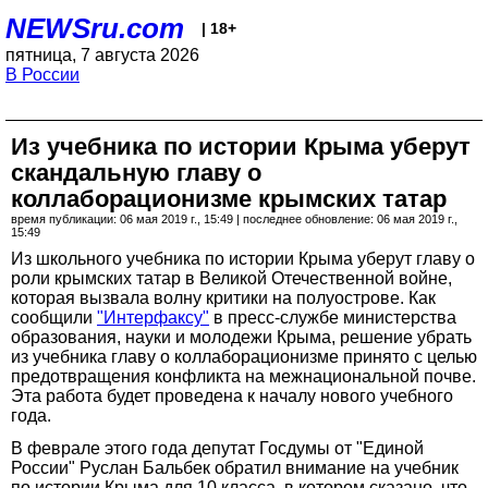
NEWSru.com
| 18+
пятница, 7 августа 2026
В России
Из учебника по истории Крыма уберут
скандальную главу о
коллаборационизме крымских татар
время публикации: 06 мая 2019 г., 15:49 | последнее обновление: 06 мая 2019 г.,
15:49
Из школьного учебника по истории Крыма уберут главу о
роли крымских татар в Великой Отечественной войне,
которая вызвала волну критики на полуострове. Как
сообщили
"Интерфаксу"
в пресс-службе министерства
образования, науки и молодежи Крыма, решение убрать
из учебника главу о коллаборационизме принято с целью
предотвращения конфликта на межнациональной почве.
Эта работа будет проведена к началу нового учебного
года.
В феврале этого года депутат Госдумы от "Единой
России" Руслан Бальбек обратил внимание на учебник
по истории Крыма для 10 класса, в котором сказано, что