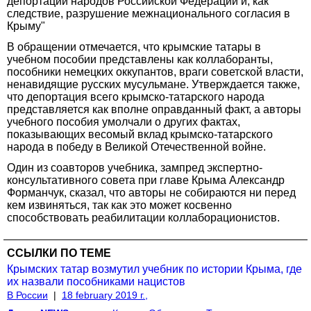
депортации народов Российской Федерации и, как
следствие, разрушение межнационального согласия в
Крыму"
В обращении отмечается, что крымские татары в
учебном пособии представлены как коллаборанты,
пособники немецких оккупантов, враги советской власти,
ненавидящие русских мусульмане. Утверждается также,
что депортация всего крымско-татарского народа
представляется как вполне оправданный факт, а авторы
учебного пособия умолчали о других фактах,
показывающих весомый вклад крымско-татарского
народа в победу в Великой Отечественной войне.
Один из соавторов учебника, зампред экспертно-
консультативного совета при главе Крыма Александр
Форманчук, сказал, что авторы не собираются ни перед
кем извиняться, так как это может косвенно
способствовать реабилитации коллаборационистов.
ССЫЛКИ ПО ТЕМЕ
Крымских татар возмутил учебник по истории Крыма, где
их назвали пособниками нацистов
В России
|
18 february 2019 г.,