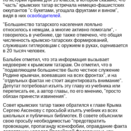
"часть" крымских татар встречала немецко-фашистских
оккупантов "с букетами, угощала фруктами и вином",
видя в них
освободителей
.
"Большинство татарского населения лояльно
относилось к немцам, а многие активно помогали", -
говорилось в учебнике, где также отмечено, что общая
численность крымско-татарских формирований,
служивших гитлеровцам с оружием в руках, оценивается
в 20 тысяч человек.
Бальбек отметил, что эта информация вызывает
недоверие к крымским татарам. Он отметил, что в
"подавляющем большинстве было честное служение
Родине крымчан, воевавших на всех фронтах", и на
"отдельных фактах не стоит акцентировать внимание".
Депутат потребовал изъять эту главу из учебника или
переписать ее, а автор главы, по его мнению, "просто
обязан принести извинения".
Совет крымских татар также обратился к главе Крыма
Сергею Аксенову с просьбой изъять учебник из всех
школьных и публичных библиотек. В совете объяснили
свою просьбу необходимостью "предотвратить
провокации, пропаганду ксенофобии, оправдание факта